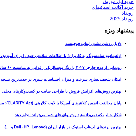
خرید اپل موزیک
خرید اکانت اسپاتیفای
رویداد
رویداد 2025
پیشنهاد ویژه
دلایل روشن نشدن لپتاپ فوجیتسو
اولتیماتوم سامسونگ به کاربران؛ یا اطلاعات سلامتی خود را برای آموزش
رونمایی از دوج چارجر ۲۰۲۷ با رنگ نوستالژیک ارغوانی به مناسبت ۶۰ سالگی این عضله‌ساز آمریکایی
امکان شخصی‌سازی سرعت و میزان احساسات سیری در جدیدترین نسخه آزمایشی iOS 27
بهترین روش‌های افزایش فروش با طراحی سایت در کسب‌وکارهای محلی
پایان مخالفت انجمن کلانترهای آمریکا با لایحه کلاریتی (CLARITY Act)؛ مسیر قانونی کریپتو هموارتر شد
۵ کار جالب که نمی‌دانستید روتر وای فای شما می‌تواند انجام دهد
بهترین برندهای لپ‌تاپ استوک در بازار ایران (Dell، HP، Lenovo و …)