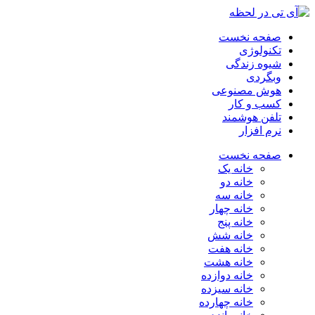
صفحه نخست
تکنولوژی
شیوه زندگی
وبگردی
هوش مصنوعی
کسب و کار
تلفن هوشمند
نرم افزار
صفحه نخست
خانه یک
خانه دو
خانه سه
خانه چهار
خانه پنج
خانه شش
خانه هفت
خانه هشت
خانه دوازده
خانه سیزده
خانه چهارده