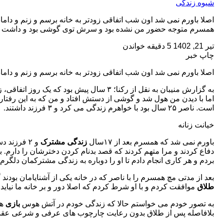
شیوه زندگی
همسرم متوجه حضور من نشده بود و سرش توی گوشی بود و داشت پ
تیر 21, 1402
5 دقیقه خواندن
چاپ خبر
اصلا باورم نمی شد اون شب اتفاقی زودتر به خانه برسم و زنم و داماد
به گزارش منیبان به نقل از رکنا؛ ۳ سال پیش بود که یک روز اتفاقی، زودتر زمان همیشگی به خانه بازگشتم . همسرم متوجه حضور من نشده بود و سرش توی گوشی بود و داشت
اما با دیدن من هول شد و گوشی از دستش افتاد و من که به این رفت
است. ناصر ۲۵ سال بود با خواهرم زندگی می کرد و ۳ فرزند داشتند.
خیانت زنانه
باورم نمی شد که همسرم بعد از ۱۷سال
زندگی مشترک
و ۲ فرزند
دفاع کردند و مرا متهم کردند که قصد بدنام کردن دخترشان را دارم. ب
بردم و هر کاری انجام دادم تا او را دوباره به زندگی مشترکمان دلگرم
بعد از مدتی مچ همسرم را با ناصر که در خانه یکی از آشنایامان بودند
طلاق
موافقت کردم و با او شرط کردم که اصلا دور و بر خانه ما نیاید 
به تصور خودم می خواستم حالا که زندگی خودم در آتش هوس
بازی
هم
بلافاصله پس از طلاق بدون رعایت چارچوب های عرفی و شرعی عقد کر