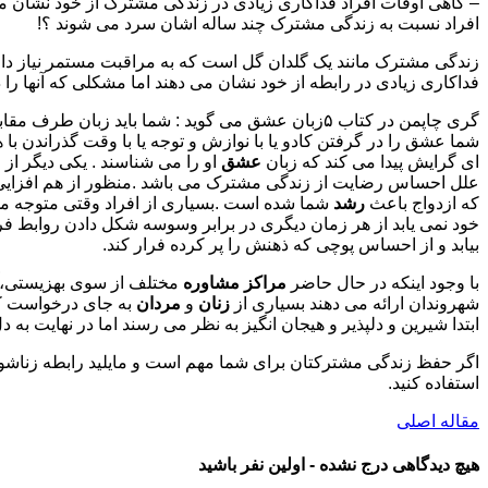
– گاهی اوقات افراد فداکاری زیادی در زندگی مشترک از خود نشان می
افراد نسبت به زندگی مشترک چند ساله اشان سرد می شوند ؟!
زندگی مشترک مانند یک گلدان گل است که به مراقبت مستمر نیاز دارد و
فداکاری زیادی در رابطه از خود نشان می دهند اما مشکلی که آنها را
گری چاپمن در کتاب ۵زبان عشق می گوید : شما باید
شما عشق را در گرفتن کادو یا با نوازش و توجه یا با وقت گذراندن ب
ای گرایش پیدا می کند که زبان
عشق
او را می شناسند . یکی دیگر از
علل احساس رضایت از زندگی مشترک می باشد .منظور از هم افزایی ای
که ازدواج باعث
رشد
شما شده است .بسیاری از افراد وقتی متوجه می
خود نمی یابد از هر زمان دیگری در برابر وسوسه شکل دادن روابط ف
بیابد و از احساس پوچی که ذهنش را پر کرده فرار کند.
با وجود اینکه در حال حاضر
مراکز مشاوره
مختلف از سوی بهزیستی،
شهروندان ارائه می دهند بسیاری از
زنان
و
مردان
به جای درخواست کمک
ابتدا شیرین و دلپذیر و هیجان انگیز به نظر می رسند اما در نهایت به
اگر حفظ زندگی مشترکتان برای شما مهم است و مایلید رابطه زناشویی
استفاده کنید.
مقاله اصلی
هیچ دیدگاهی درج نشده - اولین نفر باشید