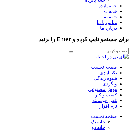
خانه پانزده
خانه یازده
خانه ده
خانه نه
تماس با ما
درباره ما
برای جستجو تایپ کرده و Enter را بزنید
صفحه نخست
تکنولوژی
شیوه زندگی
وبگردی
هوش مصنوعی
کسب و کار
تلفن هوشمند
نرم افزار
صفحه نخست
خانه یک
خانه دو