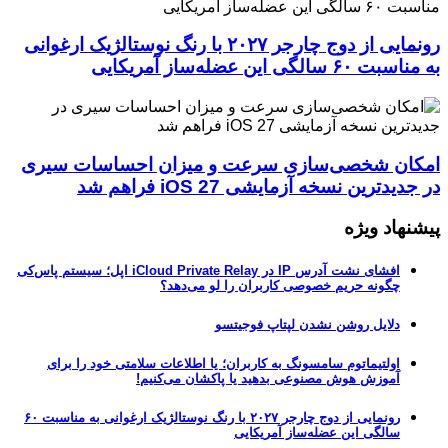
رونمایی از دوج چارجر ۲۰۲۷ با رنگ نوستالژیک ارغوانی
به مناسبت ۶۰ سالگی این عضله‌ساز آمریکایی
امکان شخصی‌سازی سرعت و میزان احساسات سیری
در جدیدترین نسخه آزمایشی iOS 27 فراهم شد
پیشنهاد ویژه
افشای نشت آدرس IP در iCloud Private Relay اپل؛ سیستم پاس‌کی
چگونه حریم خصوصی کاربران را لو می‌دهد؟
دلایل روشن نشدن لپتاپ فوجیتسو
اولتیماتوم سامسونگ به کاربران؛ یا اطلاعات سلامتی خود را برای
آموزش هوش مصنوعی بدهید یا پاکشان می‌کنیم!
رونمایی از دوج چارجر ۲۰۲۷ با رنگ نوستالژیک ارغوانی به مناسبت ۶۰
سالگی این عضله‌ساز آمریکایی