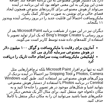
دارد یک دستیار هوش مصنوعی به این برنامه اضافه کند. اضافه
شدن این ویژگی به این معنی خواهد بود که این برنامه در آینده
می‌تواند از هوش مصنوعی برای کاربردهای متنوعی همچون ایجاد
فضای خالی برای نوشتن به صورت خودکار کمک بگیرد.
مایکروسافت احتمالاً این قابلیت جدید را در بروز رسانی آینده ویندوز
۱۱ بگنجاند.
دیگران نیز در این مورد از شباهت برنامه Microsoft Paint بعد از
بروز رسانی با Bing’s Image Creator که یک ابزار تولید تصویر با
استفاده از کلمه‌های داده شده توسط کاربر است می‌گویند.
آمازون برای رقابت با مایکروسافت و گوگل ۱۰۰ میلیون دلار
در هوش مصنوعی سرمایه گذاری می کند
اپلیکیشن مایکروسافت پینت سرانجام حالت تاریک را دریافت
کرد
البته نه تنها نرم افزار Microsoft Paint بلکه نرم‌افزارهایی مثل
Photos, Camera و Snipping Tool نیز احتمالاً در آینده نزدیک از
ویژگی‌های هوش مصنوعی نیز استفاده کنند. طبق گفته Windows
Cenrtral در برنامه Photos با استفاده از دستیار هوش مصنوعی
بتوانید اشیا و شکل‌های موجود در هر تصویر را جابه‌جا کنید و به
مکان دلخواه خود منتقل کنید. برای مثال اگر یک شخص دیگر در
عکس‌های شما باشید می‌توانید آن را به مکان دیگر منتقل یا کاملاً
حذف کنید.