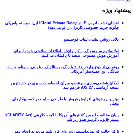
پیشنهاد ویژه
افشای نشت آدرس IP در iCloud Private Relay اپل؛ سیستم پاس‌کی
چگونه حریم خصوصی کاربران را لو می‌دهد؟
دلایل روشن نشدن لپتاپ فوجیتسو
اولتیماتوم سامسونگ به کاربران؛ یا اطلاعات سلامتی خود را برای
آموزش هوش مصنوعی بدهید یا پاکشان می‌کنیم!
رونمایی از دوج چارجر ۲۰۲۷ با رنگ نوستالژیک ارغوانی به مناسبت ۶۰
سالگی این عضله‌ساز آمریکایی
امکان شخصی‌سازی سرعت و میزان احساسات سیری در جدیدترین
نسخه آزمایشی iOS 27 فراهم شد
بهترین روش‌های افزایش فروش با طراحی سایت در کسب‌وکارهای
محلی
پایان مخالفت انجمن کلانترهای آمریکا با لایحه کلاریتی (CLARITY Act)؛
مسیر قانونی کریپتو هموارتر شد
۵ کار جالب که نمی‌دانستید روتر وای فای شما می‌تواند انجام دهد