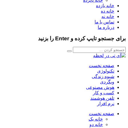
خانه پانزده
خانه یازده
خانه ده
خانه نه
تماس با ما
درباره ما
برای جستجو تایپ کرده و Enter را بزنید
صفحه نخست
تکنولوژی
شیوه زندگی
وبگردی
هوش مصنوعی
کسب و کار
تلفن هوشمند
نرم افزار
صفحه نخست
خانه یک
خانه دو