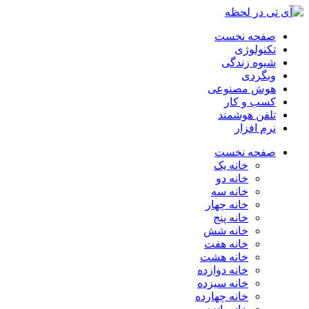
صفحه نخست
تکنولوژی
شیوه زندگی
وبگردی
هوش مصنوعی
کسب و کار
تلفن هوشمند
نرم افزار
صفحه نخست
خانه یک
خانه دو
خانه سه
خانه چهار
خانه پنج
خانه شش
خانه هفت
خانه هشت
خانه دوازده
خانه سیزده
خانه چهارده