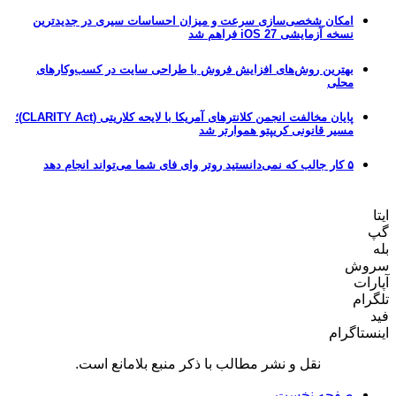
امکان شخصی‌سازی سرعت و میزان احساسات سیری در جدیدترین
نسخه آزمایشی iOS 27 فراهم شد
بهترین روش‌های افزایش فروش با طراحی سایت در کسب‌وکارهای
محلی
پایان مخالفت انجمن کلانترهای آمریکا با لایحه کلاریتی (CLARITY Act)؛
مسیر قانونی کریپتو هموارتر شد
۵ کار جالب که نمی‌دانستید روتر وای فای شما می‌تواند انجام دهد
ایتا
گپ
بله
سروش
آپارات
تلگرام
فید
اینستاگرام
نقل و نشر مطالب با ذکر منبع بلامانع است.
صفحه نخست