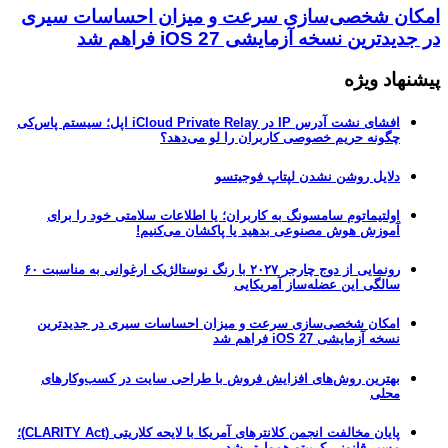
امکان شخصی‌سازی سرعت و میزان احساسات سیری
در جدیدترین نسخه آزمایشی iOS 27 فراهم شد
پیشنهاد ویژه
افشای نشت آدرس IP در iCloud Private Relay اپل؛ سیستم پاس‌کی
چگونه حریم خصوصی کاربران را لو می‌دهد؟
دلایل روشن نشدن لپتاپ فوجیتسو
اولتیماتوم سامسونگ به کاربران؛ یا اطلاعات سلامتی خود را برای
آموزش هوش مصنوعی بدهید یا پاکشان می‌کنیم!
رونمایی از دوج چارجر ۲۰۲۷ با رنگ نوستالژیک ارغوانی به مناسبت ۶۰
سالگی این عضله‌ساز آمریکایی
امکان شخصی‌سازی سرعت و میزان احساسات سیری در جدیدترین
نسخه آزمایشی iOS 27 فراهم شد
بهترین روش‌های افزایش فروش با طراحی سایت در کسب‌وکارهای
محلی
پایان مخالفت انجمن کلانترهای آمریکا با لایحه کلاریتی (CLARITY Act)؛
مسیر قانونی کریپتو هموارتر شد