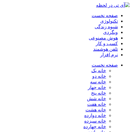
صفحه نخست
تکنولوژی
شیوه زندگی
وبگردی
هوش مصنوعی
کسب و کار
تلفن هوشمند
نرم افزار
صفحه نخست
خانه یک
خانه دو
خانه سه
خانه چهار
خانه پنج
خانه شش
خانه هفت
خانه هشت
خانه دوازده
خانه سیزده
خانه چهارده