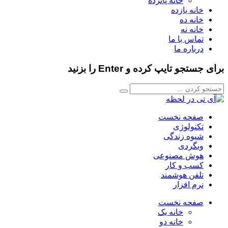
خانه پانزده
خانه یازده
خانه ده
خانه نه
تماس با ما
درباره ما
برای جستجو تایپ کرده و Enter را بزنید
صفحه نخست
تکنولوژی
شیوه زندگی
وبگردی
هوش مصنوعی
کسب و کار
تلفن هوشمند
نرم افزار
صفحه نخست
خانه یک
خانه دو