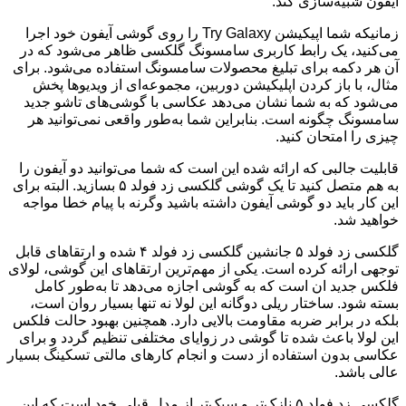
آیفون شبیه‌سازی کند.
زمانیکه شما اپیکیشن Try Galaxy را روی گوشی آیفون خود اجرا
می‌کنید، یک رابط کاربری سامسونگ گلکسی ظاهر می‌شود که در
آن هر دکمه برای تبلیغ محصولات سامسونگ استفاده می‌شود. برای
مثال، با باز کردن اپلیکیشن دوربین، مجموعه‌ای از ویدیوها پخش
می‌شود که به شما نشان می‌دهد عکاسی با گوشی‌های تاشو جدید
سامسونگ چگونه است. بنابراین شما به‌طور واقعی نمی‌توانید هر
چیزی را امتحان کنید.
قابلیت جالبی که ارائه شده این است که شما می‌توانید دو آیفون را
به هم متصل کنید تا یک گوشی گلکسی زد فولد ۵ بسازید. البته برای
این کار باید دو گوشی آیفون داشته باشید وگرنه با پیام خطا مواجه
خواهید شد.
گلکسی زد فولد ۵ جانشین گلکسی زد فولد ۴ شده و ارتقاهای قابل
توجهی ارائه کرده است. یکی از مهم‌ترین ارتقاهای این گوشی، لولای
فلکس جدید ان است که به گوشی اجازه می‌دهد تا به‌طور کامل
بسته شود. ساختار ریلی دوگانه این لولا نه تنها بسیار روان است،
بلکه در برابر ضربه‌ مقاومت بالایی دارد. همچنین بهبود حالت فلکس
این لولا باعث شده تا گوشی در زوایای مختلفی تنظیم گردد و برای
عکاسی بدون استفاده از دست و انجام کارهای مالتی تسکینگ بسیار
عالی باشد.
گلکسی زد فولد ۵ نازک‌تر و سبک‌تر از مدل قبلی خود است که این