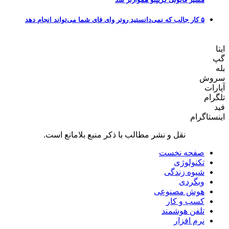
۵ کار جالب که نمی‌دانستید روتر وای فای شما می‌تواند انجام دهد
ایتا
گپ
بله
سروش
آپارات
تلگرام
فید
اینستاگرام
نقل و نشر مطالب با ذکر منبع بلامانع است.
صفحه نخست
تکنولوژی
شیوه زندگی
وبگردی
هوش مصنوعی
کسب و کار
تلفن هوشمند
نرم افزار