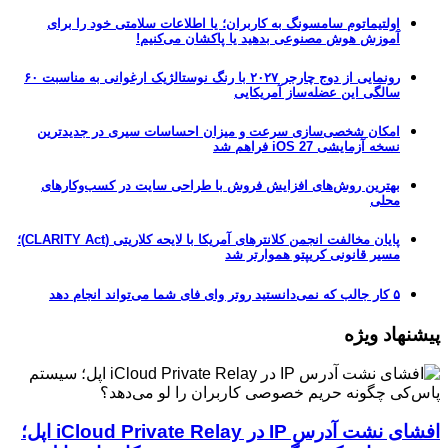
اولتیماتوم سامسونگ به کاربران؛ یا اطلاعات سلامتی خود را برای
آموزش هوش مصنوعی بدهید یا پاکشان می‌کنیم!
رونمایی از دوج چارجر ۲۰۲۷ با رنگ نوستالژیک ارغوانی به مناسبت ۶۰
سالگی این عضله‌ساز آمریکایی
امکان شخصی‌سازی سرعت و میزان احساسات سیری در جدیدترین
نسخه آزمایشی iOS 27 فراهم شد
بهترین روش‌های افزایش فروش با طراحی سایت در کسب‌وکارهای
محلی
پایان مخالفت انجمن کلانترهای آمریکا با لایحه کلاریتی (CLARITY Act)؛
مسیر قانونی کریپتو هموارتر شد
۵ کار جالب که نمی‌دانستید روتر وای فای شما می‌تواند انجام دهد
پیشنهاد ویژه
افشای نشت آدرس IP در iCloud Private Relay اپل؛