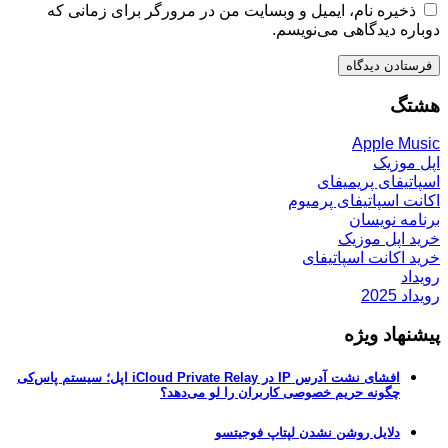
ذخیره نام، ایمیل و وبسایت من در مرورگر برای زمانی که
دوباره دیدگاهی می‌نویسم.
هشتگ
Apple Music
اپل موزیک
اسپاتیفای پریمیفای
اکانت اسپاتیفای پرمیوم
برنامه نویسان
خرید اپل موزیک
خرید اکانت اسپاتیفای
رویداد
رویداد 2025
پیشنهاد ویژه
افشای نشت آدرس IP در iCloud Private Relay اپل؛ سیستم پاس‌کی
چگونه حریم خصوصی کاربران را لو می‌دهد؟
دلایل روشن نشدن لپتاپ فوجیتسو