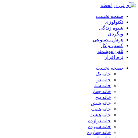
صفحه نخست
تکنولوژی
شیوه زندگی
وبگردی
هوش مصنوعی
کسب و کار
تلفن هوشمند
نرم افزار
صفحه نخست
خانه یک
خانه دو
خانه سه
خانه چهار
خانه پنج
خانه شش
خانه هفت
خانه هشت
خانه دوازده
خانه سیزده
خانه چهارده