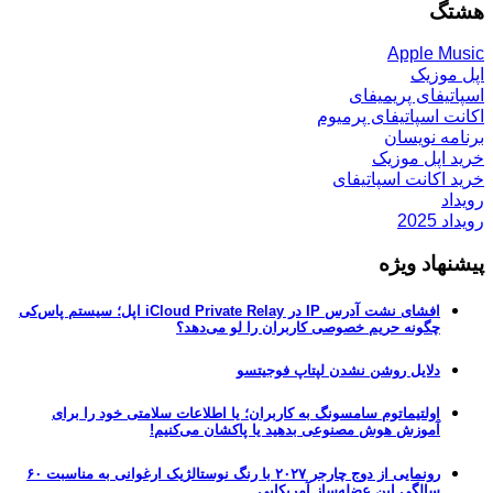
هشتگ
Apple Music
اپل موزیک
اسپاتیفای پریمیفای
اکانت اسپاتیفای پرمیوم
برنامه نویسان
خرید اپل موزیک
خرید اکانت اسپاتیفای
رویداد
رویداد 2025
پیشنهاد ویژه
افشای نشت آدرس IP در iCloud Private Relay اپل؛ سیستم پاس‌کی
چگونه حریم خصوصی کاربران را لو می‌دهد؟
دلایل روشن نشدن لپتاپ فوجیتسو
اولتیماتوم سامسونگ به کاربران؛ یا اطلاعات سلامتی خود را برای
آموزش هوش مصنوعی بدهید یا پاکشان می‌کنیم!
رونمایی از دوج چارجر ۲۰۲۷ با رنگ نوستالژیک ارغوانی به مناسبت ۶۰
سالگی این عضله‌ساز آمریکایی