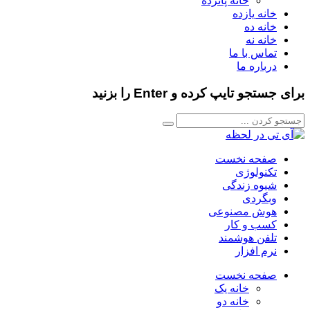
خانه پانزده
خانه یازده
خانه ده
خانه نه
تماس با ما
درباره ما
برای جستجو تایپ کرده و Enter را بزنید
صفحه نخست
تکنولوژی
شیوه زندگی
وبگردی
هوش مصنوعی
کسب و کار
تلفن هوشمند
نرم افزار
صفحه نخست
خانه یک
خانه دو