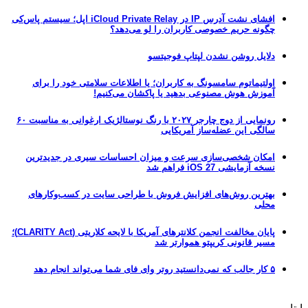
افشای نشت آدرس IP در iCloud Private Relay اپل؛ سیستم پاس‌کی
چگونه حریم خصوصی کاربران را لو می‌دهد؟
دلایل روشن نشدن لپتاپ فوجیتسو
اولتیماتوم سامسونگ به کاربران؛ یا اطلاعات سلامتی خود را برای
آموزش هوش مصنوعی بدهید یا پاکشان می‌کنیم!
رونمایی از دوج چارجر ۲۰۲۷ با رنگ نوستالژیک ارغوانی به مناسبت ۶۰
سالگی این عضله‌ساز آمریکایی
امکان شخصی‌سازی سرعت و میزان احساسات سیری در جدیدترین
نسخه آزمایشی iOS 27 فراهم شد
بهترین روش‌های افزایش فروش با طراحی سایت در کسب‌وکارهای
محلی
پایان مخالفت انجمن کلانترهای آمریکا با لایحه کلاریتی (CLARITY Act)؛
مسیر قانونی کریپتو هموارتر شد
۵ کار جالب که نمی‌دانستید روتر وای فای شما می‌تواند انجام دهد