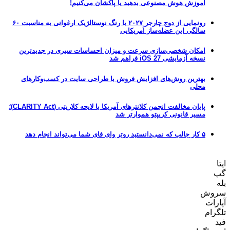
آموزش هوش مصنوعی بدهید یا پاکشان می‌کنیم!
رونمایی از دوج چارجر ۲۰۲۷ با رنگ نوستالژیک ارغوانی به مناسبت ۶۰
سالگی این عضله‌ساز آمریکایی
امکان شخصی‌سازی سرعت و میزان احساسات سیری در جدیدترین
نسخه آزمایشی iOS 27 فراهم شد
بهترین روش‌های افزایش فروش با طراحی سایت در کسب‌وکارهای
محلی
پایان مخالفت انجمن کلانترهای آمریکا با لایحه کلاریتی (CLARITY Act)؛
مسیر قانونی کریپتو هموارتر شد
۵ کار جالب که نمی‌دانستید روتر وای فای شما می‌تواند انجام دهد
ایتا
گپ
بله
سروش
آپارات
تلگرام
فید