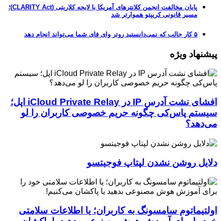
پایان مخالفت انجمن کلانترهای آمریکا با لایحه کلاریتی (CLARITY Act)؛
مسیر قانونی کریپتو هموارتر شد
۵ کار جالب که نمی‌دانستید روتر وای فای شما می‌تواند انجام دهد
پیشنهاد ویژه
افشای نشت آدرس IP در iCloud Private Relay اپل؛
سیستم پاس‌کی چگونه حریم خصوصی کاربران را لو
می‌دهد؟
دلایل روشن نشدن لپتاپ فوجیتسو
اولتیماتوم سامسونگ به کاربران؛ یا اطلاعات سلامتی