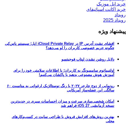
خرید اپل موزیک
خرید اکانت اسپاتیفای
رویداد
رویداد 2025
پیشنهاد ویژه
افشای نشت آدرس IP در iCloud Private Relay اپل؛ سیستم پاس‌کی
چگونه حریم خصوصی کاربران را لو می‌دهد؟
دلایل روشن نشدن لپتاپ فوجیتسو
اولتیماتوم سامسونگ به کاربران؛ یا اطلاعات سلامتی خود را برای
آموزش هوش مصنوعی بدهید یا پاکشان می‌کنیم!
رونمایی از دوج چارجر ۲۰۲۷ با رنگ نوستالژیک ارغوانی به مناسبت ۶۰
سالگی این عضله‌ساز آمریکایی
امکان شخصی‌سازی سرعت و میزان احساسات سیری در جدیدترین
نسخه آزمایشی iOS 27 فراهم شد
بهترین روش‌های افزایش فروش با طراحی سایت در کسب‌وکارهای
محلی