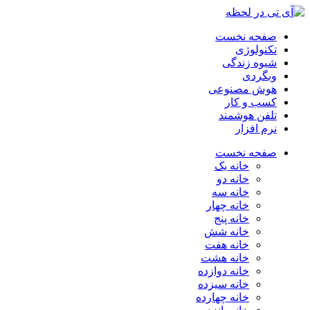
صفحه نخست
تکنولوژی
شیوه زندگی
وبگردی
هوش مصنوعی
کسب و کار
تلفن هوشمند
نرم افزار
صفحه نخست
خانه یک
خانه دو
خانه سه
خانه چهار
خانه پنج
خانه شش
خانه هفت
خانه هشت
خانه دوازده
خانه سیزده
خانه چهارده