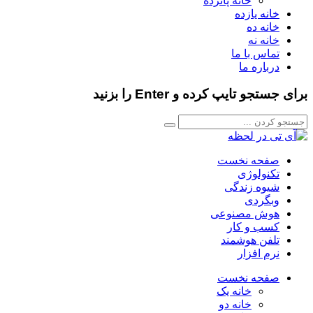
خانه پانزده
خانه یازده
خانه ده
خانه نه
تماس با ما
درباره ما
برای جستجو تایپ کرده و Enter را بزنید
صفحه نخست
تکنولوژی
شیوه زندگی
وبگردی
هوش مصنوعی
کسب و کار
تلفن هوشمند
نرم افزار
صفحه نخست
خانه یک
خانه دو