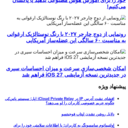
خود را برای آموزش هوش مصنوعی بدهید یا پاکشان
می‌کنیم!
رونمایی از دوج چارجر ۲۰۲۷ با رنگ نوستالژیک ارغوانی
به مناسبت ۶۰ سالگی این عضله‌ساز آمریکایی
امکان شخصی‌سازی سرعت و میزان احساسات سیری
در جدیدترین نسخه آزمایشی iOS 27 فراهم شد
پیشنهاد ویژه
افشای نشت آدرس IP در iCloud Private Relay اپل؛ سیستم پاس‌کی
چگونه حریم خصوصی کاربران را لو می‌دهد؟
دلایل روشن نشدن لپتاپ فوجیتسو
اولتیماتوم سامسونگ به کاربران؛ یا اطلاعات سلامتی خود را برای