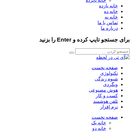
خانه پانزده
خانه یازده
خانه ده
خانه نه
تماس با ما
درباره ما
برای جستجو تایپ کرده و Enter را بزنید
صفحه نخست
تکنولوژی
شیوه زندگی
وبگردی
هوش مصنوعی
کسب و کار
تلفن هوشمند
نرم افزار
صفحه نخست
خانه یک
خانه دو