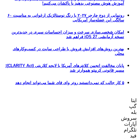
آموزش هوش مصنوعی بدهید یا پاکشان می‌کنیم!
رونمایی از دوج چارجر ۲۰۲۷ با رنگ نوستالژیک ارغوانی به مناسبت ۶۰
سالگی این عضله‌ساز آمریکایی
امکان شخصی‌سازی سرعت و میزان احساسات سیری در جدیدترین
نسخه آزمایشی iOS 27 فراهم شد
بهترین روش‌های افزایش فروش با طراحی سایت در کسب‌وکارهای
محلی
پایان مخالفت انجمن کلانترهای آمریکا با لایحه کلاریتی (CLARITY Act)؛
مسیر قانونی کریپتو هموارتر شد
۵ کار جالب که نمی‌دانستید روتر وای فای شما می‌تواند انجام دهد
ایتا
گپ
بله
سروش
آپارات
تلگرام
فید