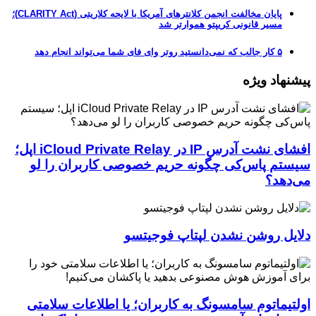
پایان مخالفت انجمن کلانترهای آمریکا با لایحه کلاریتی (CLARITY Act)؛
مسیر قانونی کریپتو هموارتر شد
۵ کار جالب که نمی‌دانستید روتر وای فای شما می‌تواند انجام دهد
پیشنهاد ویژه
افشای نشت آدرس IP در iCloud Private Relay اپل؛
سیستم پاس‌کی چگونه حریم خصوصی کاربران را لو
می‌دهد؟
دلایل روشن نشدن لپتاپ فوجیتسو
اولتیماتوم سامسونگ به کاربران؛ یا اطلاعات سلامتی