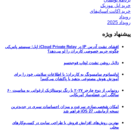
خرید اپل موزیک
خرید اکانت اسپاتیفای
رویداد
رویداد 2025
پیشنهاد ویژه
افشای نشت آدرس IP در iCloud Private Relay اپل؛ سیستم پاس‌کی
چگونه حریم خصوصی کاربران را لو می‌دهد؟
دلایل روشن نشدن لپتاپ فوجیتسو
اولتیماتوم سامسونگ به کاربران؛ یا اطلاعات سلامتی خود را برای
آموزش هوش مصنوعی بدهید یا پاکشان می‌کنیم!
رونمایی از دوج چارجر ۲۰۲۷ با رنگ نوستالژیک ارغوانی به مناسبت ۶۰
سالگی این عضله‌ساز آمریکایی
امکان شخصی‌سازی سرعت و میزان احساسات سیری در جدیدترین
نسخه آزمایشی iOS 27 فراهم شد
بهترین روش‌های افزایش فروش با طراحی سایت در کسب‌وکارهای
محلی