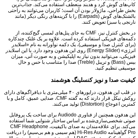
کاپ‌های گوش گرد و هدبند منعطف استفاده می‌کند. جذاب‌ترین
بخش طراحی، ماژولار بودن آن است؛ کاربران می‌توانند به راحتی
بالشتک‌های گوش (Earpads) را با گزینه‌های رنگی دیگر (مانند
نارنجی یا سبز) تعویض کنند.
در بخش کنترل نیز، CMF به جای پنل‌های لمسی گیج‌کننده، از
دکمه‌های فیزیکی استفاده کرده است. علاوه بر یک غلتک چندکاره
(برای کنترل صدا و موسیقی)، یک دکمه نوآورانه به نام «اسلایدر
انرژی» (Energy Slider) روی این هدفون وجود دارد. با این اسلایدر
فیزیکی، می‌توانید بدون نیاز به اپلیکیشن و به صورت آنی، میزان
بیس (Bass) و تریبل (Treble) صدا را متناسب با حس و حال
موسیقی تنظیم کنید.
کیفیت صدا و نویز کنسلینگ هوشمند
در قلب این هدفون، درایورهای ۴۰ میلی‌متری با دیافراگم‌های دارای
روکش نیکل قرار دارند که به گفته CMF، صدایی عمیق، کامل و با
کمترین اعوجاج (Distortion) تولید می‌کنند.
این هدفون همچنین از فناوری Audiodo برای ساخت یک پروفایل
صوتی شخصی‌سازی‌شده بر اساس ساختار شنوایی شما استفاده
می‌کند. برای علاقه‌مندان به صدای باکیفیت، CMF Headphone
Pro گواهینامه Hi-Res Audio (هم سیمی و هم بی‌سیم) را دریافت