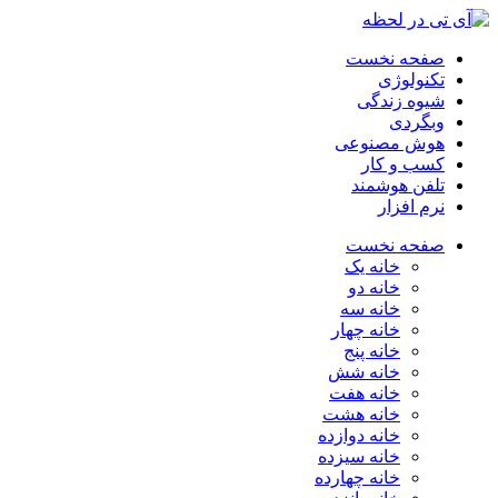
صفحه نخست
تکنولوژی
شیوه زندگی
وبگردی
هوش مصنوعی
کسب و کار
تلفن هوشمند
نرم افزار
صفحه نخست
خانه یک
خانه دو
خانه سه
خانه چهار
خانه پنج
خانه شش
خانه هفت
خانه هشت
خانه دوازده
خانه سیزده
خانه چهارده