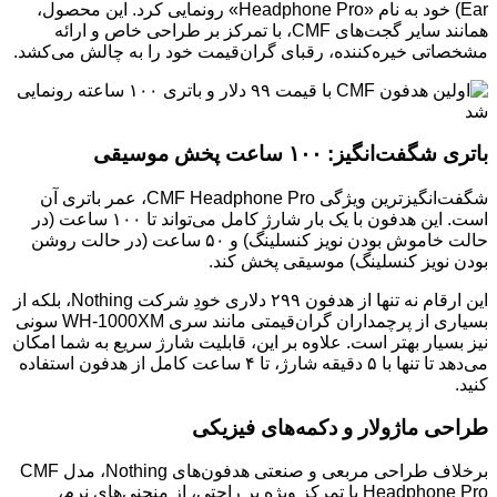
Ear) خود به نام «Headphone Pro» رونمایی کرد. این محصول،
همانند سایر گجت‌های CMF، با تمرکز بر طراحی خاص و ارائه
مشخصاتی خیره‌کننده، رقبای گران‌قیمت خود را به چالش می‌کشد.
باتری شگفت‌انگیز: ۱۰۰ ساعت پخش موسیقی
شگفت‌انگیزترین ویژگی CMF Headphone Pro، عمر باتری آن
است. این هدفون با یک بار شارژ کامل می‌تواند تا ۱۰۰ ساعت (در
حالت خاموش بودن نویز کنسلینگ) و ۵۰ ساعت (در حالت روشن
بودن نویز کنسلینگ) موسیقی پخش کند.
این ارقام نه تنها از هدفون ۲۹۹ دلاری خودِ شرکت Nothing، بلکه از
بسیاری از پرچمداران گران‌قیمتی مانند سری WH-1000XM سونی
نیز بسیار بهتر است. علاوه بر این، قابلیت شارژ سریع به شما امکان
می‌دهد تا تنها با ۵ دقیقه شارژ، تا ۴ ساعت کامل از هدفون استفاده
کنید.
طراحی ماژولار و دکمه‌های فیزیکی
برخلاف طراحی مربعی و صنعتی هدفون‌های Nothing، مدل CMF
Headphone Pro با تمرکز ویژه بر راحتی، از منحنی‌های نرم،