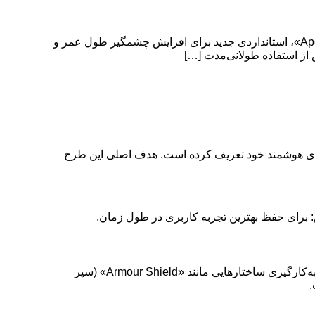
استاندارد جدید اوپو، Apex Guard، برای حفاظت بهتر گوشی‌ها معرفی شد شرکت اوپو (Oppo) با معرفی یک برنامه جامع به نام «Apex Guard»، استانداردی جدید برای افزایش چشمگیر طول عمر و
ز استفاده طولانی‌مدت […]
گیر طول عمر و کیفیت گوشی‌های هوشمند خود تعریف کرده است. هدف اصلی این طرح
در بخش سخت‌افزار، اوپو از مواد بسیار مقاومی مانند فولاد فوق‌مقاوم و آلیاژ آلومینیوم AM04 با کیفیت هوافضا استفاده می‌کند. همچنین با به‌کارگیری ساختارهایی مانند «Armour Shield» (سپر
.