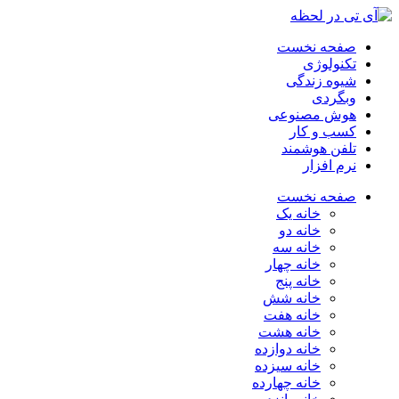
صفحه نخست
تکنولوژی
شیوه زندگی
وبگردی
هوش مصنوعی
کسب و کار
تلفن هوشمند
نرم افزار
صفحه نخست
خانه یک
خانه دو
خانه سه
خانه چهار
خانه پنج
خانه شش
خانه هفت
خانه هشت
خانه دوازده
خانه سیزده
خانه چهارده