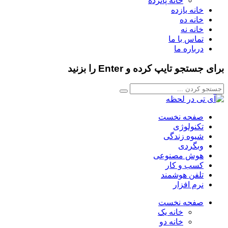
خانه پانزده
خانه یازده
خانه ده
خانه نه
تماس با ما
درباره ما
برای جستجو تایپ کرده و Enter را بزنید
صفحه نخست
تکنولوژی
شیوه زندگی
وبگردی
هوش مصنوعی
کسب و کار
تلفن هوشمند
نرم افزار
صفحه نخست
خانه یک
خانه دو