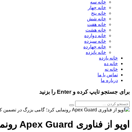
خانه سه
خانه چهار
خانه پنج
خانه شش
خانه هفت
خانه هشت
خانه دوازده
خانه سیزده
خانه چهارده
خانه پانزده
خانه یازده
خانه ده
خانه نه
تماس با ما
درباره ما
برای جستجو تایپ کرده و Enter را بزنید
اوپو از فناوری Apex Guard رونمایی کرد؛ گامی بزرگ در تضمین کیفیت و طول عمر گوشی‌ها