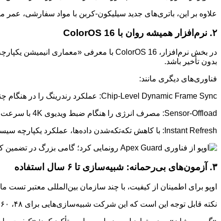
علاوه بر این، باتری‌های جدید سیلیکون-کربن با مواد سفارشی، عمر مفید را تا ۴۰۰ چرخه شارژ افزایش داده و ظرفیت بیشتری نیز 
۲. نرم‌افزار همیشه روان با ColorOS 16
در بخش نرم‌افزار، ColorOS 16 با معرفی «معم
بدون تأخیر باشد.
فناوری‌های دیگری مانند:
Chip-Level Dynamic Frame Sync: عملکرد رندرینگ را در هنگام چندوظیفگی سنگین بهینه می‌کند.
Sensor-Offload: مصرف انرژی را هنگام ضبط ویدیوی 4K با سرعت ۶۰ فریم بر ثانیه کاهش می‌دهد.
Instant Refresh: با کاهش تکه‌تکه‌شدن داده‌ها، عملکرد یکپارچه سیستم را تضمین می‌کند.
۳. آزمون‌های بی‌رحمانه: شبیه‌سازی تا ۶ سال استفاده
اوپو برای اطمینان از کیفیت، با چند سازمان بین‌المللی معتبر تست مانند TÜV Rheinland و SGS همکاری کرده و بیش از ۱۸۰ تست مختلف را روی دستگاه‌ها انجام 
نکته قابل توجه این است که این شرکت شبیه‌سازی‌هایی برای ۴۸، ۶۰ و حتی ۷۲ ماه (یعنی ۴ تا ۶ سال) استفاده مداوم انجام می‌دهد تا اثربخشی تمامی این بهبودها را در عمل تضمین کند.