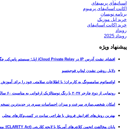
اسپاتیفای پریمیفای
اکانت اسپاتیفای پرمیوم
برنامه نویسان
خرید اپل موزیک
خرید اکانت اسپاتیفای
رویداد
رویداد 2025
پیشنهاد ویژه
افشای نشت آدرس IP در iCloud Private Relay اپل؛ سیستم پاس‌کی چگونه حریم خصوصی کاربران را لو می‌دهد؟
دلایل روشن نشدن لپتاپ فوجیتسو
اولتیماتوم سامسونگ به کاربران؛ یا اطلاعات سلامتی خود را برای آموزش
رونمایی از دوج چارجر ۲۰۲۷ با رنگ نوستالژیک ارغوانی به مناسبت ۶۰ سالگی این عضله‌ساز آمریکایی
امکان شخصی‌سازی سرعت و میزان احساسات سیری در جدیدترین نسخه آزمایشی iOS 27
بهترین روش‌های افزایش فروش با طراحی سایت در کسب‌وکارهای محلی
پایان مخالفت انجمن کلانترهای آمریکا با لایحه کلاریتی (CLARITY Act)؛ مسیر قانونی کریپتو هموارتر شد