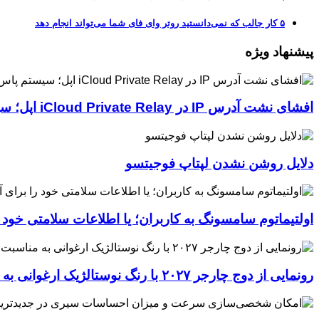
۵ کار جالب که نمی‌دانستید روتر وای فای شما می‌تواند انجام دهد
پیشنهاد ویژه
افشای نشت آدرس IP در iCloud Private Relay اپل؛ سیستم پاس‌کی چگونه حریم خصوصی کاربران را لو می‌دهد؟
دلایل روشن نشدن لپتاپ فوجیتسو
اولتیماتوم سامسونگ به کاربران؛ یا اطلاعات سلامتی خود
رونمایی از دوج چارجر ۲۰۲۷ با رنگ نوستالژیک ارغوانی به مناسبت ۶۰ سالگی این عضله‌ساز آمریکایی