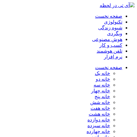
صفحه نخست
تکنولوژی
شیوه زندگی
وبگردی
هوش مصنوعی
کسب و کار
تلفن هوشمند
نرم افزار
صفحه نخست
خانه یک
خانه دو
خانه سه
خانه چهار
خانه پنج
خانه شش
خانه هفت
خانه هشت
خانه دوازده
خانه سیزده
خانه چهارده