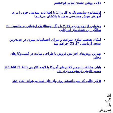
دلایل روشن نشدن لپتاپ فوجیتسو
اولتیماتوم سامسونگ به کاربران؛ یا اطلاعات سلامتی خود را برای
آموزش هوش مصنوعی بدهید یا پاکشان می‌کنیم!
رونمایی از دوج چارجر ۲۰۲۷ با رنگ نوستالژیک ارغوانی به مناسبت ۶۰
سالگی این عضله‌ساز آمریکایی
امکان شخصی‌سازی سرعت و میزان احساسات سیری در جدیدترین
نسخه آزمایشی iOS 27 فراهم شد
بهترین روش‌های افزایش فروش با طراحی سایت در کسب‌وکارهای
محلی
پایان مخالفت انجمن کلانترهای آمریکا با لایحه کلاریتی (CLARITY Act)؛
مسیر قانونی کریپتو هموارتر شد
۵ کار جالب که نمی‌دانستید روتر وای فای شما می‌تواند انجام دهد
ایتا
گپ
بله
سروش