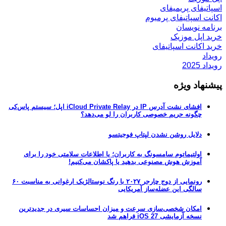
اسپاتیفای پریمیفای
اکانت اسپاتیفای پرمیوم
برنامه نویسان
خرید اپل موزیک
خرید اکانت اسپاتیفای
رویداد
رویداد 2025
پیشنهاد ویژه
افشای نشت آدرس IP در iCloud Private Relay اپل؛ سیستم پاس‌کی
چگونه حریم خصوصی کاربران را لو می‌دهد؟
دلایل روشن نشدن لپتاپ فوجیتسو
اولتیماتوم سامسونگ به کاربران؛ یا اطلاعات سلامتی خود را برای
آموزش هوش مصنوعی بدهید یا پاکشان می‌کنیم!
رونمایی از دوج چارجر ۲۰۲۷ با رنگ نوستالژیک ارغوانی به مناسبت ۶۰
سالگی این عضله‌ساز آمریکایی
امکان شخصی‌سازی سرعت و میزان احساسات سیری در جدیدترین
نسخه آزمایشی iOS 27 فراهم شد