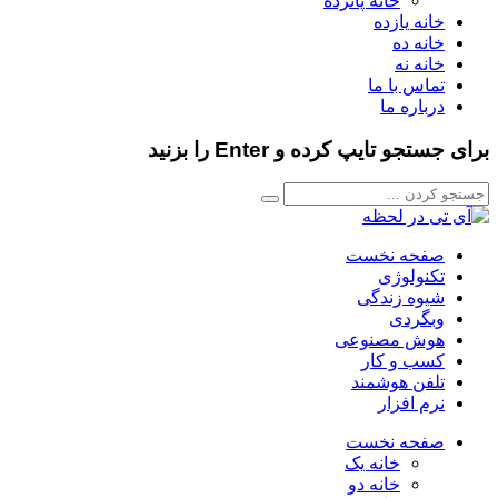
خانه پانزده
خانه یازده
خانه ده
خانه نه
تماس با ما
درباره ما
برای جستجو تایپ کرده و Enter را بزنید
صفحه نخست
تکنولوژی
شیوه زندگی
وبگردی
هوش مصنوعی
کسب و کار
تلفن هوشمند
نرم افزار
صفحه نخست
خانه یک
خانه دو