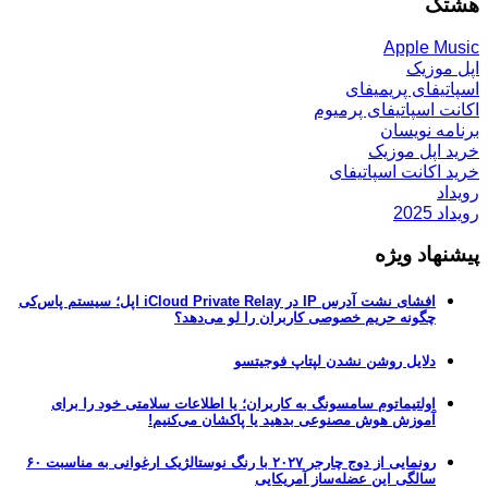
هشتگ
Apple Music
اپل موزیک
اسپاتیفای پریمیفای
اکانت اسپاتیفای پرمیوم
برنامه نویسان
خرید اپل موزیک
خرید اکانت اسپاتیفای
رویداد
رویداد 2025
پیشنهاد ویژه
افشای نشت آدرس IP در iCloud Private Relay اپل؛ سیستم پاس‌کی
چگونه حریم خصوصی کاربران را لو می‌دهد؟
دلایل روشن نشدن لپتاپ فوجیتسو
اولتیماتوم سامسونگ به کاربران؛ یا اطلاعات سلامتی خود را برای
آموزش هوش مصنوعی بدهید یا پاکشان می‌کنیم!
رونمایی از دوج چارجر ۲۰۲۷ با رنگ نوستالژیک ارغوانی به مناسبت ۶۰
سالگی این عضله‌ساز آمریکایی