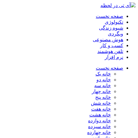
صفحه نخست
تکنولوژی
شیوه زندگی
وبگردی
هوش مصنوعی
کسب و کار
تلفن هوشمند
نرم افزار
صفحه نخست
خانه یک
خانه دو
خانه سه
خانه چهار
خانه پنج
خانه شش
خانه هفت
خانه هشت
خانه دوازده
خانه سیزده
خانه چهارده