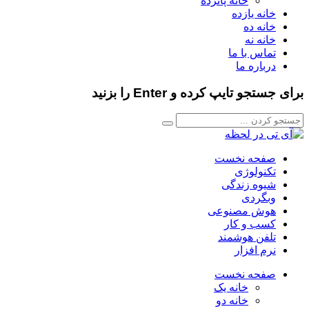
خانه پانزده
خانه یازده
خانه ده
خانه نه
تماس با ما
درباره ما
برای جستجو تایپ کرده و Enter را بزنید
صفحه نخست
تکنولوژی
شیوه زندگی
وبگردی
هوش مصنوعی
کسب و کار
تلفن هوشمند
نرم افزار
صفحه نخست
خانه یک
خانه دو