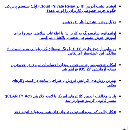
افشای نشت آدرس IP در iCloud Private Relay اپل؛ سیستم پاس‌کی
چگونه حریم خصوصی کاربران را لو می‌دهد؟
دلایل روشن نشدن لپتاپ فوجیتسو
اولتیماتوم سامسونگ به کاربران؛ یا اطلاعات سلامتی خود را برای
آموزش هوش مصنوعی بدهید یا پاکشان می‌کنیم!
رونمایی از دوج چارجر ۲۰۲۷ با رنگ نوستالژیک ارغوانی به مناسبت ۶۰
سالگی این عضله‌ساز آمریکایی
امکان شخصی‌سازی سرعت و میزان احساسات سیری در جدیدترین
نسخه آزمایشی iOS 27 فراهم شد
بهترین روش‌های افزایش فروش با طراحی سایت در کسب‌وکارهای
محلی
پایان مخالفت انجمن کلانترهای آمریکا با لایحه کلاریتی (CLARITY Act)؛
مسیر قانونی کریپتو هموارتر شد
۵ کار جالب که نمی‌دانستید روتر وای فای شما می‌تواند انجام دهد
ایتا