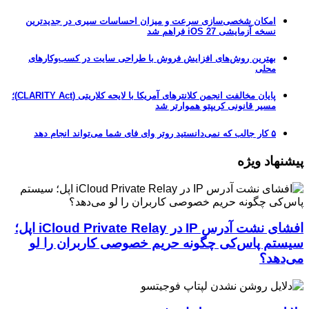
امکان شخصی‌سازی سرعت و میزان احساسات سیری در جدیدترین
نسخه آزمایشی iOS 27 فراهم شد
بهترین روش‌های افزایش فروش با طراحی سایت در کسب‌وکارهای
محلی
پایان مخالفت انجمن کلانترهای آمریکا با لایحه کلاریتی (CLARITY Act)؛
مسیر قانونی کریپتو هموارتر شد
۵ کار جالب که نمی‌دانستید روتر وای فای شما می‌تواند انجام دهد
پیشنهاد ویژه
افشای نشت آدرس IP در iCloud Private Relay اپل؛
سیستم پاس‌کی چگونه حریم خصوصی کاربران را لو
می‌دهد؟