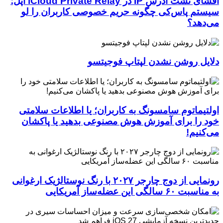
افشای نشت آدرس IP در iCloud Private Relay اپل؛
سیستم پاس‌کی چگونه حریم خصوصی کاربران را لو
می‌دهد؟
دلایل روشن نشدن لپتاپ فوجیتسو
اولتیماتوم سامسونگ به کاربران؛ یا اطلاعات سلامتی
خود را برای آموزش هوش مصنوعی بدهید یا پاکشان
می‌کنیم!
رونمایی از دوج چارجر ۲۰۲۷ با رنگ نوستالژیک ارغوانی
به مناسبت ۶۰ سالگی این عضله‌ساز آمریکایی