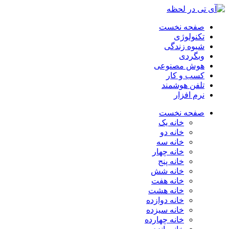
صفحه نخست
تکنولوژی
شیوه زندگی
وبگردی
هوش مصنوعی
کسب و کار
تلفن هوشمند
نرم افزار
صفحه نخست
خانه یک
خانه دو
خانه سه
خانه چهار
خانه پنج
خانه شش
خانه هفت
خانه هشت
خانه دوازده
خانه سیزده
خانه چهارده