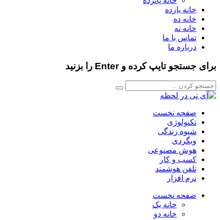
خانه پانزده
خانه یازده
خانه ده
خانه نه
تماس با ما
درباره ما
برای جستجو تایپ کرده و Enter را بزنید
صفحه نخست
تکنولوژی
شیوه زندگی
وبگردی
هوش مصنوعی
کسب و کار
تلفن هوشمند
نرم افزار
صفحه نخست
خانه یک
خانه دو