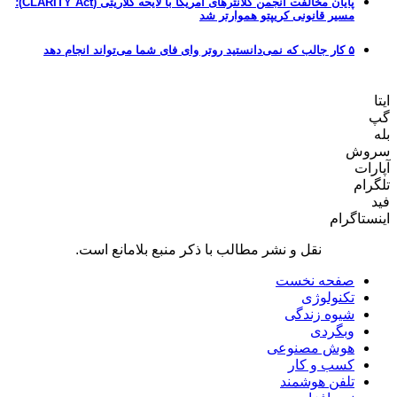
پایان مخالفت انجمن کلانترهای آمریکا با لایحه کلاریتی (CLARITY Act)؛
مسیر قانونی کریپتو هموارتر شد
۵ کار جالب که نمی‌دانستید روتر وای فای شما می‌تواند انجام دهد
ایتا
گپ
بله
سروش
آپارات
تلگرام
فید
اینستاگرام
نقل و نشر مطالب با ذکر منبع بلامانع است.
صفحه نخست
تکنولوژی
شیوه زندگی
وبگردی
هوش مصنوعی
کسب و کار
تلفن هوشمند