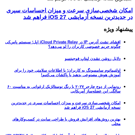
امکان شخصی‌سازی سرعت و میزان احساسات سیری
در جدیدترین نسخه آزمایشی iOS 27 فراهم شد
پیشنهاد ویژه
افشای نشت آدرس IP در iCloud Private Relay اپل؛ سیستم پاس‌کی
چگونه حریم خصوصی کاربران را لو می‌دهد؟
دلایل روشن نشدن لپتاپ فوجیتسو
اولتیماتوم سامسونگ به کاربران؛ یا اطلاعات سلامتی خود را برای
آموزش هوش مصنوعی بدهید یا پاکشان می‌کنیم!
رونمایی از دوج چارجر ۲۰۲۷ با رنگ نوستالژیک ارغوانی به مناسبت ۶۰
سالگی این عضله‌ساز آمریکایی
امکان شخصی‌سازی سرعت و میزان احساسات سیری در جدیدترین
نسخه آزمایشی iOS 27 فراهم شد
بهترین روش‌های افزایش فروش با طراحی سایت در کسب‌وکارهای
محلی