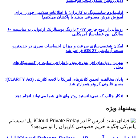
دلایل روشن نشدن لپتاپ فوجیتسو
اولتیماتوم سامسونگ به کاربران؛ یا اطلاعات سلامتی خود را برای
آموزش هوش مصنوعی بدهید یا پاکشان می‌کنیم!
رونمایی از دوج چارجر ۲۰۲۷ با رنگ نوستالژیک ارغوانی به مناسبت ۶۰
سالگی این عضله‌ساز آمریکایی
امکان شخصی‌سازی سرعت و میزان احساسات سیری در جدیدترین
نسخه آزمایشی iOS 27 فراهم شد
بهترین روش‌های افزایش فروش با طراحی سایت در کسب‌وکارهای
محلی
پایان مخالفت انجمن کلانترهای آمریکا با لایحه کلاریتی (CLARITY Act)؛
مسیر قانونی کریپتو هموارتر شد
۵ کار جالب که نمی‌دانستید روتر وای فای شما می‌تواند انجام دهد
پیشنهاد ویژه