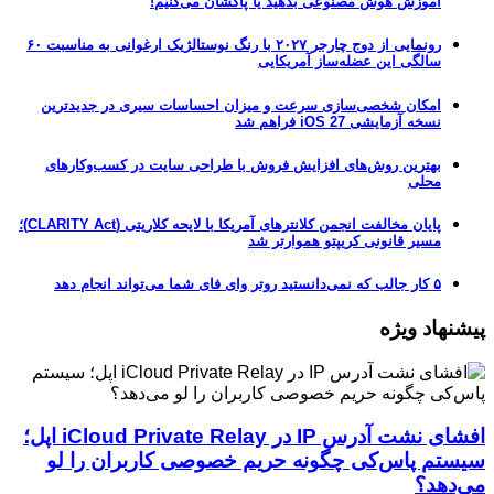
آموزش هوش مصنوعی بدهید یا پاکشان می‌کنیم!
رونمایی از دوج چارجر ۲۰۲۷ با رنگ نوستالژیک ارغوانی به مناسبت ۶۰
سالگی این عضله‌ساز آمریکایی
امکان شخصی‌سازی سرعت و میزان احساسات سیری در جدیدترین
نسخه آزمایشی iOS 27 فراهم شد
بهترین روش‌های افزایش فروش با طراحی سایت در کسب‌وکارهای
محلی
پایان مخالفت انجمن کلانترهای آمریکا با لایحه کلاریتی (CLARITY Act)؛
مسیر قانونی کریپتو هموارتر شد
۵ کار جالب که نمی‌دانستید روتر وای فای شما می‌تواند انجام دهد
پیشنهاد ویژه
افشای نشت آدرس IP در iCloud Private Relay اپل؛
سیستم پاس‌کی چگونه حریم خصوصی کاربران را لو
می‌دهد؟