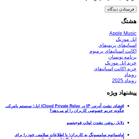
هشتگ
Apple Music
اپل موزیک
اسپاتیفای پریمیفای
اکانت اسپاتیفای پرمیوم
برنامه نویسان
خرید اپل موزیک
خرید اکانت اسپاتیفای
رویداد
رویداد 2025
پیشنهاد ویژه
افشای نشت آدرس IP در iCloud Private Relay اپل؛ سیستم پاس‌کی
چگونه حریم خصوصی کاربران را لو می‌دهد؟
دلایل روشن نشدن لپتاپ فوجیتسو
اولتیماتوم سامسونگ به کاربران؛ یا اطلاعات سلامتی خود را برای