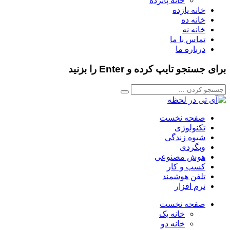
خانه پانزده
خانه یازده
خانه ده
خانه نه
تماس با ما
درباره ما
برای جستجو تایپ کرده و Enter را بزنید
صفحه نخست
تکنولوژی
شیوه زندگی
وبگردی
هوش مصنوعی
کسب و کار
تلفن هوشمند
نرم افزار
صفحه نخست
خانه یک
خانه دو