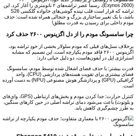
(Exynos 2600)، رسماً عصر تراشه‌های ۲ نانومتری را آغاز کرد. این
تراشه که قرار است قلب تپنده گوشی‌های خانواده گلکسی S26
باشد، با یک تغییر ساختاری بزرگ و جنجالی همراه شده است: حذف
مودم داخلی برای رسیدن به قدرت مطلق!
چرا سامسونگ مودم را از دل اگزینوس ۲۶۰۰ حذف کرد
برخلاف نسل‌های قبلی که مودم سلولار بخشی از خودِ تراشه بود،
اگزینوس ۲۶۰۰ فاقد مودم یکپارچه است. این تصمیم که مشابه
استراتژی اپل در آیفون‌هاست، دو دلیل حیاتی دارد:
قدرت بیشتر: با حذف فضای اشغال شده توسط مودم، سامسونگ
فضای بیشتری برای تقویت هسته‌های پردازشی (CPU)، واحد
گرافیکی (GPU) و پردازشگر هوش مصنوعی (NPU) به دست آورده
است.
کنترل حرارت: جدا کردن مودم و بخش‌های ارتباطی (GPS، وای‌فای
و بلوتوث) باعث می‌شود دمای تراشه اصلی در حین کارهای سنگین،
به طرز چشم‌گیری کاهش یابد.