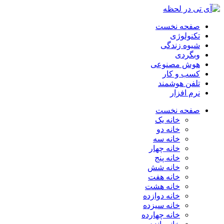
صفحه نخست
تکنولوژی
شیوه زندگی
وبگردی
هوش مصنوعی
کسب و کار
تلفن هوشمند
نرم افزار
صفحه نخست
خانه یک
خانه دو
خانه سه
خانه چهار
خانه پنج
خانه شش
خانه هفت
خانه هشت
خانه دوازده
خانه سیزده
خانه چهارده