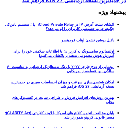
در جدیدترین نسخه آزمایشی iOS 27 فراهم شد
پیشنهاد ویژه
افشای نشت آدرس IP در iCloud Private Relay اپل؛ سیستم پاس‌کی
چگونه حریم خصوصی کاربران را لو می‌دهد؟
دلایل روشن نشدن لپتاپ فوجیتسو
اولتیماتوم سامسونگ به کاربران؛ یا اطلاعات سلامتی خود را برای
آموزش هوش مصنوعی بدهید یا پاکشان می‌کنیم!
رونمایی از دوج چارجر ۲۰۲۷ با رنگ نوستالژیک ارغوانی به مناسبت ۶۰
سالگی این عضله‌ساز آمریکایی
امکان شخصی‌سازی سرعت و میزان احساسات سیری در جدیدترین
نسخه آزمایشی iOS 27 فراهم شد
بهترین روش‌های افزایش فروش با طراحی سایت در کسب‌وکارهای
محلی
پایان مخالفت انجمن کلانترهای آمریکا با لایحه کلاریتی (CLARITY Act)؛
مسیر قانونی کریپتو هموارتر شد