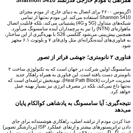
همراهی با مودم خارجی قدرتمند Shannon 5410
اگزینوس ۲۶۰۰ برای اتصال به دنیای خارج، از مودم مجزای
Shannon 5410 استفاده می‌کند. این مودم نه‌تنها از تمامی
شبکه‌های متداول (5G و 4G) پشتیبانی می‌کند، بلکه قابلیت اتصال
ماهواره‌ای (NTN) را نیز به پرچمداران آینده سامسونگ می‌آورد.
همچنین پیش‌بینی می‌شود گلکسی S26 با بهره‌گیری از این ساختار،
به فناوری‌های آینده‌نگرانه‌ای مثل وای‌فای ۷ و بلوتوث ۶.۱ مجهز
شود.
فناوری ۲ نانومتری؛ جهشی فراتر از تصور
سامسونگ اولین شرکت در جهان است که به تکنولوژی ساخت ۲
نانومتری دست یافته است. این فناوری به همراه راهکار جدید
مدیریت حرارت (Heat Path Block)، نویدبخش تراشه‌ای است که
نه‌تنها داغ نمی‌کند، بلکه در مصرف انرژی نیز بسیار بهینه عمل
خواهد کرد.
نتیجه‌گیری: آیا سامسونگ به پادشاهی کوالکام پایان
می‌دهد
جدا کردن مودم از تراشه اصلی، راهکاری هوشمندانه برای جای
دادن ترانزیستورهای بیشتر و ارتقای عملکرد ISP (پردازشگر تصویر)
است. اگر اگزینوس ۲۶۰۰ در آزمون‌های واقعی سربلند بیرون بیاید،