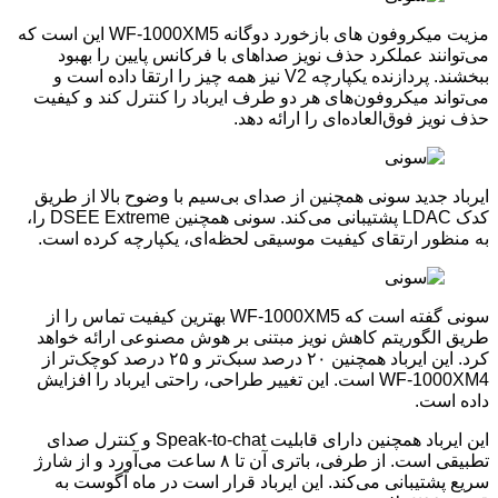
مزیت میکروفون های بازخورد دوگانه WF-1000XM5 این است که
می‌توانند عملکرد حذف نویز صداهای با فرکانس پایین را بهبود
ببخشند. پردازنده یکپارچه V2 نیز همه چیز را ارتقا داده است و
می‌تواند میکروفون‌های هر دو طرف ایرباد را کنترل کند و کیفیت
حذف نویز فوق‌العاده‌ای را ارائه دهد.
ایرباد جدید سونی همچنین از صدای بی‌سیم با وضوح بالا از طریق
کدک LDAC پشتیبانی می‌کند. سونی همچنین DSEE Extreme را،
به منظور ارتقای کیفیت موسیقی لحظه‌ای، یکپارچه کرده است.
سونی گفته است که WF-1000XM5 بهترین کیفیت تماس را از
طریق الگوریتم کاهش نویز مبتنی بر هوش مصنوعی ارائه خواهد
کرد. این ایرباد همچنین ۲۰ درصد سبک‌تر و ۲۵ درصد کوچک‌تر از
WF-1000XM4 است. این تغییر طراحی، راحتی ایرباد را افزایش
داده است.
این ایرباد همچنین دارای قابلیت Speak-to-chat و کنترل صدای
تطبیقی است. از طرفی، باتری آن تا ۸ ساعت می‌آورد و از شارژ
سریع پشتیبانی می‌کند. این ایرباد قرار است در ماه آگوست به