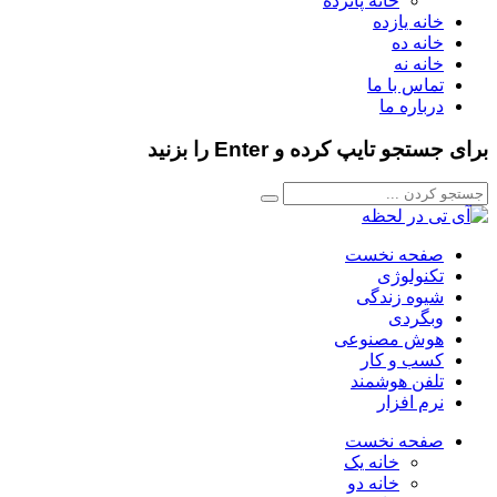
خانه پانزده
خانه یازده
خانه ده
خانه نه
تماس با ما
درباره ما
برای جستجو تایپ کرده و Enter را بزنید
صفحه نخست
تکنولوژی
شیوه زندگی
وبگردی
هوش مصنوعی
کسب و کار
تلفن هوشمند
نرم افزار
صفحه نخست
خانه یک
خانه دو