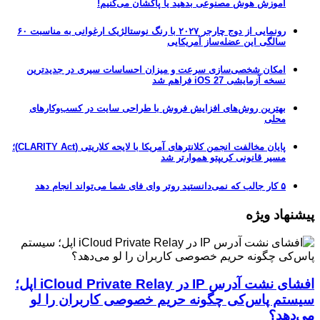
آموزش هوش مصنوعی بدهید یا پاکشان می‌کنیم!
رونمایی از دوج چارجر ۲۰۲۷ با رنگ نوستالژیک ارغوانی به مناسبت ۶۰
سالگی این عضله‌ساز آمریکایی
امکان شخصی‌سازی سرعت و میزان احساسات سیری در جدیدترین
نسخه آزمایشی iOS 27 فراهم شد
بهترین روش‌های افزایش فروش با طراحی سایت در کسب‌وکارهای
محلی
پایان مخالفت انجمن کلانترهای آمریکا با لایحه کلاریتی (CLARITY Act)؛
مسیر قانونی کریپتو هموارتر شد
۵ کار جالب که نمی‌دانستید روتر وای فای شما می‌تواند انجام دهد
پیشنهاد ویژه
افشای نشت آدرس IP در iCloud Private Relay اپل؛
سیستم پاس‌کی چگونه حریم خصوصی کاربران را لو
می‌دهد؟