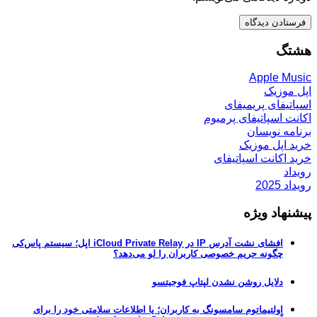
هشتگ
Apple Music
اپل موزیک
اسپاتیفای پریمیفای
اکانت اسپاتیفای پرمیوم
برنامه نویسان
خرید اپل موزیک
خرید اکانت اسپاتیفای
رویداد
رویداد 2025
پیشنهاد ویژه
افشای نشت آدرس IP در iCloud Private Relay اپل؛ سیستم پاس‌کی
چگونه حریم خصوصی کاربران را لو می‌دهد؟
دلایل روشن نشدن لپتاپ فوجیتسو
اولتیماتوم سامسونگ به کاربران؛ یا اطلاعات سلامتی خود را برای