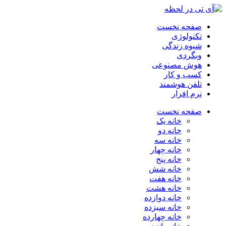
صفحه نخست
تکنولوژی
شیوه زندگی
وبگردی
هوش مصنوعی
کسب و کار
تلفن هوشمند
نرم افزار
صفحه نخست
خانه یک
خانه دو
خانه سه
خانه چهار
خانه پنج
خانه شش
خانه هفت
خانه هشت
خانه دوازده
خانه سیزده
خانه چهارده