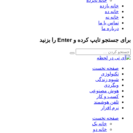
خانه پانزده
خانه یازده
خانه ده
خانه نه
تماس با ما
درباره ما
برای جستجو تایپ کرده و Enter را بزنید
صفحه نخست
تکنولوژی
شیوه زندگی
وبگردی
هوش مصنوعی
کسب و کار
تلفن هوشمند
نرم افزار
صفحه نخست
خانه یک
خانه دو