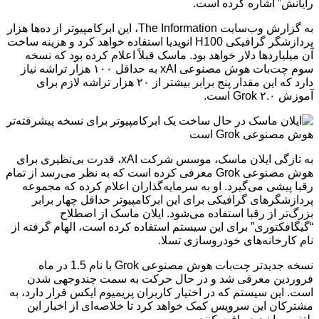
رایانش” اشاره کرده است.
به گزارش وب‌سایت The Information، این ابرکامپیوتر از ده‌ها هزار
پردازشگر گرافیکی H100 انویدیا استفاده خواهد کرد و هزینه ساخت
آن میلیاردها دلار خواهد بود. ماسک قبلاً اعلام کرده بود که نسخه
سوم چت‌بات هوش مصنوعی xAI به حداقل ۱۰۰ هزار تراشه نیاز
دارد که این مقدار پنج برابر بیشتر از ۲۰ هزار تراشه لازم برای
آموزش Grok ۲.۰ است.
به تازگی ایلان ماسک، موسس شرکت xAI، قدرت بی‌نظیری برای
هوش مصنوعی Grok معرفی کرده است که به نظر می‌رسد از تمام
رقبا پیشی می‌گیرد. او به سرمایه‌گذاران اعلام کرده که مجموعه
پردازشگرهای گرافیکی برای این ابرکامپیوتر حداقل چهار برابر
بزرگ‌تر از رقبا استفاده می‌شود. ایلان ماسک از اصطلاح
“گیگافکتوری” برای این سیستم استفاده کرده است، الهام گرفته از
نام کارخانه‌های خودروسازی تسلا.
نسخه جدیدتر چت‌بات هوش مصنوعی Grok با نام 1.5 در ماه
فروردین معرفی شد و در حال حرکت به سمت چندوجهی شدن
است. این سیستم که در اختیار کاربران پریمیوم ایکس قرار دارد، به
مشترکان این سرویس کمک خواهد کرد تا خلاصه‌ای از اخبار این