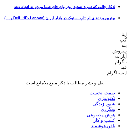
۵ کار جالب که نمی‌دانستید روتر وای فای شما می‌تواند انجام دهد
بهترین برندهای لپ‌تاپ استوک در بازار ایران (Dell، HP، Lenovo و …)
ایتا
گپ
بله
سروش
آپارات
تلگرام
فید
اینستاگرام
نقل و نشر مطالب با ذکر منبع بلامانع است.
صفحه نخست
تکنولوژی
شیوه زندگی
وبگردی
هوش مصنوعی
کسب و کار
تلفن هوشمند