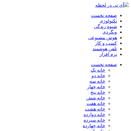
صفحه نخست
تکنولوژی
شیوه زندگی
وبگردی
هوش مصنوعی
کسب و کار
تلفن هوشمند
نرم افزار
صفحه نخست
خانه یک
خانه دو
خانه سه
خانه چهار
خانه پنج
خانه شش
خانه هفت
خانه هشت
خانه دوازده
خانه سیزده
خانه چهارده