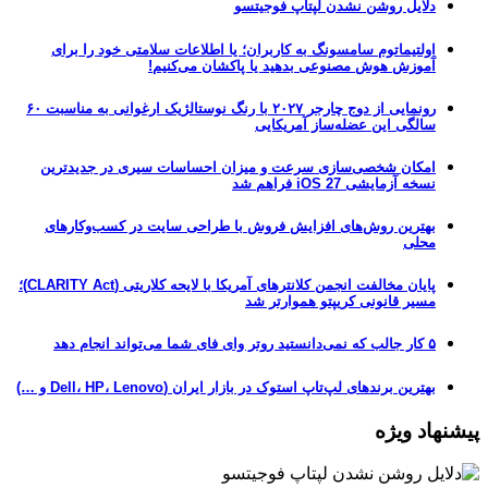
دلایل روشن نشدن لپتاپ فوجیتسو
اولتیماتوم سامسونگ به کاربران؛ یا اطلاعات سلامتی خود را برای
آموزش هوش مصنوعی بدهید یا پاکشان می‌کنیم!
رونمایی از دوج چارجر ۲۰۲۷ با رنگ نوستالژیک ارغوانی به مناسبت ۶۰
سالگی این عضله‌ساز آمریکایی
امکان شخصی‌سازی سرعت و میزان احساسات سیری در جدیدترین
نسخه آزمایشی iOS 27 فراهم شد
بهترین روش‌های افزایش فروش با طراحی سایت در کسب‌وکارهای
محلی
پایان مخالفت انجمن کلانترهای آمریکا با لایحه کلاریتی (CLARITY Act)؛
مسیر قانونی کریپتو هموارتر شد
۵ کار جالب که نمی‌دانستید روتر وای فای شما می‌تواند انجام دهد
بهترین برندهای لپ‌تاپ استوک در بازار ایران (Dell، HP، Lenovo و …)
پیشنهاد ویژه