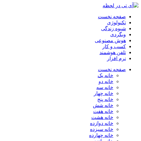
صفحه نخست
تکنولوژی
شیوه زندگی
وبگردی
هوش مصنوعی
کسب و کار
تلفن هوشمند
نرم افزار
صفحه نخست
خانه یک
خانه دو
خانه سه
خانه چهار
خانه پنج
خانه شش
خانه هفت
خانه هشت
خانه دوازده
خانه سیزده
خانه چهارده