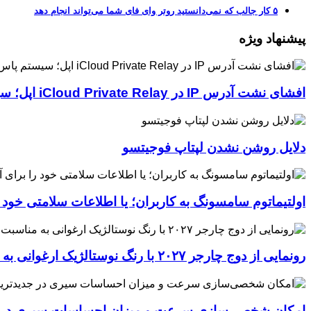
۵ کار جالب که نمی‌دانستید روتر وای فای شما می‌تواند انجام دهد
پیشنهاد ویژه
افشای نشت آدرس IP در iCloud Private Relay اپل؛ سیستم پاس‌کی چگونه حریم خصوصی کاربران را لو می‌دهد؟
دلایل روشن نشدن لپتاپ فوجیتسو
اولتیماتوم سامسونگ به کاربران؛ یا اطلاعات سلامتی خود
رونمایی از دوج چارجر ۲۰۲۷ با رنگ نوستالژیک ارغوانی به مناسبت ۶۰ سالگی این عضله‌ساز آمریکایی
امکان شخصی‌سازی سرعت و میزان احساسات سیری در جدیدترین نسخ