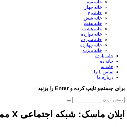
خانه سه
خانه چهار
خانه پنج
خانه شش
خانه هفت
خانه هشت
خانه دوازده
خانه سیزده
خانه چهارده
خانه پانزده
خانه یازده
خانه ده
خانه نه
تماس با ما
درباره ما
برای جستجو تایپ کرده و Enter را بزنید
ایلان ماسک: شبکه اجتماعی X ممکن است پی وال شود