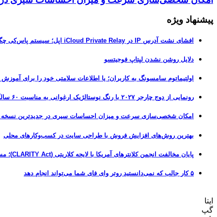
پیشنهاد ویژه
افشای نشت آدرس IP در iCloud Private Relay اپل؛ سیستم پاس‌کی چگونه حریم خصوصی کاربران را لو می‌دهد؟
دلایل روشن نشدن لپتاپ فوجیتسو
اولتیماتوم سامسونگ به کاربران؛ یا اطلاعات سلامتی خود را برای آموزش
رونمایی از دوج چارجر ۲۰۲۷ با رنگ نوستالژیک ارغوانی به مناسبت ۶۰ سالگی این عضله‌ساز آمریکایی
امکان شخصی‌سازی سرعت و میزان احساسات سیری در جدیدترین نسخه آزمایشی iOS 27
بهترین روش‌های افزایش فروش با طراحی سایت در کسب‌وکارهای محلی
پایان مخالفت انجمن کلانترهای آمریکا با لایحه کلاریتی (CLARITY Act)؛ مسیر قانونی کریپتو هموارتر شد
۵ کار جالب که نمی‌دانستید روتر وای فای شما می‌تواند انجام دهد
ایتا
گپ