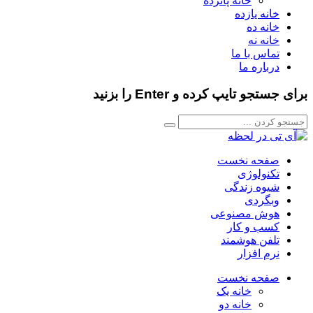
خانه پانزده
خانه یازده
خانه ده
خانه نه
تماس با ما
درباره ما
برای جستجو تایپ کرده و Enter را بزنید
صفحه نخست
تکنولوژی
شیوه زندگی
وبگردی
هوش مصنوعی
کسب و کار
تلفن هوشمند
نرم افزار
صفحه نخست
خانه یک
خانه دو