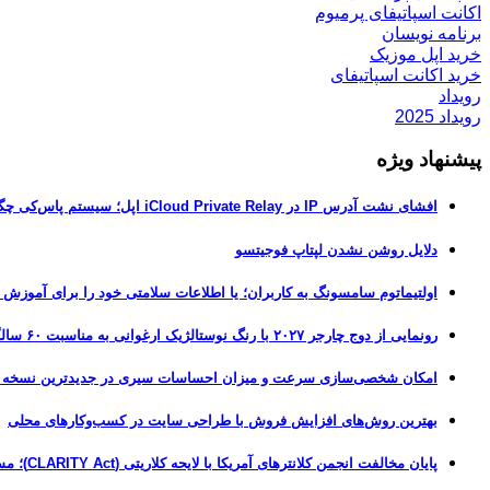
اکانت اسپاتیفای پرمیوم
برنامه نویسان
خرید اپل موزیک
خرید اکانت اسپاتیفای
رویداد
رویداد 2025
پیشنهاد ویژه
افشای نشت آدرس IP در iCloud Private Relay اپل؛ سیستم پاس‌کی چگونه حریم خصوصی کاربران را لو می‌دهد؟
دلایل روشن نشدن لپتاپ فوجیتسو
اولتیماتوم سامسونگ به کاربران؛ یا اطلاعات سلامتی خود را برای آموزش
رونمایی از دوج چارجر ۲۰۲۷ با رنگ نوستالژیک ارغوانی به مناسبت ۶۰ سالگی این عضله‌ساز آمریکایی
امکان شخصی‌سازی سرعت و میزان احساسات سیری در جدیدترین نسخه آزمایشی iOS 27
بهترین روش‌های افزایش فروش با طراحی سایت در کسب‌وکارهای محلی
پایان مخالفت انجمن کلانترهای آمریکا با لایحه کلاریتی (CLARITY Act)؛ مسیر قانونی کریپتو هموارتر شد