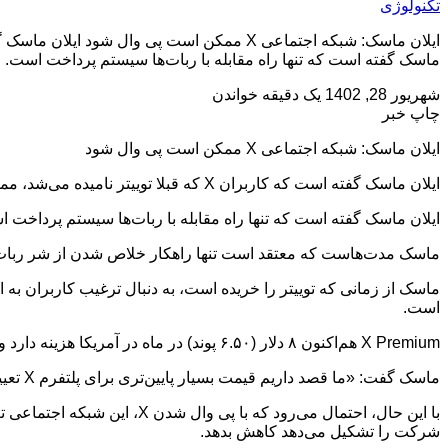
تکنولوژی
ماسک گفته است که تنها راه مقابله با ربات‌ها سیستم پرداخت است.
شهریور 28, 1402
یک دقیقه خواندن
چاپ خبر
ایلان ماسک: شبکه اجتماعی X ممکن است پی وال شود
ایلان ماسک گفته است که کاربران X که قبلا توییتر نامیده می‌شد، ممکن است برای دسترسی به این پلتفرم مجبور به پرداخت هزینه شوند.
ایلان ماسک گفته است که تنها راه مقابله با ربات‌ها سیستم پرداخ
ماسک مدت‌هاست که معتقد است تنها راهکار خلاص شدن از شر ربات‌
است.
X Premium هم‌اکنون ۸ دلار (۶.۵۰ پوند) در ماه در آمریکا هزینه دارد و بسته به اینکه در کدام کشور باشید قیمت متفاوتی دارد.
ماسک گفت: «ما قصد داریم قیمت‌ بسیار پایین‌تری برای پلتفرم X تعیین کنیم. به نظر من، این تنها راه مقابله با ارتش بزرگ ربات‌ها است.»
با این حال، احتمال می‌رود ک
شرکت را تشکیل می‌دهد کاهش بدهد.