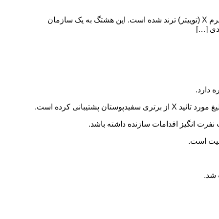
ایلان ماسک پست های BanTheADL# را که از برتری سفیدپوست‌ها حمایت کند لایک کرد در ۲۴ ساعت گذشته، هشتگ BanTheADL در پلتفرم X (توییتر) ترند شده است. این هشتگ به یک سازمان
نیت است.