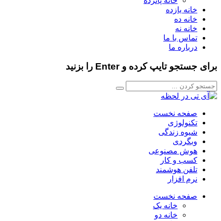
خانه پانزده
خانه یازده
خانه ده
خانه نه
تماس با ما
درباره ما
برای جستجو تایپ کرده و Enter را بزنید
صفحه نخست
تکنولوژی
شیوه زندگی
وبگردی
هوش مصنوعی
کسب و کار
تلفن هوشمند
نرم افزار
صفحه نخست
خانه یک
خانه دو