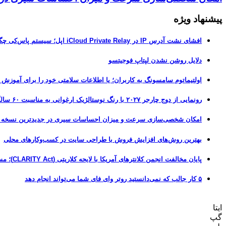
پیشنهاد ویژه
افشای نشت آدرس IP در iCloud Private Relay اپل؛ سیستم پاس‌کی چگونه حریم خصوصی کاربران را لو می‌دهد؟
دلایل روشن نشدن لپتاپ فوجیتسو
اولتیماتوم سامسونگ به کاربران؛ یا اطلاعات سلامتی خود را برای آموزش
رونمایی از دوج چارجر ۲۰۲۷ با رنگ نوستالژیک ارغوانی به مناسبت ۶۰ سالگی این عضله‌ساز آمریکایی
امکان شخصی‌سازی سرعت و میزان احساسات سیری در جدیدترین نسخه آزمایشی iOS 27
بهترین روش‌های افزایش فروش با طراحی سایت در کسب‌وکارهای محلی
پایان مخالفت انجمن کلانترهای آمریکا با لایحه کلاریتی (CLARITY Act)؛ مسیر قانونی کریپتو هموارتر شد
۵ کار جالب که نمی‌دانستید روتر وای فای شما می‌تواند انجام دهد
ایتا
گپ