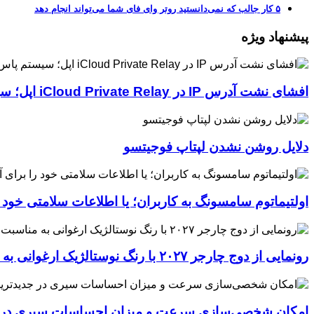
۵ کار جالب که نمی‌دانستید روتر وای فای شما می‌تواند انجام دهد
پیشنهاد ویژه
افشای نشت آدرس IP در iCloud Private Relay اپل؛ سیستم پاس‌کی چگونه حریم خصوصی کاربران را لو می‌دهد؟
دلایل روشن نشدن لپتاپ فوجیتسو
اولتیماتوم سامسونگ به کاربران؛ یا اطلاعات سلامتی خود
رونمایی از دوج چارجر ۲۰۲۷ با رنگ نوستالژیک ارغوانی به مناسبت ۶۰ سالگی این عضله‌ساز آمریکایی
امکان شخصی‌سازی سرعت و میزان احساسات سیری در جدیدترین نسخ