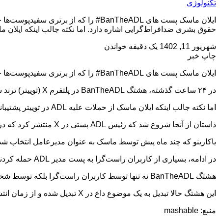
تکنولوژی
حقوق بشری ضدافراط‌گرایی اشاره دارد. اما نکته جالب اینکه ایلان ماسک از حملات علیه ADL در توییتر پشتیبان
شهریور 11, 1402
یک دقیقه خواندن
چاپ خبر
ایلان ماسک پست های BanTheADL# را که از برتری سفیدپوست‌ها حمایت کند لایک کرد
در ۲۴ ساعت گذشته، هشتگ BanTheADL در پلتفرم X (توییتر) ترند شده است. این هشتگ به یک سازمان حقوق بشری ضدافراط‌گرایی اشاره دارد.
اما نکته جالب اینکه ایلان ماسک از حملات علیه ADL در توییتر پشتیبانی کرده است. از طرفی تعدادی از کاربران X گزارش داده اند که یک تبلیغ مورد تائید X از برتری سفیدپوستان پشتیبانی کرده است.
داستان از آنجا شروع شد که رئیس ADL پستی در X منتشر کرد که در آن از لیندا یاکارینو مدیر عامل توییتر خواسته شده بود تا درباره مطالب نفرت انگیز اقدامات سازنده داشته باشد.
یاکارینو که چند ماه پیش توسط ماسک به عنوان مدیرعامل انتخاب شد 
در ادامه، بسیاری از کاربران راست‌گرا به پست مدیر ADL حمله کردند و مخالفت خود را با آن بیان کردند.
هشتگ BanTheADL نه تنها توسط کاربران راست‌گرا بلکه توسط شخصیت‌های مطرح راست‌گرا مثل Nick Fuentes و Charlie Kirk حمایت شد.
این هشتگ حالا تبدیل به یک موضوع داع در X تبدیل شده و از زمان انتشار، بیش از ۱۰۰ هزار پست در رابطه با آن منتشر شده است.
منبع: mashable