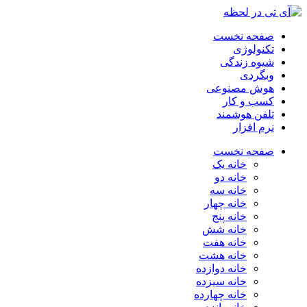
صفحه نخست
تکنولوژی
شیوه زندگی
وبگردی
هوش مصنوعی
کسب و کار
تلفن هوشمند
نرم افزار
صفحه نخست
خانه یک
خانه دو
خانه سه
خانه چهار
خانه پنج
خانه شش
خانه هفت
خانه هشت
خانه دوازده
خانه سیزده
خانه چهارده