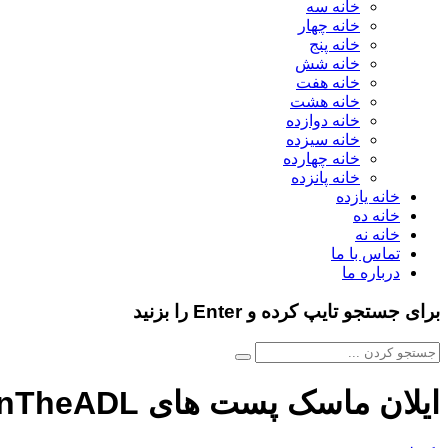
خانه سه
خانه چهار
خانه پنج
خانه شش
خانه هفت
خانه هشت
خانه دوازده
خانه سیزده
خانه چهارده
خانه پانزده
خانه یازده
خانه ده
خانه نه
تماس با ما
درباره ما
برای جستجو تایپ کرده و Enter را بزنید
ایلان ماسک پست های BanTheADL# را که از برتری سفیدپوست‌ها حمایت کند لایک کرد