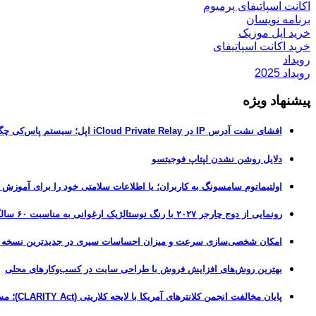
اکانت اسپاتیفای پرمیوم
برنامه نویسان
خرید اپل موزیک
خرید اکانت اسپاتیفای
رویداد
رویداد 2025
پیشنهاد ویژه
افشای نشت آدرس IP در iCloud Private Relay اپل؛ سیستم پاس‌کی چگونه حریم خصوصی کاربران را لو می‌دهد؟
دلایل روشن نشدن لپتاپ فوجیتسو
اولتیماتوم سامسونگ به کاربران؛ یا اطلاعات سلامتی خود را برای آموزش
رونمایی از دوج چارجر ۲۰۲۷ با رنگ نوستالژیک ارغوانی به مناسبت ۶۰ سالگی این عضله‌ساز آمریکایی
امکان شخصی‌سازی سرعت و میزان احساسات سیری در جدیدترین نسخه آزمایشی iOS 27
بهترین روش‌های افزایش فروش با طراحی سایت در کسب‌وکارهای محلی
پایان مخالفت انجمن کلانترهای آمریکا با لایحه کلاریتی (CLARITY Act)؛ مسیر قانونی کریپتو هموارتر شد