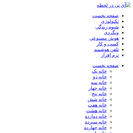
صفحه نخست
تکنولوژی
شیوه زندگی
وبگردی
هوش مصنوعی
کسب و کار
تلفن هوشمند
نرم افزار
صفحه نخست
خانه یک
خانه دو
خانه سه
خانه چهار
خانه پنج
خانه شش
خانه هفت
خانه هشت
خانه دوازده
خانه سیزده
خانه چهارده