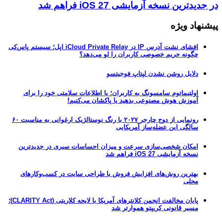
در جدیدترین نسخه آزمایشی iOS 27 فراهم شد
پیشنهاد ویژه
افشای نشت آدرس IP در iCloud Private Relay اپل؛ سیستم پاس‌کی
چگونه حریم خصوصی کاربران را لو می‌دهد؟
دلایل روشن نشدن لپتاپ فوجیتسو
اولتیماتوم سامسونگ به کاربران؛ یا اطلاعات سلامتی خود را برای
آموزش هوش مصنوعی بدهید یا پاکشان می‌کنیم!
رونمایی از دوج چارجر ۲۰۲۷ با رنگ نوستالژیک ارغوانی به مناسبت ۶۰
سالگی این عضله‌ساز آمریکایی
امکان شخصی‌سازی سرعت و میزان احساسات سیری در جدیدترین
نسخه آزمایشی iOS 27 فراهم شد
بهترین روش‌های افزایش فروش با طراحی سایت در کسب‌وکارهای
محلی
پایان مخالفت انجمن کلانترهای آمریکا با لایحه کلاریتی (CLARITY Act)؛
مسیر قانونی کریپتو هموارتر شد