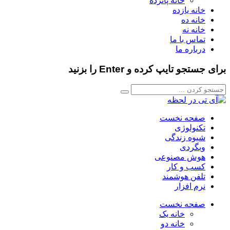
خانه پانزده
خانه یازده
خانه ده
خانه نه
تماس با ما
درباره ما
برای جستجو تایپ کرده و Enter را بزنید
صفحه نخست
تکنولوژی
شیوه زندگی
وبگردی
هوش مصنوعی
کسب و کار
تلفن هوشمند
نرم افزار
صفحه نخست
خانه یک
خانه دو