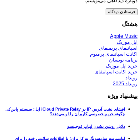
دوباره دیدگاهی می‌نویسم.
هشتگ
Apple Music
اپل موزیک
اسپاتیفای پریمیفای
اکانت اسپاتیفای پرمیوم
برنامه نویسان
خرید اپل موزیک
خرید اکانت اسپاتیفای
رویداد
رویداد 2025
پیشنهاد ویژه
افشای نشت آدرس IP در iCloud Private Relay اپل؛ سیستم پاس‌کی
چگونه حریم خصوصی کاربران را لو می‌دهد؟
دلایل روشن نشدن لپتاپ فوجیتسو
اولتیماتوم سامسونگ به کاربران؛ یا اطلاعات سلامتی خود را برای