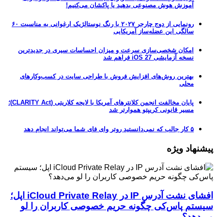
آموزش هوش مصنوعی بدهید یا پاکشان می‌کنیم!
رونمایی از دوج چارجر ۲۰۲۷ با رنگ نوستالژیک ارغوانی به مناسبت ۶۰
سالگی این عضله‌ساز آمریکایی
امکان شخصی‌سازی سرعت و میزان احساسات سیری در جدیدترین
نسخه آزمایشی iOS 27 فراهم شد
بهترین روش‌های افزایش فروش با طراحی سایت در کسب‌وکارهای
محلی
پایان مخالفت انجمن کلانترهای آمریکا با لایحه کلاریتی (CLARITY Act)؛
مسیر قانونی کریپتو هموارتر شد
۵ کار جالب که نمی‌دانستید روتر وای فای شما می‌تواند انجام دهد
پیشنهاد ویژه
افشای نشت آدرس IP در iCloud Private Relay اپل؛
سیستم پاس‌کی چگونه حریم خصوصی کاربران را لو
می‌دهد؟