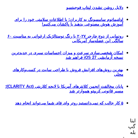
دلایل روشن نشدن لپتاپ فوجیتسو
اولتیماتوم سامسونگ به کاربران؛ یا اطلاعات سلامتی خود را برای
آموزش هوش مصنوعی بدهید یا پاکشان می‌کنیم!
رونمایی از دوج چارجر ۲۰۲۷ با رنگ نوستالژیک ارغوانی به مناسبت ۶۰
سالگی این عضله‌ساز آمریکایی
امکان شخصی‌سازی سرعت و میزان احساسات سیری در جدیدترین
نسخه آزمایشی iOS 27 فراهم شد
بهترین روش‌های افزایش فروش با طراحی سایت در کسب‌وکارهای
محلی
پایان مخالفت انجمن کلانترهای آمریکا با لایحه کلاریتی (CLARITY Act)؛
مسیر قانونی کریپتو هموارتر شد
۵ کار جالب که نمی‌دانستید روتر وای فای شما می‌تواند انجام دهد
ایتا
گپ
بله