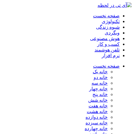
صفحه نخست
تکنولوژی
شیوه زندگی
وبگردی
هوش مصنوعی
کسب و کار
تلفن هوشمند
نرم افزار
صفحه نخست
خانه یک
خانه دو
خانه سه
خانه چهار
خانه پنج
خانه شش
خانه هفت
خانه هشت
خانه دوازده
خانه سیزده
خانه چهارده