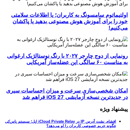
اولتیماتوم سامسونگ به کاربران؛ یا اطلاعات سلامتی
خود را برای آموزش هوش مصنوعی بدهید یا پاکشان
می‌کنیم!
رونمایی از دوج چارجر ۲۰۲۷ با رنگ نوستالژیک ارغوانی
به مناسبت ۶۰ سالگی این عضله‌ساز آمریکایی
امکان شخصی‌سازی سرعت و میزان احساسات سیری
در جدیدترین نسخه آزمایشی iOS 27 فراهم شد
پیشنهاد ویژه
افشای نشت آدرس IP در iCloud Private Relay اپل؛ سیستم پاس‌کی
چگونه حریم خصوصی کاربران را لو می‌دهد؟