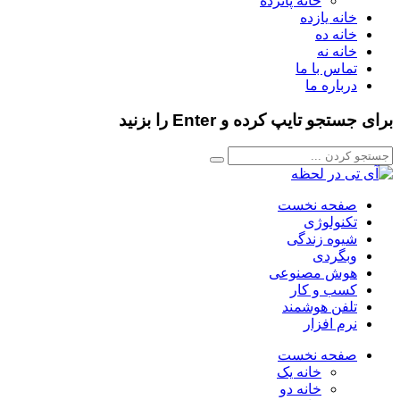
خانه پانزده
خانه یازده
خانه ده
خانه نه
تماس با ما
درباره ما
برای جستجو تایپ کرده و Enter را بزنید
صفحه نخست
تکنولوژی
شیوه زندگی
وبگردی
هوش مصنوعی
کسب و کار
تلفن هوشمند
نرم افزار
صفحه نخست
خانه یک
خانه دو