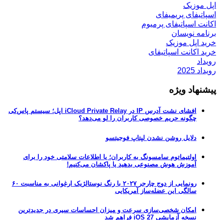
اپل موزیک
اسپاتیفای پریمیفای
اکانت اسپاتیفای پرمیوم
برنامه نویسان
خرید اپل موزیک
خرید اکانت اسپاتیفای
رویداد
رویداد 2025
پیشنهاد ویژه
افشای نشت آدرس IP در iCloud Private Relay اپل؛ سیستم پاس‌کی
چگونه حریم خصوصی کاربران را لو می‌دهد؟
دلایل روشن نشدن لپتاپ فوجیتسو
اولتیماتوم سامسونگ به کاربران؛ یا اطلاعات سلامتی خود را برای
آموزش هوش مصنوعی بدهید یا پاکشان می‌کنیم!
رونمایی از دوج چارجر ۲۰۲۷ با رنگ نوستالژیک ارغوانی به مناسبت ۶۰
سالگی این عضله‌ساز آمریکایی
امکان شخصی‌سازی سرعت و میزان احساسات سیری در جدیدترین
نسخه آزمایشی iOS 27 فراهم شد