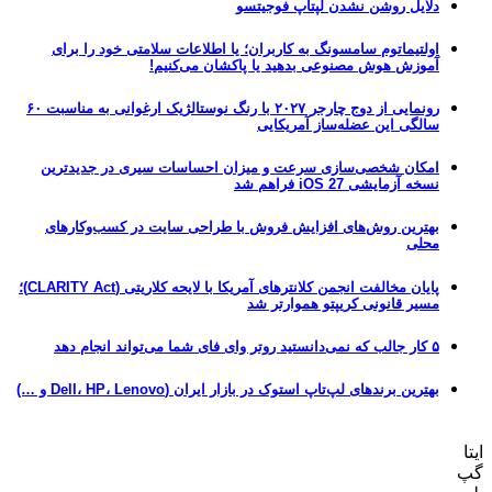
دلایل روشن نشدن لپتاپ فوجیتسو
اولتیماتوم سامسونگ به کاربران؛ یا اطلاعات سلامتی خود را برای
آموزش هوش مصنوعی بدهید یا پاکشان می‌کنیم!
رونمایی از دوج چارجر ۲۰۲۷ با رنگ نوستالژیک ارغوانی به مناسبت ۶۰
سالگی این عضله‌ساز آمریکایی
امکان شخصی‌سازی سرعت و میزان احساسات سیری در جدیدترین
نسخه آزمایشی iOS 27 فراهم شد
بهترین روش‌های افزایش فروش با طراحی سایت در کسب‌وکارهای
محلی
پایان مخالفت انجمن کلانترهای آمریکا با لایحه کلاریتی (CLARITY Act)؛
مسیر قانونی کریپتو هموارتر شد
۵ کار جالب که نمی‌دانستید روتر وای فای شما می‌تواند انجام دهد
بهترین برندهای لپ‌تاپ استوک در بازار ایران (Dell، HP، Lenovo و …)
ایتا
گپ