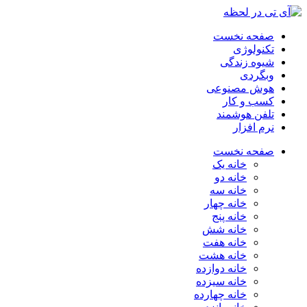
صفحه نخست
تکنولوژی
شیوه زندگی
وبگردی
هوش مصنوعی
کسب و کار
تلفن هوشمند
نرم افزار
صفحه نخست
خانه یک
خانه دو
خانه سه
خانه چهار
خانه پنج
خانه شش
خانه هفت
خانه هشت
خانه دوازده
خانه سیزده
خانه چهارده