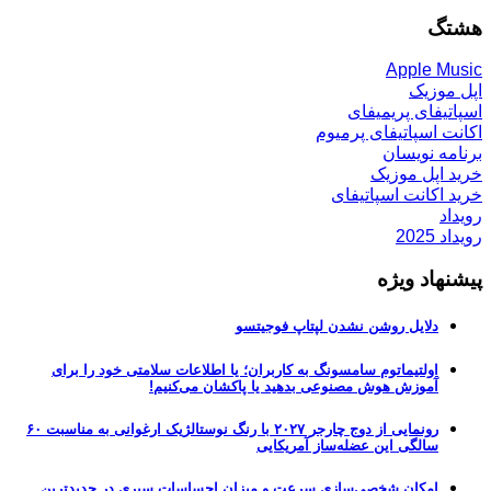
هشتگ
Apple Music
اپل موزیک
اسپاتیفای پریمیفای
اکانت اسپاتیفای پرمیوم
برنامه نویسان
خرید اپل موزیک
خرید اکانت اسپاتیفای
رویداد
رویداد 2025
پیشنهاد ویژه
دلایل روشن نشدن لپتاپ فوجیتسو
اولتیماتوم سامسونگ به کاربران؛ یا اطلاعات سلامتی خود را برای
آموزش هوش مصنوعی بدهید یا پاکشان می‌کنیم!
رونمایی از دوج چارجر ۲۰۲۷ با رنگ نوستالژیک ارغوانی به مناسبت ۶۰
سالگی این عضله‌ساز آمریکایی
امکان شخصی‌سازی سرعت و میزان احساسات سیری در جدیدترین