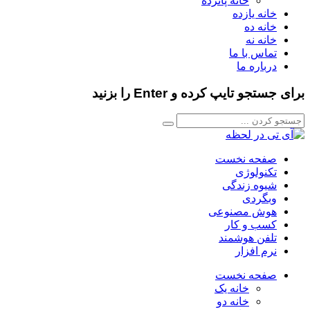
خانه پانزده
خانه یازده
خانه ده
خانه نه
تماس با ما
درباره ما
برای جستجو تایپ کرده و Enter را بزنید
صفحه نخست
تکنولوژی
شیوه زندگی
وبگردی
هوش مصنوعی
کسب و کار
تلفن هوشمند
نرم افزار
صفحه نخست
خانه یک
خانه دو