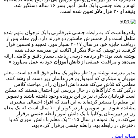
اتهام رابطه جنسی با یک دانش آموز پسر ۱۶ ساله دستگیر شد.
وثیقه او ۳۰ هزار
دلار
تعیین شده است.
واندرهالست که به رابطه جنسی غیرقانونی با یک نوجوان متهم شده
متاهل است و از همسرش جاستین دو فرزند دارد. این معلم پس از
دریافت جایزه خود در سال ۲۰۱۷ بسیار مورد تمجید و تحسین قرار
گرفت. در توییتی که حالا دیگر از اکانت این مدرسه حذف شده
نوشته شده بود: «او برنامه درسی ریاضی بسیار دقیق و کاملی ارائه
می‌دهد و مراقبت عمیقی از
دانش آموزان
خود به عمل می‌آورد.»
مدیر مدرسه نوشته بود: «او مظهر یک معلم فوق العاده است. معلم
مهربان و مبتکری که امیدواریم فرزندانمان زیر دست او
رشد
کنند.
معلمی که تلاش می‌کند همه دانش آموزان را در مباحث کلاس
درگیر کند.» کارآگاهان در حال بررسی این احتمال هستند که ممکن
است قربانیان دیگری نیز در این پرونده وجود داشته باشند و تصویر
این معلم را منتشر کرده‌اند به این امید که افراد احتمالی بیشتری
پیشقدم شوند. این سومین بار در کمتر از ۱۰ سال است که یک معلم
زن در دبیرستان یوکایپا با یک دانش آموز رابطه جنسی برقرار
می‌کند. در یک نمونه در سال ۲۰۱۵ یک معلم با دانش آموزی که با
دخترش در رابطه بود، رابطه جنسی برقرار کرده بود.
مقاله اصلی