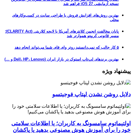
نسخه آزمایشی iOS 27 فراهم شد
بهترین روش‌های افزایش فروش با طراحی سایت در کسب‌وکارهای
محلی
پایان مخالفت انجمن کلانترهای آمریکا با لایحه کلاریتی (CLARITY Act)؛
مسیر قانونی کریپتو هموارتر شد
۵ کار جالب که نمی‌دانستید روتر وای فای شما می‌تواند انجام دهد
بهترین برندهای لپ‌تاپ استوک در بازار ایران (Dell، HP، Lenovo و …)
پیشنهاد ویژه
دلایل روشن نشدن لپتاپ فوجیتسو
اولتیماتوم سامسونگ به کاربران؛ یا اطلاعات سلامتی
خود را برای آموزش هوش مصنوعی بدهید یا پاکشان