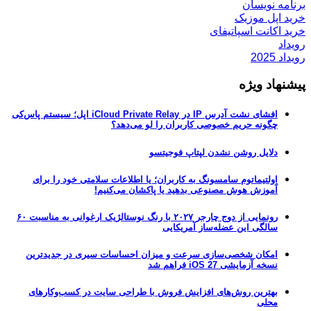
برنامه نویسان
خرید اپل موزیک
خرید اکانت اسپاتیفای
رویداد
رویداد 2025
پیشنهاد ویژه
افشای نشت آدرس IP در iCloud Private Relay اپل؛ سیستم پاس‌کی
چگونه حریم خصوصی کاربران را لو می‌دهد؟
دلایل روشن نشدن لپتاپ فوجیتسو
اولتیماتوم سامسونگ به کاربران؛ یا اطلاعات سلامتی خود را برای
آموزش هوش مصنوعی بدهید یا پاکشان می‌کنیم!
رونمایی از دوج چارجر ۲۰۲۷ با رنگ نوستالژیک ارغوانی به مناسبت ۶۰
سالگی این عضله‌ساز آمریکایی
امکان شخصی‌سازی سرعت و میزان احساسات سیری در جدیدترین
نسخه آزمایشی iOS 27 فراهم شد
بهترین روش‌های افزایش فروش با طراحی سایت در کسب‌وکارهای
محلی