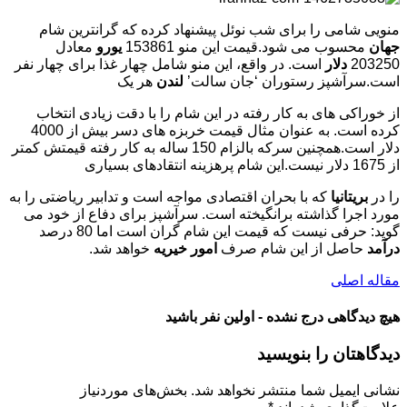
منویی شامی را برای شب نوئل پیشنهاد کرده که گرانترین شام
جهان
محسوب می شود.قیمت این منو 153861
یورو
معادل
203250
دلار
است. در واقع، این منو شامل چهار غذا برای چهار نفر
است.سرآشپز رستوران ‘جان سالت’
لندن
هر یک
از خوراکی های به کار رفته در این شام را با دقت زیادی انتخاب
کرده است. به عنوان مثال قیمت خربزه های دسر بیش از 4000
دلار است.همچنین سرکه بالزام 150 ساله به کار رفته قیمتش کمتر
از 1675 دلار نیست.این شام پرهزینه انتقادهای بسیاری
را در
بریتانیا
که با بحران اقتصادی مواجه است و تدابیر ریاضتی را به
مورد اجرا گذاشته برانگیخته است. سرآشپز برای دفاع از خود می
گوید: حرفی نیست که قیمت این شام گران است اما 80 درصد
درآمد
حاصل از این شام صرف
امور خیریه
خواهد شد.
مقاله اصلی
هیچ دیدگاهی درج نشده - اولین نفر باشید
دیدگاهتان را بنویسید
نشانی ایمیل شما منتشر نخواهد شد.
بخش‌های موردنیاز