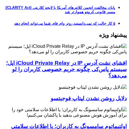
پایان مخالفت انجمن کلانترهای آمریکا با لایحه کلاریتی (CLARITY Act)؛
مسیر قانونی کریپتو هموارتر شد
۵ کار جالب که نمی‌دانستید روتر وای فای شما می‌تواند انجام دهد
پیشنهاد ویژه
افشای نشت آدرس IP در iCloud Private Relay اپل؛
سیستم پاس‌کی چگونه حریم خصوصی کاربران را لو
می‌دهد؟
دلایل روشن نشدن لپتاپ فوجیتسو
اولتیماتوم سامسونگ به کاربران؛ یا اطلاعات سلامتی