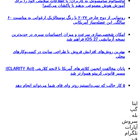
اولتیماتوم سامسونگ به کاربران؛ یا اطلاعات سلامتی خود را برای
آموزش هوش مصنوعی بدهید یا پاکشان می‌کنیم!
رونمایی از دوج چارجر ۲۰۲۷ با رنگ نوستالژیک ارغوانی به مناسبت ۶۰
سالگی این عضله‌ساز آمریکایی
امکان شخصی‌سازی سرعت و میزان احساسات سیری در جدیدترین
نسخه آزمایشی iOS 27 فراهم شد
بهترین روش‌های افزایش فروش با طراحی سایت در کسب‌وکارهای
محلی
پایان مخالفت انجمن کلانترهای آمریکا با لایحه کلاریتی (CLARITY Act)؛
مسیر قانونی کریپتو هموارتر شد
۵ کار جالب که نمی‌دانستید روتر وای فای شما می‌تواند انجام دهد
ایتا
گپ
بله
سروش
آپارات
تلگرام
فید