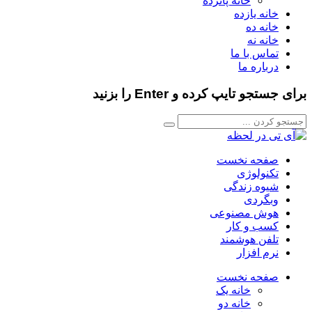
خانه پانزده
خانه یازده
خانه ده
خانه نه
تماس با ما
درباره ما
برای جستجو تایپ کرده و Enter را بزنید
صفحه نخست
تکنولوژی
شیوه زندگی
وبگردی
هوش مصنوعی
کسب و کار
تلفن هوشمند
نرم افزار
صفحه نخست
خانه یک
خانه دو