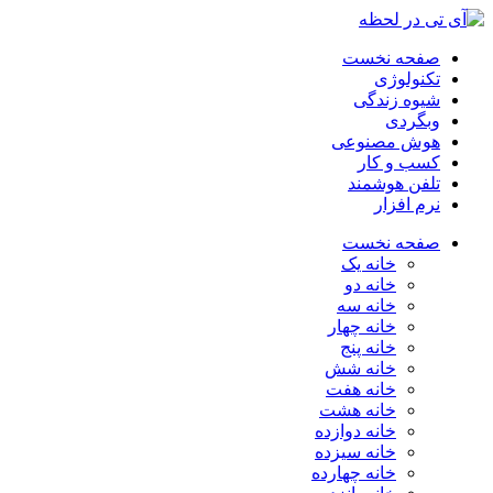
صفحه نخست
تکنولوژی
شیوه زندگی
وبگردی
هوش مصنوعی
کسب و کار
تلفن هوشمند
نرم افزار
صفحه نخست
خانه یک
خانه دو
خانه سه
خانه چهار
خانه پنج
خانه شش
خانه هفت
خانه هشت
خانه دوازده
خانه سیزده
خانه چهارده