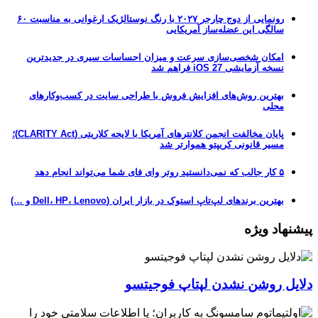
رونمایی از دوج چارجر ۲۰۲۷ با رنگ نوستالژیک ارغوانی به مناسبت ۶۰
سالگی این عضله‌ساز آمریکایی
امکان شخصی‌سازی سرعت و میزان احساسات سیری در جدیدترین
نسخه آزمایشی iOS 27 فراهم شد
بهترین روش‌های افزایش فروش با طراحی سایت در کسب‌وکارهای
محلی
پایان مخالفت انجمن کلانترهای آمریکا با لایحه کلاریتی (CLARITY Act)؛
مسیر قانونی کریپتو هموارتر شد
۵ کار جالب که نمی‌دانستید روتر وای فای شما می‌تواند انجام دهد
بهترین برندهای لپ‌تاپ استوک در بازار ایران (Dell، HP، Lenovo و …)
پیشنهاد ویژه
دلایل روشن نشدن لپتاپ فوجیتسو