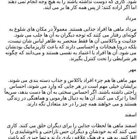
شود. کاری که دوست نداشته باشند را به هیچ وجه انجام نمی دهند
اما اگر اراده کنند؛ از پس همه کار ها بر می آیند.
مرداد
مرداد ماهی ها افراد جذابی هستند. معمولاً در مکان های شلوغ به
گونه‌ای رفتار می‌ کنند که توجه دیگران به آن ها جلب می شود.
جذابیت و باکلاسی آن ها فقط منحصر به ظاهر لباس شان نیست،
بلکه درونا هیجانات و احساسی دارند که باعث کاریزماتیک بودنشان
می شود. آن ها افراد با اعتماد به نفسی هستند و می‌دانند که چگونه
هر شرایطی را تحت کنترل بگیرند.
مهر
مهر ماهی ها هم جزء افراد باکلاس و جذاب دسته بندی می شوند.
برایشان خیلی مهم است در هر جایی که وارد می شوند، احساس
راحتی داشته باشند. اگر احساس سختی به آن ها دست بدهد، سریعاً
آنجا را ترک می کنند. آن ها به دنبال هارمونی و هماهنگی در زندگی
هستند و می‌ خواهند همه چیز را در حد متعادل نگه دارند.
اسفند
اسفند ماهی ها لحظات جذابی را برای دیگران خلق می کنند. کاری
نمی کنند که به خودشان و دیگران حس ناراحتی و ناخوشایندی را
القا کنند. به هنر و فرهنگ علاقه زیادی دارند و تنها چیزی که باعث