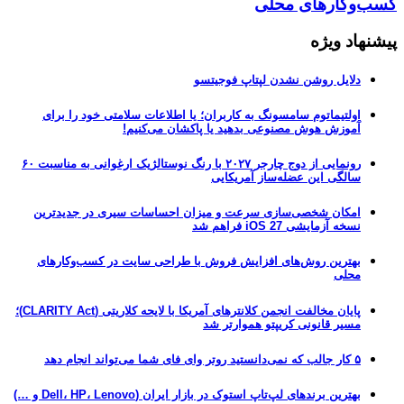
کسب‌وکارهای محلی
پیشنهاد ویژه
دلایل روشن نشدن لپتاپ فوجیتسو
اولتیماتوم سامسونگ به کاربران؛ یا اطلاعات سلامتی خود را برای
آموزش هوش مصنوعی بدهید یا پاکشان می‌کنیم!
رونمایی از دوج چارجر ۲۰۲۷ با رنگ نوستالژیک ارغوانی به مناسبت ۶۰
سالگی این عضله‌ساز آمریکایی
امکان شخصی‌سازی سرعت و میزان احساسات سیری در جدیدترین
نسخه آزمایشی iOS 27 فراهم شد
بهترین روش‌های افزایش فروش با طراحی سایت در کسب‌وکارهای
محلی
پایان مخالفت انجمن کلانترهای آمریکا با لایحه کلاریتی (CLARITY Act)؛
مسیر قانونی کریپتو هموارتر شد
۵ کار جالب که نمی‌دانستید روتر وای فای شما می‌تواند انجام دهد
بهترین برندهای لپ‌تاپ استوک در بازار ایران (Dell، HP، Lenovo و …)