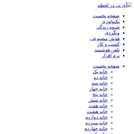
صفحه نخست
تکنولوژی
شیوه زندگی
وبگردی
هوش مصنوعی
کسب و کار
تلفن هوشمند
نرم افزار
صفحه نخست
خانه یک
خانه دو
خانه سه
خانه چهار
خانه پنج
خانه شش
خانه هفت
خانه هشت
خانه دوازده
خانه سیزده
خانه چهارده