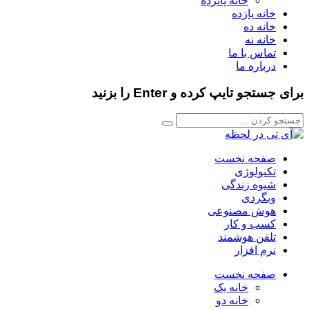
خانه پانزده
خانه یازده
خانه ده
خانه نه
تماس با ما
درباره ما
برای جستجو تایپ کرده و Enter را بزنید
صفحه نخست
تکنولوژی
شیوه زندگی
وبگردی
هوش مصنوعی
کسب و کار
تلفن هوشمند
نرم افزار
صفحه نخست
خانه یک
خانه دو