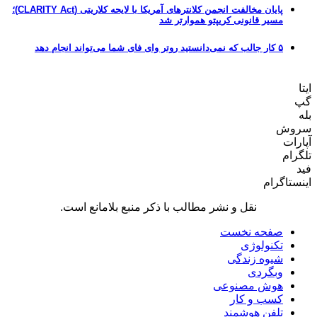
پایان مخالفت انجمن کلانترهای آمریکا با لایحه کلاریتی (CLARITY Act)؛
مسیر قانونی کریپتو هموارتر شد
۵ کار جالب که نمی‌دانستید روتر وای فای شما می‌تواند انجام دهد
ایتا
گپ
بله
سروش
آپارات
تلگرام
فید
اینستاگرام
نقل و نشر مطالب با ذکر منبع بلامانع است.
صفحه نخست
تکنولوژی
شیوه زندگی
وبگردی
هوش مصنوعی
کسب و کار
تلفن هوشمند