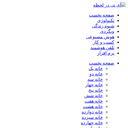
صفحه نخست
تکنولوژی
شیوه زندگی
وبگردی
هوش مصنوعی
کسب و کار
تلفن هوشمند
نرم افزار
صفحه نخست
خانه یک
خانه دو
خانه سه
خانه چهار
خانه پنج
خانه شش
خانه هفت
خانه هشت
خانه دوازده
خانه سیزده
خانه چهارده