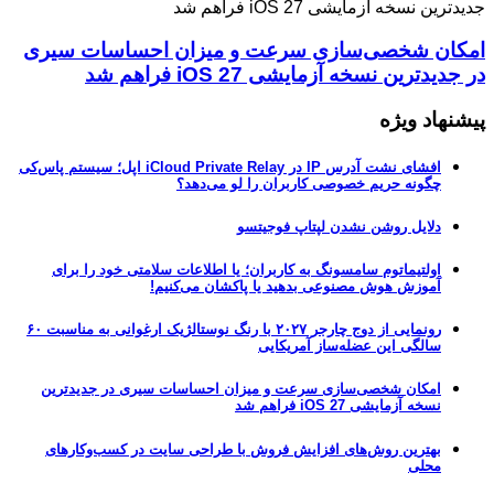
امکان شخصی‌سازی سرعت و میزان احساسات سیری
در جدیدترین نسخه آزمایشی iOS 27 فراهم شد
پیشنهاد ویژه
افشای نشت آدرس IP در iCloud Private Relay اپل؛ سیستم پاس‌کی
چگونه حریم خصوصی کاربران را لو می‌دهد؟
دلایل روشن نشدن لپتاپ فوجیتسو
اولتیماتوم سامسونگ به کاربران؛ یا اطلاعات سلامتی خود را برای
آموزش هوش مصنوعی بدهید یا پاکشان می‌کنیم!
رونمایی از دوج چارجر ۲۰۲۷ با رنگ نوستالژیک ارغوانی به مناسبت ۶۰
سالگی این عضله‌ساز آمریکایی
امکان شخصی‌سازی سرعت و میزان احساسات سیری در جدیدترین
نسخه آزمایشی iOS 27 فراهم شد
بهترین روش‌های افزایش فروش با طراحی سایت در کسب‌وکارهای
محلی