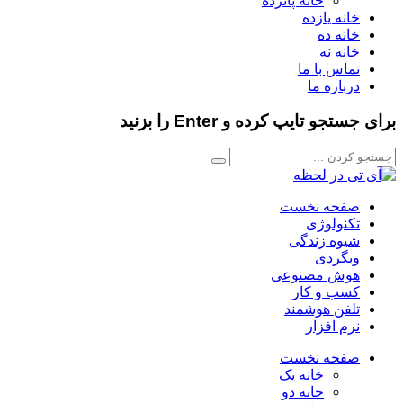
خانه پانزده
خانه یازده
خانه ده
خانه نه
تماس با ما
درباره ما
برای جستجو تایپ کرده و Enter را بزنید
صفحه نخست
تکنولوژی
شیوه زندگی
وبگردی
هوش مصنوعی
کسب و کار
تلفن هوشمند
نرم افزار
صفحه نخست
خانه یک
خانه دو