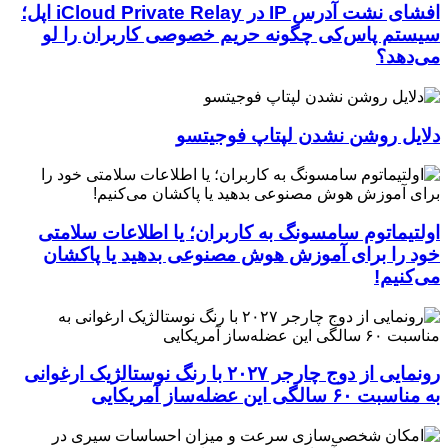
افشای نشت آدرس IP در iCloud Private Relay اپل؛
سیستم پاس‌کی چگونه حریم خصوصی کاربران را لو
می‌دهد؟
دلایل روشن نشدن لپتاپ فوجیتسو
اولتیماتوم سامسونگ به کاربران؛ یا اطلاعات سلامتی
خود را برای آموزش هوش مصنوعی بدهید یا پاکشان
می‌کنیم!
رونمایی از دوج چارجر ۲۰۲۷ با رنگ نوستالژیک ارغوانی
به مناسبت ۶۰ سالگی این عضله‌ساز آمریکایی