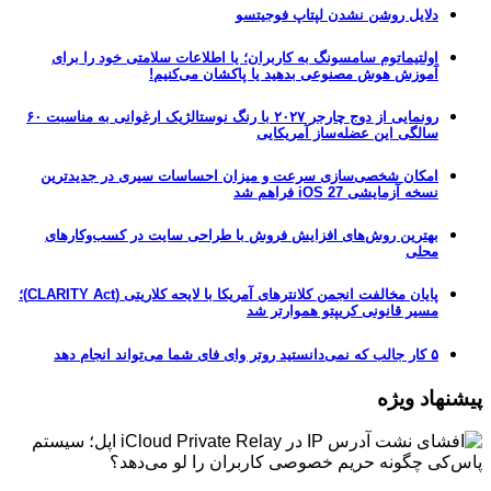
دلایل روشن نشدن لپتاپ فوجیتسو
اولتیماتوم سامسونگ به کاربران؛ یا اطلاعات سلامتی خود را برای
آموزش هوش مصنوعی بدهید یا پاکشان می‌کنیم!
رونمایی از دوج چارجر ۲۰۲۷ با رنگ نوستالژیک ارغوانی به مناسبت ۶۰
سالگی این عضله‌ساز آمریکایی
امکان شخصی‌سازی سرعت و میزان احساسات سیری در جدیدترین
نسخه آزمایشی iOS 27 فراهم شد
بهترین روش‌های افزایش فروش با طراحی سایت در کسب‌وکارهای
محلی
پایان مخالفت انجمن کلانترهای آمریکا با لایحه کلاریتی (CLARITY Act)؛
مسیر قانونی کریپتو هموارتر شد
۵ کار جالب که نمی‌دانستید روتر وای فای شما می‌تواند انجام دهد
پیشنهاد ویژه