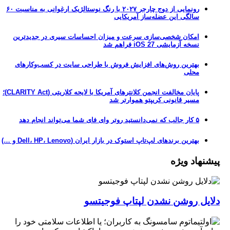
رونمایی از دوج چارجر ۲۰۲۷ با رنگ نوستالژیک ارغوانی به مناسبت ۶۰
سالگی این عضله‌ساز آمریکایی
امکان شخصی‌سازی سرعت و میزان احساسات سیری در جدیدترین
نسخه آزمایشی iOS 27 فراهم شد
بهترین روش‌های افزایش فروش با طراحی سایت در کسب‌وکارهای
محلی
پایان مخالفت انجمن کلانترهای آمریکا با لایحه کلاریتی (CLARITY Act)؛
مسیر قانونی کریپتو هموارتر شد
۵ کار جالب که نمی‌دانستید روتر وای فای شما می‌تواند انجام دهد
بهترین برندهای لپ‌تاپ استوک در بازار ایران (Dell، HP، Lenovo و …)
پیشنهاد ویژه
دلایل روشن نشدن لپتاپ فوجیتسو