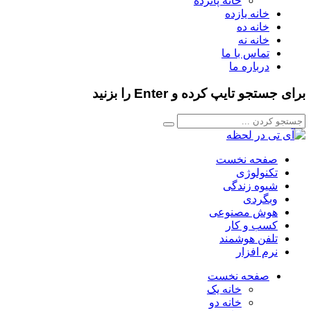
خانه پانزده
خانه یازده
خانه ده
خانه نه
تماس با ما
درباره ما
ای جستجو تایپ کرده و Enter را بزنید
صفحه نخست
تکنولوژی
شیوه زندگی
وبگردی
هوش مصنوعی
کسب و کار
تلفن هوشمند
نرم افزار
صفحه نخست
خانه یک
خانه دو