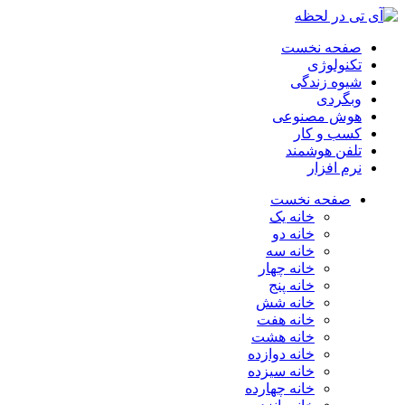
صفحه نخست
تکنولوژی
شیوه زندگی
وبگردی
هوش مصنوعی
کسب و کار
تلفن هوشمند
نرم افزار
صفحه نخست
خانه یک
خانه دو
خانه سه
خانه چهار
خانه پنج
خانه شش
خانه هفت
خانه هشت
خانه دوازده
خانه سیزده
خانه چهارده