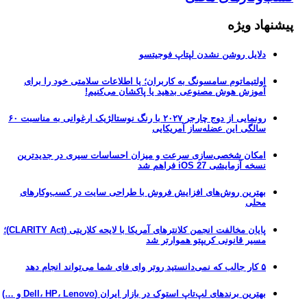
پیشنهاد ویژه
دلایل روشن نشدن لپتاپ فوجیتسو
اولتیماتوم سامسونگ به کاربران؛ یا اطلاعات سلامتی خود را برای
آموزش هوش مصنوعی بدهید یا پاکشان می‌کنیم!
رونمایی از دوج چارجر ۲۰۲۷ با رنگ نوستالژیک ارغوانی به مناسبت ۶۰
سالگی این عضله‌ساز آمریکایی
امکان شخصی‌سازی سرعت و میزان احساسات سیری در جدیدترین
نسخه آزمایشی iOS 27 فراهم شد
بهترین روش‌های افزایش فروش با طراحی سایت در کسب‌وکارهای
محلی
پایان مخالفت انجمن کلانترهای آمریکا با لایحه کلاریتی (CLARITY Act)؛
مسیر قانونی کریپتو هموارتر شد
۵ کار جالب که نمی‌دانستید روتر وای فای شما می‌تواند انجام دهد
بهترین برندهای لپ‌تاپ استوک در بازار ایران (Dell، HP، Lenovo و …)