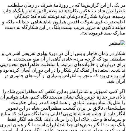
در یکی از این گزارش‌ها که در روزنامۀ شرف در زمان سلطنت
ناصرالدین شاه ب عکس تکان‌دهندۀ مظفرالدین‌شاه و پلنگ!ه چاپ
رسیده، دربارۀ شکارگاه دوشان تپه نوشته شده که: «بندگان
اعلیحضرت قوی شوکت اقدس همایون شاهنشاهی خلدالله ملکه و
دولته تاکنون به مرور قریب بیست پلنگ در این شکارگاه به دست
مبارک صید فرموده‌اند».
شکار در زمان قاجار و پس از آن در دورۀ پهلوی تفریحی اشرافی و
سلطنتی بود که گرچه مردم عادی گاهی از آن منع می‌شدند، اما
برای درباریان و خانواده‌های مرتبط با سلطنت ظاهرا هیچ محدودیتی
نداشت. استفاده از تفنگ کار شکار را در این دوران آسان کرده بود و
این روندی بود که منجر به انقراض بسیاری از گونه‌های جانوری در
ایران شد.
اگر کمی عمیق‌تر و شاعرانه‌تر به این عکس که مظفرالدین شاه را
بالای سر جنازۀ خونین پلنگ نشان می‌دهد نگاه کنیم، شاید بتوانیم آن
را مثل یک نماد ببینیم؛ نمادی از همۀ آنچه که در زمان حکومت
سلسله‌های نالایق بر ایران گذشت.مظفرالدین شاه در این تصویر
انگار دارد از چشم همۀ شاهان بی‌کفایتی به ما نگاه می‌کند که منابع
و سرمایه‌ها و حتی خاک ایران را بر باد دادند. پلنگ هم انگار فقط
پلنگ نیست؛ انگار بخش‌های جدا شدۀ ایران است، انگار همان امیری
است که در حمام فین در خون خودش غلتید، انگار خود ایران است