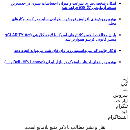
امکان شخصی‌سازی سرعت و میزان احساسات سیری در جدیدترین
نسخه آزمایشی iOS 27 فراهم شد
بهترین روش‌های افزایش فروش با طراحی سایت در کسب‌وکارهای
محلی
پایان مخالفت انجمن کلانترهای آمریکا با لایحه کلاریتی (CLARITY Act)؛
مسیر قانونی کریپتو هموارتر شد
۵ کار جالب که نمی‌دانستید روتر وای فای شما می‌تواند انجام دهد
بهترین برندهای لپ‌تاپ استوک در بازار ایران (Dell، HP، Lenovo و …)
ایتا
گپ
بله
سروش
آپارات
تلگرام
فید
اینستاگرام
نقل و نشر مطالب با ذکر منبع بلامانع است.