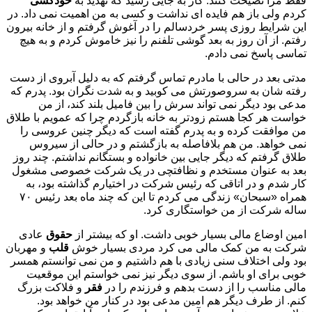
فقط مرا نصیحت کنند. کار به جایی رسید که تهدید به
خودکشی
کردم ولی باز هم فایده ای نداشت و کسی به من اهمیت نمی داد. در
این شرایط روزی پسر خردسالم را در آغوش گرفتم و از خانه بیرون
رفتم. از آن روز به بعد گوشی تلفنم را نیز خاموش کردم و به هیچ
تماسی پاسخ نمی دادم.
مدتی بعد در حالی با مادرم تماس گرفتم که به دلیل آبروی از دست
رفته شان به سروصورتش می کوبید و به شدت نگران بود. پدرم که
مدعی بود دیگر نمی تواند سرش را بین فامیل بلند کند، از من
خواست هر کجا هستم زودتر به خانه بازگردم چرا که عمویم با طلاق
من موافقت کرده و به پدرم گفته است که دیگر چنین عروسی را
نمی خواهد. من هم بلافاصله به بازگشتم و در حالی از سیروس
طلاق گرفتم که دیگر جایی بین خانواده و بستگانم نداشتم. چند روز
بعد به عنوان مستخدم و نظافتچی در یک شرکت خصوصی مشغول
کار شدم و در اتاقی که رئیس شرکت در اختیارم گذاشته بود، به
همراه «سبحان» زندگی می کردم تا این که چند ماه بعد رئیس ۷۰
ساله شرکت از من خواستگاری کرد.
امین اوضاع مالی بسیار خوبی داشت. او که بیشتر از
حقوق
عادی
شرکت به من کمک مالی می کرد مردی بسیار خوش
قلب
و مهربان
بود ولی اختلاف سنی زیادی با هم داشتیم و من نمی توانستم همسر
خوبی برای او باشم. از سوی دیگر نیز نمی خواستم این موقعیت
مالی مناسب را از دست بدهم و فرزندم را در
فقر
و فلاکت بزرگ
کنم. از طرف دیگر هم امین مدعی بود در کنار من خواهد بود.