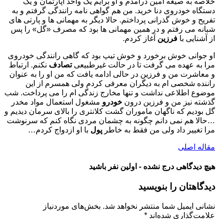
خلاصه به صیغه امین درآمدم و او برایم یک واحد آپارتمان و یک
دستگاه خودروی دنا خرید. من هم گواهی نامه رانندگی گرفتم و به
تفریح و خوش گذرانی پرداختم. حالا دیگر به مهمانی ها و پارتی های
شبانه می رفتم و در همین مهمانی ها بود که مصرف «گل» را پس
از آشنایی با
فرزین
آغاز کردم.
او جوانی خوش برخورد و خوش تیپ بود که گاهی رانندگی خودروی
مرا به عهده می گرفت تا در حالت غیرطبیعی
تصادف
نکنم. ارتباط
و معاشرت من و فرزین در حالی ادامه یافت که من او را به عنوان
راننده شخصی ام به دیگران معرفی کردم ولی همسرم از این
موضوع اطلاعی نداشت و تنها مخارج زندگی ام را می پرداخت. شب
گذشته نیز من و فرزین درون
خودرو
مشغول استعمال مواد مخدر
گل بودیم که ناگهان ماموران گشت کلانتری را بالای سرمان دیدیم و
…حالا هم نمی دانم چگونه به چشمان مردی نگاه کنم که سرنوشت
مرا تغییر داد ولی من فقط به خاطر
پول
با او ازدواج کردم…
مقاله اصلی
هیچ دیدگاهی درج نشده - اولین نفر باشید
دیدگاهتان را بنویسید
نشانی ایمیل شما منتشر نخواهد شد.
بخش‌های موردنیاز
علامت‌گذاری شده‌اند
*