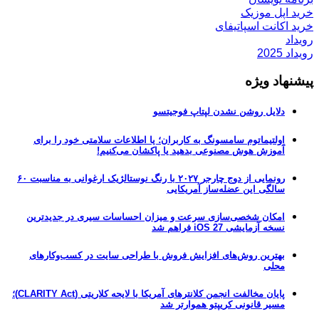
خرید اپل موزیک
خرید اکانت اسپاتیفای
رویداد
رویداد 2025
پیشنهاد ویژه
دلایل روشن نشدن لپتاپ فوجیتسو
اولتیماتوم سامسونگ به کاربران؛ یا اطلاعات سلامتی خود را برای
آموزش هوش مصنوعی بدهید یا پاکشان می‌کنیم!
رونمایی از دوج چارجر ۲۰۲۷ با رنگ نوستالژیک ارغوانی به مناسبت ۶۰
سالگی این عضله‌ساز آمریکایی
امکان شخصی‌سازی سرعت و میزان احساسات سیری در جدیدترین
نسخه آزمایشی iOS 27 فراهم شد
بهترین روش‌های افزایش فروش با طراحی سایت در کسب‌وکارهای
محلی
پایان مخالفت انجمن کلانترهای آمریکا با لایحه کلاریتی (CLARITY Act)؛
مسیر قانونی کریپتو هموارتر شد