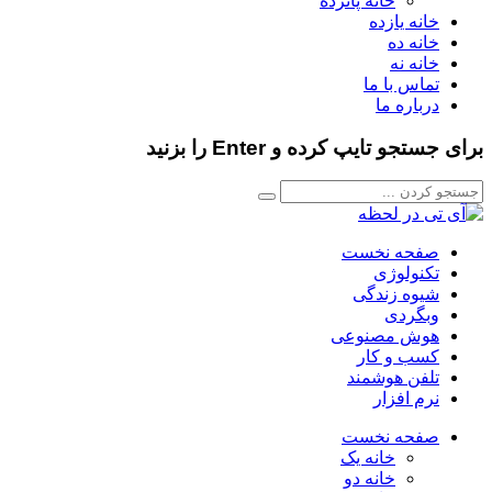
خانه پانزده
خانه یازده
خانه ده
خانه نه
تماس با ما
درباره ما
برای جستجو تایپ کرده و Enter را بزنید
صفحه نخست
تکنولوژی
شیوه زندگی
وبگردی
هوش مصنوعی
کسب و کار
تلفن هوشمند
نرم افزار
صفحه نخست
خانه یک
خانه دو