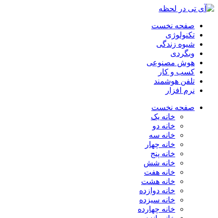
صفحه نخست
تکنولوژی
شیوه زندگی
وبگردی
هوش مصنوعی
کسب و کار
تلفن هوشمند
نرم افزار
صفحه نخست
خانه یک
خانه دو
خانه سه
خانه چهار
خانه پنج
خانه شش
خانه هفت
خانه هشت
خانه دوازده
خانه سیزده
خانه چهارده