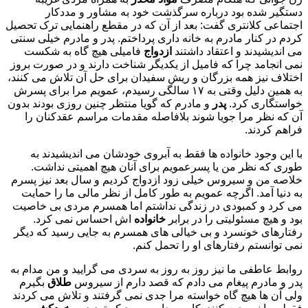
دستگیر شده بود درباره سرگذشت خود به مشاور و مددکار
اجتماعی کلانتری گفت: بعد از آن که در مقطع راهنمایی ترک تحصیل
کردم در کنار مادرم به خانه داری پرداختم. پدر و مادرم خیلی سنتی
می اندیشیدند و اعتقاد داشتند
ازدواج
فامیلی هیچ گاه به شکست
نمی انجامد چرا که فامیل از یکدیگر شناخت دارند و در صورت بروز
اختلاف نیز همه بزرگان و ریش سفیدان برای حل آن تلاش می کنند،
به همین دلیل وقتی به ۱۷ سالگی رسیدم، عمویم مرا برای پسرش
خواستگاری کرد.
پدر
و مادرم که گویا منتظر چنین روزی بودند بدون
آن که نظر مرا جویا شوند بلافاصله مقدمات مراسم عقدکنان را
فراهم کردند.
با این وجود خانواده ها فقط به آبروی خودشان می اندیشیدند به
طوری که نظر من یا پسرعمویم برای آنان هیچ اهمیتی نداشت.
خلاصه من و سیروس خیلی زود ازدواج کردیم و سال بعد نیز پسرم
به دنیا آمد. اگرچه عمویم به طور کامل از نظر مالی ما را حمایت
می کرد و کمبودی در زندگی نداشتم اما همسرم مردی بی خاصیت
بود و هیچ مسئولیتی را در برابر
خانواده
اش احساس نمی کرد.
رفتارهای خونسرد و بی خیالی های همسرم به جایی رسید که دیگر
نمی توانستم رفتارهای او را تحمل کنم.
روابط عاطفی ما نیز روز به روز به سردی می گرایید و من مدام به
پدر و مادرم پیغام می دادم که قصد دارم از سیروس
طلاق
بگیرم
ولی آن ها هیچ گاه خواسته مرا جدی نمی گرفتند و تلاش می کردند