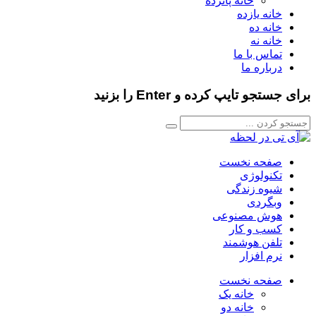
خانه پانزده
خانه یازده
خانه ده
خانه نه
تماس با ما
درباره ما
برای جستجو تایپ کرده و Enter را بزنید
صفحه نخست
تکنولوژی
شیوه زندگی
وبگردی
هوش مصنوعی
کسب و کار
تلفن هوشمند
نرم افزار
صفحه نخست
خانه یک
خانه دو