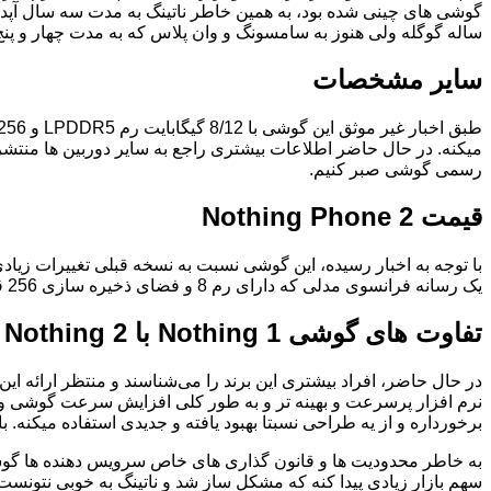
گوشی های چینی شده بود، به همین خاطر ناتینگ به مدت سه سال آپدیت 
ساله گوگله ولی هنوز به سامسونگ و وان پلاس که به مدت چهار و پنج
سایر مشخصات
میکنه. در حال حاضر اطلاعات بیشتری راجع به سایر دوربین ها منتش
رسمی گوشی صبر کنیم.
قیمت Nothing Phone 2
با توجه به اخبار رسیده، این گوشی نسبت به نسخه قبلی تغییرات زیاد
یک رسانه فرانسوی مدلی که دارای رم 8 و فضای ذخیره سازی 256 قیمتی حدود 729 یورو دارد. مدل دیگر که دارای رم 12 و فضای ذخیره سازی 512 است، 849 یورو قیمت گذاری شده.
تفاوت های گوشی 1 Nothing با Nothing 2
در حال حاضر، افراد بیشتری این برند را می‌شناسند و منتظر ارائه این
نرم افزار پرسرعت و بهینه تر و به طور کلی افزایش سرعت گوشی و 
برخورداره و از یه طراحی نسبتا بهبود یافته و جدیدی استفاده میکنه. ب