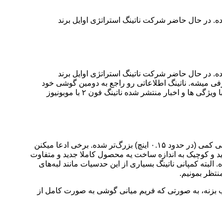
nothing و چند هندزفری بلوتوثی تولید و عرضه کرده. در حال حاضر شرکت ناتینگ استراتژی اوایل برند
nothing و چند هندزفری بلوتوثی تولید و عرضه کرده. در حال حاضر شرکت ناتینگ استراتژی اوایل برند
 با توجه به این استراتژی 11 جولای (20 تیر 1402) دومین گوشی ناتینگ معرفی میشه. ناتینگ اطلاعاتی رو راجع به دومین گوشی خود
منتشر کرده، اما علاوه بر این خبرهایی هم به طور غیر رسمی منتشر شده که در این مقاله با هم مروری بر این اخبار می کنیم. برای آشنایی با ویژگی ها و اخبار منتشر شده ناتینگ فون ۲ با موبونیوز
گوشی (Nothing Phone (2 از یه صفحه نمایش 6.7 اینچی با رزولوشن FHD+ و رفرش ریت 120 هرتز استفاده میکنه که نسبت به نسخه قبلی کمی (در حدود ۰.۱۵ اینچ) بزرگ‌تر شده. برخی ادعا میکنن
و تولید یه گوشی جدید و کوچیک به اندازه ساخت یه محصول کاملا جدید و متفاوت
ته کمپانی ناتینگ بسیاری از این حدسیات مانند لبه‌های
تظر بمونیم.
یب بزنه، به صورتی که فریم میانی گوشی به صورت کامل از