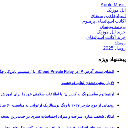
Apple Music
اپل موزیک
اسپاتیفای پریمیفای
اکانت اسپاتیفای پرمیوم
برنامه نویسان
خرید اپل موزیک
خرید اکانت اسپاتیفای
رویداد
رویداد 2025
پیشنهاد ویژه
افشای نشت آدرس IP در iCloud Private Relay اپل؛ سیستم پاس‌کی چگونه حریم خصوصی کاربران را لو می‌دهد؟
دلایل روشن نشدن لپتاپ فوجیتسو
اولتیماتوم سامسونگ به کاربران؛ یا اطلاعات سلامتی خود را برای آموزش
رونمایی از دوج چارجر ۲۰۲۷ با رنگ نوستالژیک ارغوانی به مناسبت ۶۰ سالگی این عضله‌ساز آمریکایی
امکان شخصی‌سازی سرعت و میزان احساسات سیری در جدیدترین نسخه آزمایشی iOS 27
بهترین روش‌های افزایش فروش با طراحی سایت در کسب‌وکارهای محلی