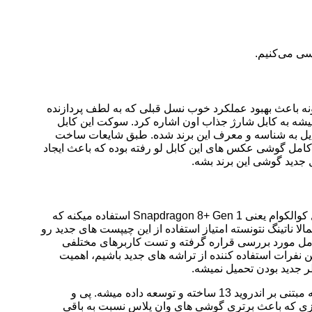
رسی می‌کنیم.
دود ۲۰۰ میلی آمپر ساعت افزایش پیدا کرده که میتونه باعث بهبود عملکرد خوب نسل قبلی که به لطف پردازنده
ف و بهینه سازی های نرم افزاری شارژدهی و زمان استندبای بسیار خوبی داشت. از دیگر موارد تغییر پیدا کرده در گوشی ناتینگ ۲ میشه به کابل شارژ جذاب اون اشاره کرد. سوکت این کابل
دیل به شناسه و معرف این برند شده. طبق شایعات ساخت
 کامل گوشی عکس های این کابل لو رفته بوده که باعث ایجاد
ل جدید گوشی این برند بشه.
Nothing Phone 1 از نسخه سفارشی‌سازی‌ شده اسنپدراگون 778G پشتیبانی می‌کند، اما گوشی جدید ناتینگ (2) از تراشه پرچمدار سال قبل کوالکوام یعنی Snapdragon 8+ Gen 1 استفاده میکنه که
نکه این تراشه کمی قدیمی شده و تراشه های اسنپدراگون ۷ نسل ۲ عرضه شدن اما احتمالا ناتینگ نتونسته امتیاز استفاده از این چیپست های جدید رو
از زمان معرفی خود یعنی یک سال پیش به طور کامل مورد بررسی قراره گرفته و تست کاربرهای مختلفی
 نفرات استفاده کننده از تراشه های جدید باشیم، اهمیت
طر جدید بودن تحمیل نمیشه.
ناتینگ با راه اندازی بخش نرم افزاری رابط کاربری مخصوص خودش رو تولید میکنه و در حال حاظر ورژن دو Nothing OS در حال ساخته که مبتنی بر اندروید 13 ساخته و توسعه داده میشه. پی و
چیزی که باعث برتری گوشی های وان پلاس نسبت به باقی