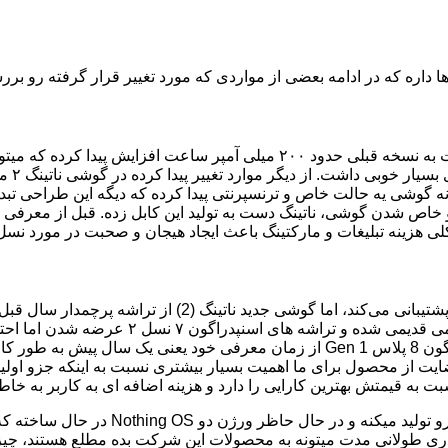
ها داره که در ادامه بعضی از مواردی که مورد تغییر قرار گرفته رو بر
ظرفیت باتری گوشی ناتینگ دو 4700 میلی‌آمپر ساعت است که نسبت به نسخه قبلی ح
کم مصر
گوشی یه حالت خاص و ترنسپرنتی پیدا کرده که دیگه این طراحی تب
ت و خاص شدن گوشی، ناتینگ دست به تولید این کابل زده. قبل از معرفی
ه کلی هزینه تبلیغات و مارکتینگ باعث ایجاد هیجان و صحبت در مورد نس
باعث افزایش قدرت پردازشی این گوشی میشه. با ای
کسب کنه، اما Pei (مدیر کمپانی ناتینگ) در این مورد گفته که اسنپدراگون 8 پلاس Gen 1 
رضایت از محصول برای ما اهمیت بسیار بیشتری نسبت به اینکه جزو اولین
سبت به قیمتش بهترین کارایی را دارد و هزینه اضافه ای به کاربر به خا
 افزاری طولانی مدت میتونه به محصولات این شرکت بده مطلع هستند، 