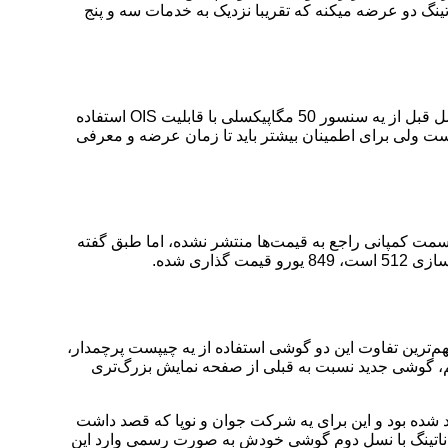
ینگ دو عرضه میکنه که تقریبا نزدیک به خدمات سه و پنج
طبق اخبار غیر موثق این گوشی با 8/12 گیگابایت رم LPDDR5 و 128/256 گیگابایت حافظه UFS 3.1 عرضه می‌شود. دوربین اصلی مثل نسل قبل از یه سنسور 50 مگاپیکسلی با قابلیت OIS استفاده
ست ولی برای اطمینان بیشتر باید تا زمان عرضه و معرفی
 سمت کمپانی راجع به قیمت‌ها منتشر نشده، اما طبق گفته
مهم‌ترین تفاوت این دو گوشی استفاده از یه چیپست پرچمدار،
م، گوشی جدید نسبت به قبلی از صفحه نمایش بزرگ‌تری
مریکا به طور غیر رسمی و محدود موجود شده بود و این برای یه شرکت جوان و نوپا که قصد داشت
این بازار بزرگ جا بندازه. اما امسال ناتینگ با نسل دوم گوشی خودش به صورت رسمی وارد این