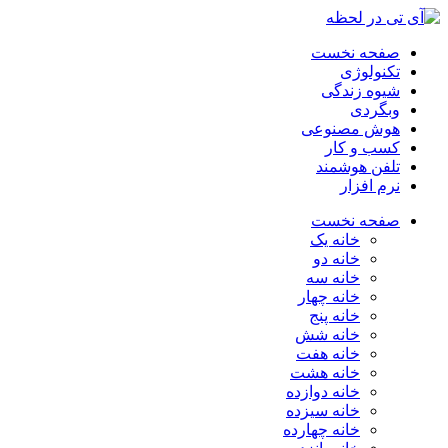
صفحه نخست
تکنولوژی
شیوه زندگی
وبگردی
هوش مصنوعی
کسب و کار
تلفن هوشمند
نرم افزار
صفحه نخست
خانه یک
خانه دو
خانه سه
خانه چهار
خانه پنج
خانه شش
خانه هفت
خانه هشت
خانه دوازده
خانه سیزده
خانه چهارده