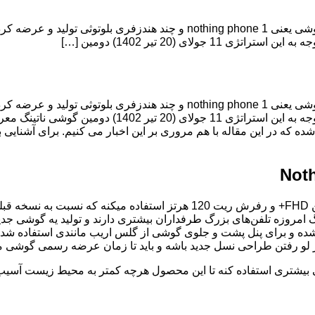
شرکت Nothing اواخر ژانویه 2021 تاسیس شد و تاکنون یک نسخه گوشی یعنی  phone 1
شرکت Nothing اواخر ژانویه 2021 تاسیس شد و تاکنون یک نسخه گوشی یعنی  phone 1
OnePlus رو در پیش گرفته و قراره سالی یک گوشی عرضه کنه.
ی بزرگه اما طبق گفته Pei صاحب برند ناتینگ امروزه تلفن‌های بزرگ طرفداران بیشتری دارند 
و برای پنل پشت و جلوی گوشی از گلس اریب مانندی استفاده شده. الب
ز لو رفتن طراحی نسل جدید باشه و باید تا زمان عرضه رسمی گوشی من
افتی بیشتری استفاده کنه تا این محصول هرچه کمتر به محیط زیست آس