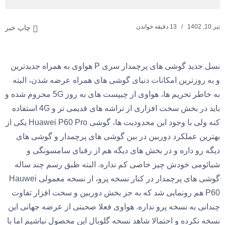
تیر 10, 1402
13 دقیقه خواندن
چاپ خبر
نسل جدید گوشی های پرچمدار سری P هواوی به همراه جدیدترین
و به روزترین امکانات دنیای گوشی های همراه عرضه شدن، البته
به خاطر تحریم ها، هواوی از چیپست های به روز 5G محروم شده و
باید در بخش سخت افزاری از تراشه های قدیمی تر و 4G استفاده
کنه ولی با وجود این محدودیت ها، گوشی Huawei P60 Pro یکی از
بهترین عملکرد دوربین در بین گوشی های پرچمدار و گوشی های
دیگه رو داره و در بخش های دیگه هم از رقبای سامسونگی و
شیائومی خودش چیز خاصی کم نداره. البته طبق رسم چند ساله
گوشی های پرچمدار در کنار نسخه پرو، از نسخه معمولی Hauwei
P60 هم رونمایی شد که به جز بخش دوربین و سخت افزار تفاوت
چندانی به نسخه پرو نداره. هواوی فعلا صحبتی از عرضه جهانی این
نسخه نکرده و احتمالا شاهد نسخه گلوبال این محصول نباشیم اما با