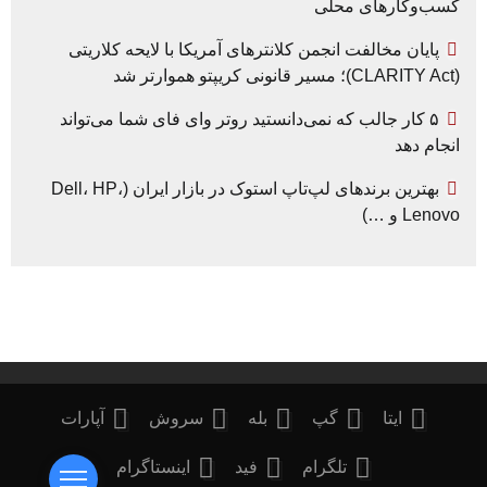
کسب‌وکارهای محلی
پایان مخالفت انجمن کلانترهای آمریکا با لایحه کلاریتی
(CLARITY Act)؛ مسیر قانونی کریپتو هموارتر شد
۵ کار جالب که نمی‌دانستید روتر وای فای شما می‌تواند
انجام دهد
بهترین برندهای لپ‌تاپ استوک در بازار ایران (Dell، HP،
Lenovo و …)
ایتا
گپ
بله
سروش
آپارات
تلگرام
فید
اینستاگرام