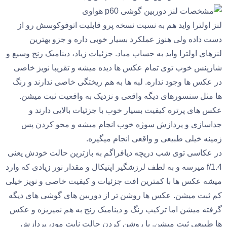
لنز اولترا واید هم به نسبت نسخه پرو قابلیت اتوفوکوسش رو از
دست داده ولی هنوز عملکرد بسیار خوبی داره و جزو بهترین
لنزهای اولترا واید به حساب میاد. جزئیات زیاد، دینامیک رنج وسیع و
شارپنس خوب توی تمام عکس ها دیده میشه و تقریبا نویز خاصی
در عکس ها وجود نداره. لبه ها به هم ریختگی خاصی ندارند و رنگ
ها مثل سنسورهای دیگه واقعی و نزدیک به واقعیت ثبت میشن.
عکس های پرتره کیفیت بسیار خوب با جزئیات بالایی دارند و
جداسازی و پردازش سوژه خوب انجام میشه و محو کردن پس
زمینه خیلی طبیعی و واقعی انجام میگیره.
در عکاسی توی شب دریچه دیافراگم به بازترین حالت خودش یعنی
f/1.4 میرسه و به لطف لرزشگیر اپتیکال و مقدار نور زیادی که وارد
میشه عکس ها با کمترین افت جزئیات و کیفیت خاصی و نویز خیلی
کم ثبت میشن. عکس ها روشن تر از دوربین های گوشی های دیگه
گرفته میشن اما ترکیب رنگ و دینامیک رنج به هم نمیریزه و عکس
ها طبیعی ثبت میشن. با روشن کردن حالت نایت مود، پردازش