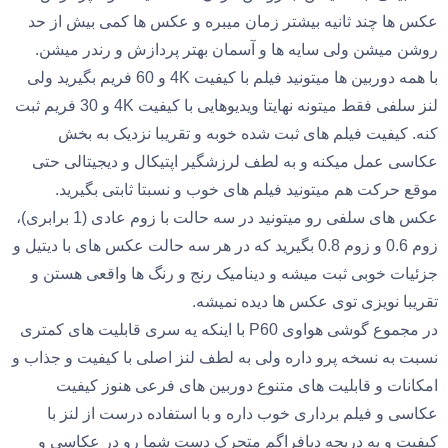
عکس ها چند ثانیه بیشتر زمان میبره و عکس ها کمی بیش از حد
روشن میشن ولی سایه ها و آسمان بهتر پردازش و رندر میشن.
با همه دوربین ها میتونید فیلم با کیفیت 4K و 60 فریم بگیرید ولی
لنز سلفی فقط میتونه نهایتا ویدیوهایی با کیفیت 4K و 30 فریم ثبت
کنه. کیفیت فیلم های ثبت شده خوبه و تقریبا نزدیک به بخش
عکاسی عمل میکنه و به لطف لرزشگیر اپتیکال و دیجیتالی حتی
موقع حرکت هم میتونید فیلم های خوب و نسبتا ثابتی بگیرید.
عکس های سلفی رو میتونید در سه حالت با زوم عادی (1 برابری)،
زوم 0.6 و زوم 0.8 بگیرید که در هر سه حالت عکس های با دیتیل و
جزئیات خوبی ثبت میشه و دینامیک رنج و رنگ ها واقعی هستن و
تقریبا نویزی توی عکس ها دیده نمیشه.
در مجموع گوشی هواوی P60 با اینکه یه سری قابلیت های کمتری
نسبت به نسخه پرو داره ولی به لطف لنز اصلی با کیفیت و جذاب و
امکانات و قابلیت های متنوع دوربین های فرعی هنوز کیفیت
عکاسی و فیلم برداری خوب داره و با استفاده درست از لنز با
کیفیت و یه دریچه دیافراگم متحرک دست شما رو در عکاسی و