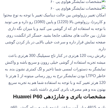
امکان تغییر رزولوشن بین حالت دینامیک تغییر با توجه به نوع محتوا
و کاربرد)، رزولوشن بالا (1220) و پایین (1080) رو داره و می تونید
با توجه به استفاده ای که از گوشی می کنید و یا میزان نگه داری
شارژ، بین حالت های مختلف جابجا بشید. حسگر اثر انگشت روی
صفحه نمایش قرار داره و سرعت خیلی بالایی در باز کردن گوشی
داره.
رفرش ریت 120 هرتزی در کنار تاچ سمپلینگ 300 هرتزی باعث
میشه تجربه استفاده از گوشی خیلی روون و سریع باشه و واکنش
نمایشگر به دستورات لمسی شما تاخیر و لگ کمتری نشون بده. به
خاطر LTPO بودن نمایشگر نرخ به روز رسانی میتونه از 1 هرتز تا
120 هرتز تغییر کنه و با توجه به استفاده شما هم یه تجربه سریع
بهتون بده و هم مصرف باتری کمتری داشته باشه.
مشخصات باتری و شارژدهی Huawei P60
باتری 4815 میلی آمپر ساعتی لیتیوم پلیمری برای گوشی p60