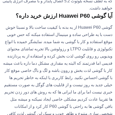
که به لطف نسخه بلوتوث 5.2 اتصال پایدار و با مصرف انرژی پایینی
خواهید داشت.
آیا گوشی Huawei P60 ارزش خرید داره؟
گوشی Huawei P60 از یه بدنه با کیفیت ساخت بالا و نسبتا خوش
دست با یه طراحی ساده و مینیمال استفاده میکنه که حس خوبی
موقع استفاده و کار با گوشی به شما میده. نمایشگر خمیده با انواع
تکنولوژی و قابلیت LTPO و رزولوشن بالا تجربه تماشای محتوای
ویدیویی رو روی گوشی لذت بخش کرده و استفاده از یه پردازنده
قدیمی اما قدرتمند که البته یه مقداری مشکل دما داره باعث میشه
کار با گوشی لذت بخش و روون باشه و لگ و باگ خاصی موقع کار
با گوشی احساس نکنید. رابط کاربری با اینکه به خاطر تحریم ها
خیلی جدید به روز نیست و از قابلیت های گوگل به صورت مستقیم
خبری نیست اما برای ما ایرانی ها که به روش های دور زدن تحریم
ها تقریبا عادت کردیم مشکلی خاصی ایجاد نمیکنه و میشه مثل
باقی گوشی ها به راحتی با گوشی P60 کار کرد و از امکانات
شخصی سازی متنوع و ظاهر خوب و سبک این گوشی لذت کافی