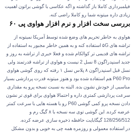
فیلمبرداری کاملا باز گذاشته و اگه عکاسی با گوشی براتون اهمیت
زیادی داره میتونه شما رو کاملا راضی کنه.
بررسی سخت افزار و نرم افزار هواوی پی ۶۰
هواوی به خاطر تحریم های وضع شده توسط آمریکا نمیتونه از
تراشه های ۵G استفاده کنه و به همین خاطر مجبور به استفاده از
تراشه های قدیمی تر کوالکام شده و فعلا خبری از تراشه به روز و
جدید اسنپدراگون 8 نسل 2 نیست و هواوی از تراشه قدرتمند ولی
نسل قبل اسنپدراگون ۸ پلاس نسل ۱ رفته که روی گوشی هواوی
P60 Pro هم استفاده شده بود و هنوز میتونه قدرت پردازشی بسیار
مناسبی از خودش نشون بده. البته به نسبت نسخه پرو یه مقداری
سرعت پردازشی کمتری داره و احتمالا هواوی برای قوی تر نشون
دادن نسخه پرو کمی گوشی P60 رو با هسته هایی با سرعت کمتر
عرضه کرده. این گوشی توی سه نسخه با ۸ گیگ رم و
128/256/512 گیگابایت حافظه ذخیره سازی عرضه کرده.
در استفاده معمولی و روزمره همه چی به خوبی و بدون مشکل