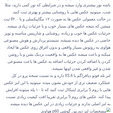
باشه نور بیشتری وارد میشه و در شرایطی که نور کمی دارید، مثلا
شب، میتونید عکس هایی با روشنایی بیشتر و بهتری ثبت کنید.
در حالت معمولی عکس ها به صورت ۱۲ مگاپیکسلی و با f/۲.۰ ثبت
میشن که نتیجه عکس های بسیار خوب و با جزئیات زیادی میشه.
جزئیات عکس ها خوب و زیاده، روشنایی و شارپنس مناسبه و نویز
خاصی در عکس ها دیده نمیشه. سیستم پردازش و هوش مصنوعی
هواوی یه روتوش بسیار واقعی و بدون اغراق روی عکس ها ایجاد
میکنه و باعث میشه عکس ها به واقعیت نزدیک بشن و با روشن
کردن یا اضافه کردن جزئیات اضافه به عکس ها باعث مصنوعی
شدن و غیر واقعی شدن اونها نمیشه.
لنز تله فوتو دیافراگم با f/3.4 داره و به نسبت نسخه پرو در کل
عملکرد ضعیف تری از خودش نشون میده. میتونید با این لنز عکس
هایی با زوم 5 برابری اپتیکال ثبت کنید که تا ۱۰ پله میتونه افزایش
پیدا کنه. عکس های زوم 5 برابری تقریبا افت کیفیت زیادی نسبت
به لنز اصلی ندارند و جزئیات زیادی در این عکس ها دیده میشه.