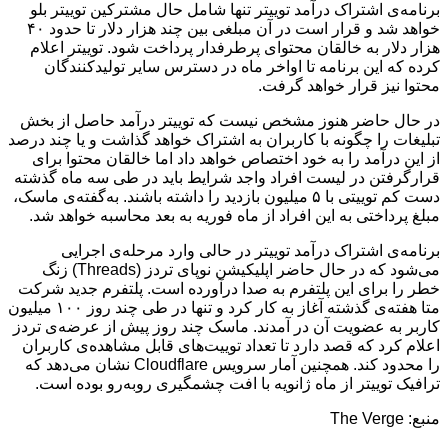
برنامه‌ی اشتراک درآمد توییتر تنها شامل حال مشترکین توییتر بلو
خواهد شد و قرار است در آن مبلغی بین چند هزار دلار تا حدود ۴۰
هزار دلار به خالقان محتوای پرطرفدار پرداخت شود. توییتر اعلام
کرده که این برنامه تا اواخر ماه در دسترس سایر تولیدکنندگان
محتوا نیز قرار خواهد گرفت.
در حال حاضر هنوز مشخص نیست که توییتر درآمد حاصل از بخش
تبلیغات را چگونه با کاربران به اشتراک خواهد گذاشت و یا چند درصد
از این درآمد را به خود اختصاص خواهد داد اما خالقان محتوا برای
قرارگرفتن در لیست افراد واجد شرایط باید در طی سه ماه گذشته
دست کم توییتی با ۵ میلیون بازدید را داشته باشند. به‌گفته‌ی ماسک،
مبلغ پرداختی به این افراد از ماه فوریه به بعد محاسبه خواهد شد.
برنامه‌ی اشتراک درآمد توییتر در حالی وارد مرحله‌ی اجرایی
می‌شود که در حال حاضر اپلیکیشن نوپای تردز (Threads) زنگ
خطر را برای این پلتفرم به صدا درآورده است. پلتفرم جدید شرکت
متا هفته‌ی گذشته آغاز به کار کرد و تنها در طی چند روز ۱۰۰ میلیون
کاربر به عضویت آن در آمدند. ماسک چند روز پیش از عرضه‌ی تردز
اعلام کرد که قصد دارد تا تعداد توییت‌های قابل مشاهده‌ی کاربران
را محدود کند. همچنین آمار سرویس Cloudflare نشان می‌دهد که
ترافیک توییتر از ماه ژانویه با افت چشمگیری روبه‌رو بوده است.
منبع: The Verge