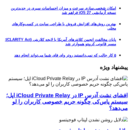
امکان شخصی‌سازی سرعت و میزان احساسات سیری در جدیدترین
نسخه آزمایشی iOS 27 فراهم شد
بهترین روش‌های افزایش فروش با طراحی سایت در کسب‌وکارهای
محلی
پایان مخالفت انجمن کلانترهای آمریکا با لایحه کلاریتی (CLARITY Act)؛
مسیر قانونی کریپتو هموارتر شد
۵ کار جالب که نمی‌دانستید روتر وای فای شما می‌تواند انجام دهد
پیشنهاد ویژه
افشای نشت آدرس IP در iCloud Private Relay اپل؛
سیستم پاس‌کی چگونه حریم خصوصی کاربران را لو
می‌دهد؟