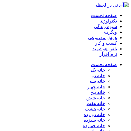
صفحه نخست
تکنولوژی
شیوه زندگی
وبگردی
هوش مصنوعی
کسب و کار
تلفن هوشمند
نرم افزار
صفحه نخست
خانه یک
خانه دو
خانه سه
خانه چهار
خانه پنج
خانه شش
خانه هفت
خانه هشت
خانه دوازده
خانه سیزده
خانه چهارده