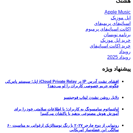
هشتگ
Apple Music
اپل موزیک
اسپاتیفای پریمیفای
اکانت اسپاتیفای پرمیوم
برنامه نویسان
خرید اپل موزیک
خرید اکانت اسپاتیفای
رویداد
رویداد 2025
پیشنهاد ویژه
افشای نشت آدرس IP در iCloud Private Relay اپل؛ سیستم پاس‌کی
چگونه حریم خصوصی کاربران را لو می‌دهد؟
دلایل روشن نشدن لپتاپ فوجیتسو
اولتیماتوم سامسونگ به کاربران؛ یا اطلاعات سلامتی خود را برای
آموزش هوش مصنوعی بدهید یا پاکشان می‌کنیم!
رونمایی از دوج چارجر ۲۰۲۷ با رنگ نوستالژیک ارغوانی به مناسبت ۶۰
سالگی این عضله‌ساز آمریکایی