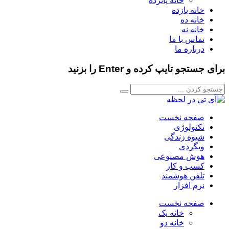
خانه پانزده
خانه یازده
خانه ده
خانه نه
تماس با ما
درباره ما
برای جستجو تایپ کرده و Enter را بزنید
صفحه نخست
تکنولوژی
شیوه زندگی
وبگردی
هوش مصنوعی
کسب و کار
تلفن هوشمند
نرم افزار
صفحه نخست
خانه یک
خانه دو