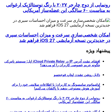
رونمایی از دوج چارجر ۲۰۲۷ با رنگ نوستالژیک ارغوانی
لگی این عضله‌ساز آمریکایی
ن شخصی‌سازی سرعت و میزان احساسات سیری
دترین نسخه آزمایشی iOS 27 فراهم شد
هاد ویژه
افشای نشت آدرس IP در iCloud Private Relay اپل؛ سیستم پاس‌کی
چگونه حریم خصوصی کاربران را لو می‌دهد؟
دلایل روشن نشدن لپتاپ فوجیتسو
اولتیماتوم سامسونگ به کاربران؛ یا اطلاعات سلامتی خود را برای
آموزش هوش مصنوعی بدهید یا پاکشان می‌کنیم!
رونمایی از دوج چارجر ۲۰۲۷ با رنگ نوستالژیک ارغوانی به مناسبت ۶۰
سالگی این عضله‌ساز آمریکایی
امکان شخصی‌سازی سرعت و میزان احساسات سیری در جدیدترین