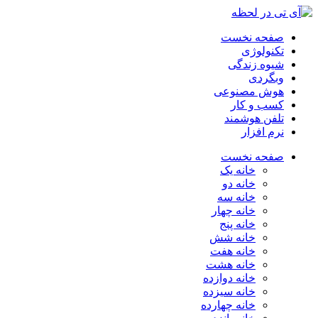
صفحه نخست
تکنولوژی
شیوه زندگی
وبگردی
هوش مصنوعی
کسب و کار
تلفن هوشمند
نرم افزار
صفحه نخست
خانه یک
خانه دو
خانه سه
خانه چهار
خانه پنج
خانه شش
خانه هفت
خانه هشت
خانه دوازده
خانه سیزده
خانه چهارده