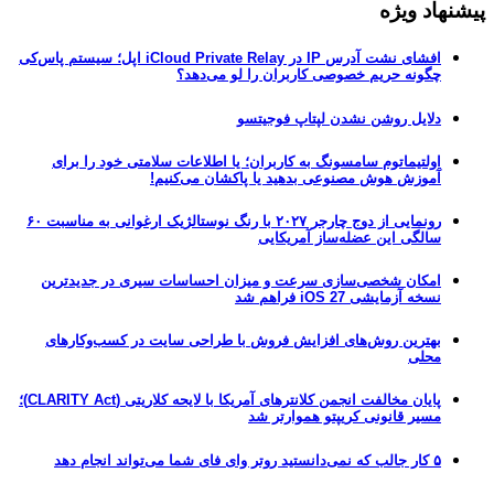
هاد ویژه
افشای نشت آدرس IP در iCloud Private Relay اپل؛ سیستم پاس‌کی
چگونه حریم خصوصی کاربران را لو می‌دهد؟
دلایل روشن نشدن لپتاپ فوجیتسو
اولتیماتوم سامسونگ به کاربران؛ یا اطلاعات سلامتی خود را برای
آموزش هوش مصنوعی بدهید یا پاکشان می‌کنیم!
رونمایی از دوج چارجر ۲۰۲۷ با رنگ نوستالژیک ارغوانی به مناسبت ۶۰
سالگی این عضله‌ساز آمریکایی
امکان شخصی‌سازی سرعت و میزان احساسات سیری در جدیدترین
نسخه آزمایشی iOS 27 فراهم شد
بهترین روش‌های افزایش فروش با طراحی سایت در کسب‌وکارهای
محلی
پایان مخالفت انجمن کلانترهای آمریکا با لایحه کلاریتی (CLARITY Act)؛
مسیر قانونی کریپتو هموارتر شد
۵ کار جالب که نمی‌دانستید روتر وای فای شما می‌تواند انجام دهد