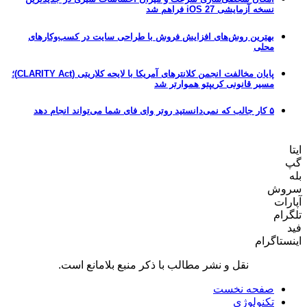
نسخه آزمایشی iOS 27 فراهم شد
بهترین روش‌های افزایش فروش با طراحی سایت در کسب‌وکارهای
محلی
پایان مخالفت انجمن کلانترهای آمریکا با لایحه کلاریتی (CLARITY Act)؛
مسیر قانونی کریپتو هموارتر شد
۵ کار جالب که نمی‌دانستید روتر وای فای شما می‌تواند انجام دهد
ش
ت
م
اگرام
نقل و نشر مطالب با ذکر منبع بلامانع است.
صفحه نخست
تکنولوژی