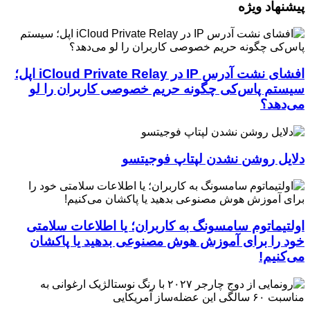
هاد ویژه
افشای نشت آدرس IP در iCloud Private Relay اپل؛
م پاس‌کی چگونه حریم خصوصی کاربران را لو
هد؟
ل روشن نشدن لپتاپ فوجیتسو
یماتوم سامسونگ به کاربران؛ یا اطلاعات سلامتی
را برای آموزش هوش مصنوعی بدهید یا پاکشان
نیم!