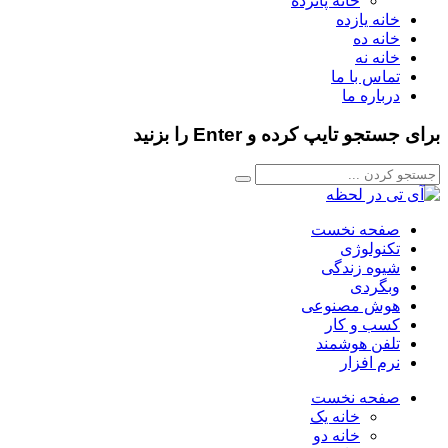
خانه پانزده
خانه یازده
خانه ده
خانه نه
تماس با ما
درباره ما
ستجو تایپ کرده و Enter را بزنید
صفحه نخست
تکنولوژی
شیوه زندگی
وبگردی
هوش مصنوعی
کسب و کار
تلفن هوشمند
نرم افزار
صفحه نخست
خانه یک
خانه دو