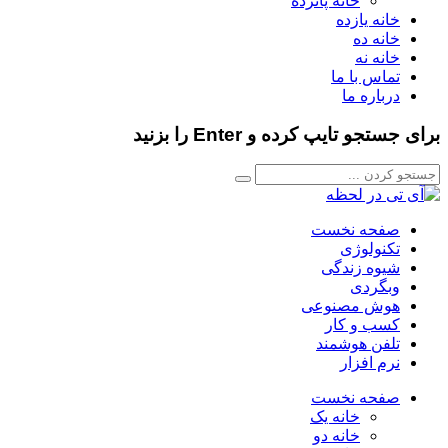
خانه پانزده
خانه یازده
خانه ده
خانه نه
تماس با ما
درباره ما
برای جستجو تایپ کرده و Enter را بزنید
صفحه نخست
تکنولوژی
شیوه زندگی
وبگردی
هوش مصنوعی
کسب و کار
تلفن هوشمند
نرم افزار
صفحه نخست
خانه یک
خانه دو