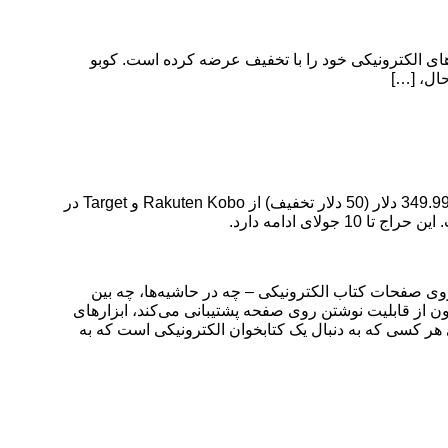
Anker 51 پیدا کردیم. کوبو دو تا از بهترین کتابخوان‌های الکترونیکی خود را با تخفیف عرضه کرده است. کوبو
کوبو دو تا از بهترین کتابخوان‌های الکترونیکی خود را با تخفیف عرضه کرده است. کوبو Elipsa 2E، رقیب Kindle Scribe، با قیمت بی‌سابقه 349.99 دلار (50 دلار تخفیف) از Rakuten Kobo و Target در
اینچی بزرگ آن به شما امکان می‌دهد مستقیماً روی صفحات کتاب الکترونیکی – چه در حاشیه‌ها، چه بین
 که الهام گرفتید – یادداشت‌برداری کنید و تجربه‌ای طبیعی و شبیه به کاغذ به شما می‌دهد. در حالی که Kindle Scribe آمازون از قابلیت نوشتن روی صفحه پشتیبانی می‌کند، ابزارهای
ی هر کسی که به دنبال یک کتابخوان الکترونیکی است که به