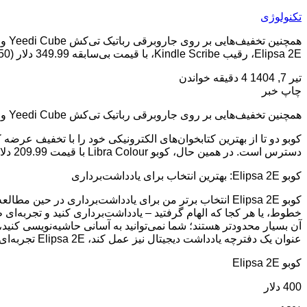
تکنولوژی
Elipsa 2E، رقیب Kindle Scribe، با قیمت بی‌سابقه 349.99 دلار (50 دلار تخفیف) از Rakuten Kobo و Target در دسترس است. در همین حال، […]
تیر 7, 1404
4 دقیقه خواندن
چاپ خبر
همچنین تخفیف‌هایی بر روی جاروبرقی رباتیک تی‌کش Yeedi Cube و شارژر مسافرتی Anker 511 پیدا کردیم.
دسترس است. در همین حال، کوبو Libra Colour با قیمت 209.99 دلار (20 دلار تخفیف) از آمازون، Target و Rakuten Kobo قابل تهیه است. این حراج تا 10 جولای ادامه دارد.
کوبو Elipsa 2E: بهترین انتخاب برای یادداشت‌برداری
آن بسیار محدودتر هستند؛ شما نمی‌توانید به آسانی حاشیه‌نویسی کنید،
عنوان یک دفترچه یادداشت دیجیتال نیز عمل کند، Elipsa 2E تجربه‌ای بصری‌تر و همه‌کاره‌تر را ارائه می‌دهد.
کوبو Elipsa 2E
400 دلار