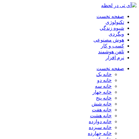
صفحه نخست
تکنولوژی
شیوه زندگی
وبگردی
هوش مصنوعی
کسب و کار
تلفن هوشمند
نرم افزار
صفحه نخست
خانه یک
خانه دو
خانه سه
خانه چهار
خانه پنج
خانه شش
خانه هفت
خانه هشت
خانه دوازده
خانه سیزده
خانه چهارده