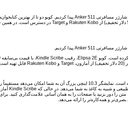
همچنین تخفیف‌هایی بر روی جاروبرقی رباتیک تی‌کش Yeedi Cube و شارژر مسافرتی 1
کوبو Elipsa 2E انتخاب برتر من برای یادداشت‌برداری در حین مطالعه است. نمایشگر 10.3 
خطوط، یا هر کجا
 متن را دور بزنید یا صفحات را به همان آسانی علامت‌گذاری کنید. برا