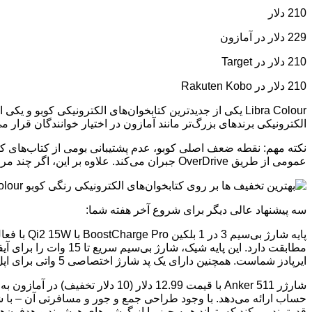
210 دلار
229 دلار در آمازون
210 دلار در Target
210 دلار در Rakuten Kobo
الکترونیکی برندهای بزرگ‌تر مانند آمازون در اختیار خوانندگان قرار می
نکته مهم: نقطه ضعف اصلی کوبو، عدم پشتیبانی بومی از کتاب‌های کین
عمومی از طریق OverDrive جبران می‌کند. علاوه بر این، اگر چند مرحله اضافی برای شما مهم نیست، همیشه می‌توانید کتاب‌های کیندل را برای استفاده در دستگاه‌های کوبو تبدیل کنید.
سه پیشنهاد عالی دیگر برای شروع آخر هفته شما:
ایرپادز شماست. همچنین دارای یک پد شارژ اختصاصی 5 واتی برای اپل واچ است و از شارژ سریع برای مدل‌های سری 7 به بعد پشتیبانی می‌کند.
قدرتمند می‌کند که بتواند همه چیز را از گوشی‌های هوشمند و هدفون‌ها