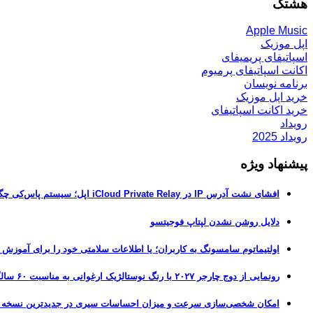
هشتگ
Apple Music
اپل موزیک
اسپاتیفای پریمیفای
اکانت اسپاتیفای پرمیوم
برنامه نویسان
خرید اپل موزیک
خرید اکانت اسپاتیفای
رویداد
رویداد 2025
پیشنهاد ویژه
افشای نشت آدرس IP در iCloud Private Relay اپل؛ سیستم پاس‌کی چگونه حریم خصوصی کاربران را لو می‌دهد؟
دلایل روشن نشدن لپتاپ فوجیتسو
اولتیماتوم سامسونگ به کاربران؛ یا اطلاعات سلامتی خود را برای آموزش
رونمایی از دوج چارجر ۲۰۲۷ با رنگ نوستالژیک ارغوانی به مناسبت ۶۰ سالگی این عضله‌ساز آمریکایی
امکان شخصی‌سازی سرعت و میزان احساسات سیری در جدیدترین نسخه آزمایشی iOS 27