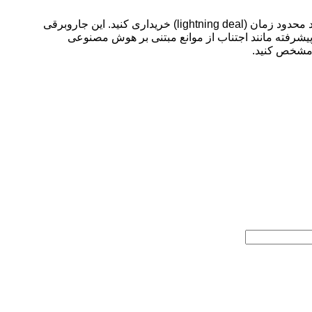
می‌توانید جاروبرقی رباتیک Yeedi Cube را با قیمت بی‌سابقه 199.99 دلار، از 470 دلار کاهش یافته، از آمازون به عنوان بخشی از یک پیشنهاد محدود زمان (lightning deal) خریداری کنید. این جاروبرقی
 حالی که از ویژگی‌های پیشرفته مانند اجتناب از موانع مبتنی بر هوش مصنوعی
ر مشخص کنید.