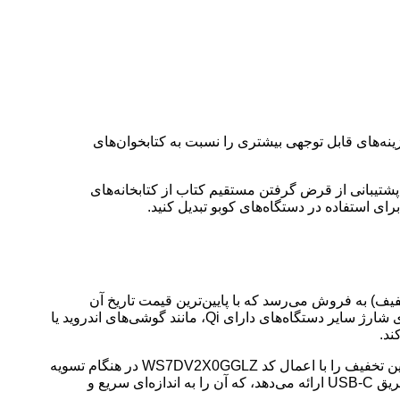
L یکی از جدیدترین کتابخوان‌های الکترونیکی کوبو و یکی از اولین‌ها با قابلیت رنگی است. با پشتیبانی از OverDrive و Pocket، گزینه‌های قابل توجهی بیشتری را نسبت به کتابخوان‌های
پشتیبانی از قرض گرفتن مستقیم کتاب از کتابخانه‌های
1 بلکین BoostCharge Pro با Qi2 15W با فعال کردن کوپن موجود در صفحه آمازون با قیمت 99.99 دلار (20 دلار تخفیف) به فروش می‌رسد که با پایین‌ترین قیمت تاریخ آن
مطابقت دارد. این پایه شیک، شارژ بی‌سیم سریع تا 15 وات را برای آیفون‌های سازگار با MagSafe ارائه می‌دهد و شامل یک پد Qi 5 واتی برای شارژ سایر دستگاه‌های دارای Qi، مانند گوشی‌های اندروید یا
شارژر Anker 511 با قیمت 12.99 دلار (10 دلار تخفیف) در آمازون به فروش می‌رسد که پایین‌ترین قیمت تاریخ آن است. Anker همچنین همین تخفیف را با اعمال کد WS7DV2X0GGLZ در هنگام تسویه
حساب ارائه می‌دهد. با وجود طراحی جمع و جور و مسافرتی آن – با شاخه‌های تاشو برای نگهداری آسان – این شارژر تا 30 وات برق را از طریق USB-C ارائه می‌دهد، که آن را به اندازه‌ای سریع و