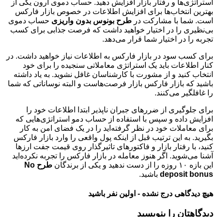
استراتژی‌ها و رفتار بازار افزایش دهید. حساب دموی آرون یکی از
بهترین انتخاب‌ها برای افزایش اطلاعات در خصوص بازار فارکس
است. شما با مشارکت در
طرح بونوس بدون واریزی
حساب دموی
بی‌نظیری را در اختیار خواهید داشت که فرصت جذابی برای کسب
تجربه را در اختیار شما قرار می‌دهد.
برای کسب سود در بازار فارکس به اطلاعات نیاز خواهید داشت. در
کنار اطلاعات باید یک استراتژی معاملاتی سنجیده را برای خود
انتخاب کنید و از مشورت با کارشناسان غافل نشوید. به یاد داشته
باشید که بازار فارکس بازار فرصت‌هاست و البته نوساناتی که شما
را غافلگیر می‌کنند.
برای جلوگیری از ضررهای جبران ناپذیر ابتدا اطلاعات خود را
افزایش داده و سپس با استفاده از حساب دمو استراتژی‌هایی که
برای معاملات خود در نظر گرفته‌اید را در یک فضای امن به کار
بگیرید. به این ترتیب قبل از اینکه پول واقعی را وارد بازار فارکس
کنید، با رفتار بازار و فاکتورهای تاثیرگذار روی قیمت جفت ارزها
آشنا می‌شوید. اگر هنوز معامله در بازار فارکس را تجربه نکرده‌اید
این بازه ۱۰ روزه را از دست ندهید و یکی از برندگان
طرح No
deposit bonus
باشید.
هیچ دیدگاهی درج نشده - اولین نفر باشید
دیدگاهتان را بنویسید