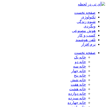
صفحه نخست
تکنولوژی
شیوه زندگی
وبگردی
هوش مصنوعی
کسب و کار
تلفن هوشمند
نرم افزار
صفحه نخست
خانه یک
خانه دو
خانه سه
خانه چهار
خانه پنج
خانه شش
خانه هفت
خانه هشت
خانه دوازده
خانه سیزده
خانه چهارده