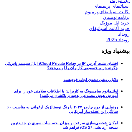
اپل موزیک
اسپاتیفای پریمیفای
اکانت اسپاتیفای پرمیوم
برنامه نویسان
خرید اپل موزیک
خرید اکانت اسپاتیفای
رویداد
رویداد 2025
پیشنهاد ویژه
افشای نشت آدرس IP در iCloud Private Relay اپل؛ سیستم پاس‌کی
چگونه حریم خصوصی کاربران را لو می‌دهد؟
دلایل روشن نشدن لپتاپ فوجیتسو
اولتیماتوم سامسونگ به کاربران؛ یا اطلاعات سلامتی خود را برای
آموزش هوش مصنوعی بدهید یا پاکشان می‌کنیم!
رونمایی از دوج چارجر ۲۰۲۷ با رنگ نوستالژیک ارغوانی به مناسبت ۶۰
سالگی این عضله‌ساز آمریکایی
امکان شخصی‌سازی سرعت و میزان احساسات سیری در جدیدترین
نسخه آزمایشی iOS 27 فراهم شد