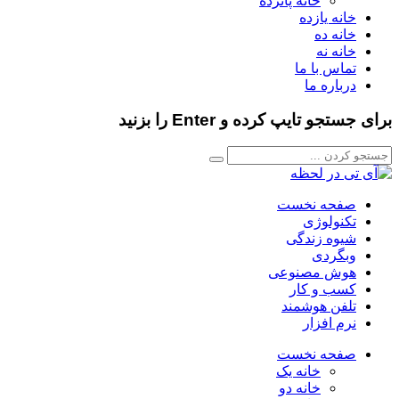
خانه پانزده
خانه یازده
خانه ده
خانه نه
تماس با ما
درباره ما
برای جستجو تایپ کرده و Enter را بزنید
صفحه نخست
تکنولوژی
شیوه زندگی
وبگردی
هوش مصنوعی
کسب و کار
تلفن هوشمند
نرم افزار
صفحه نخست
خانه یک
خانه دو