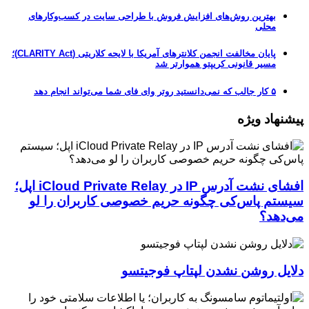
بهترین روش‌های افزایش فروش با طراحی سایت در کسب‌وکارهای
محلی
پایان مخالفت انجمن کلانترهای آمریکا با لایحه کلاریتی (CLARITY Act)؛
مسیر قانونی کریپتو هموارتر شد
۵ کار جالب که نمی‌دانستید روتر وای فای شما می‌تواند انجام دهد
پیشنهاد ویژه
افشای نشت آدرس IP در iCloud Private Relay اپل؛
سیستم پاس‌کی چگونه حریم خصوصی کاربران را لو
می‌دهد؟
دلایل روشن نشدن لپتاپ فوجیتسو