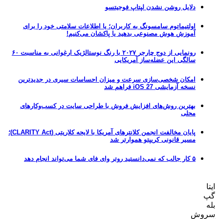
دلایل روشن نشدن لپتاپ فوجیتسو
اولتیماتوم سامسونگ به کاربران؛ یا اطلاعات سلامتی خود را برای
آموزش هوش مصنوعی بدهید یا پاکشان می‌کنیم!
رونمایی از دوج چارجر ۲۰۲۷ با رنگ نوستالژیک ارغوانی به مناسبت ۶۰
سالگی این عضله‌ساز آمریکایی
امکان شخصی‌سازی سرعت و میزان احساسات سیری در جدیدترین
نسخه آزمایشی iOS 27 فراهم شد
بهترین روش‌های افزایش فروش با طراحی سایت در کسب‌وکارهای
محلی
پایان مخالفت انجمن کلانترهای آمریکا با لایحه کلاریتی (CLARITY Act)؛
مسیر قانونی کریپتو هموارتر شد
۵ کار جالب که نمی‌دانستید روتر وای فای شما می‌تواند انجام دهد
ایتا
گپ
بله
سروش