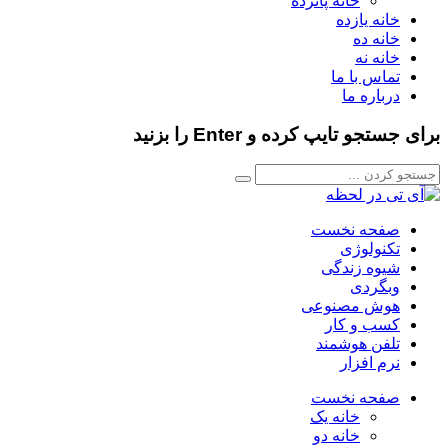
خانه پانزده
خانه یازده
خانه ده
خانه نه
تماس با ما
درباره ما
برای جستجو تایپ کرده و Enter را بزنید
صفحه نخست
تکنولوژی
شیوه زندگی
وبگردی
هوش مصنوعی
کسب و کار
تلفن هوشمند
نرم افزار
صفحه نخست
خانه یک
خانه دو