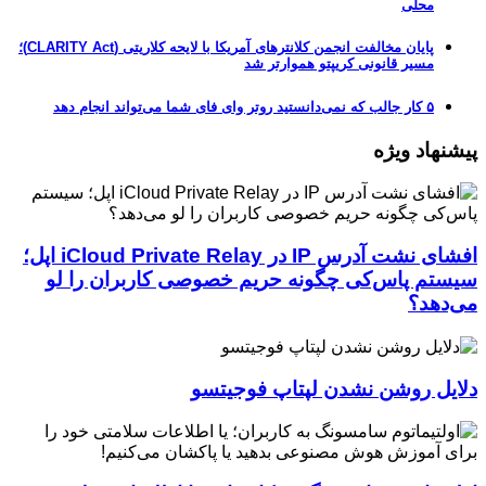
محلی
پایان مخالفت انجمن کلانترهای آمریکا با لایحه کلاریتی (CLARITY Act)؛
مسیر قانونی کریپتو هموارتر شد
۵ کار جالب که نمی‌دانستید روتر وای فای شما می‌تواند انجام دهد
پیشنهاد ویژه
افشای نشت آدرس IP در iCloud Private Relay اپل؛
سیستم پاس‌کی چگونه حریم خصوصی کاربران را لو
می‌دهد؟
دلایل روشن نشدن لپتاپ فوجیتسو