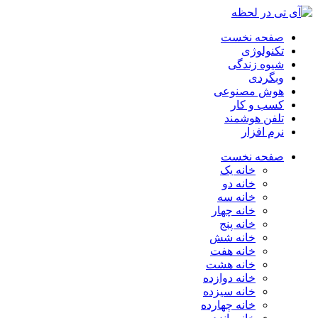
صفحه نخست
تکنولوژی
شیوه زندگی
وبگردی
هوش مصنوعی
کسب و کار
تلفن هوشمند
نرم افزار
صفحه نخست
خانه یک
خانه دو
خانه سه
خانه چهار
خانه پنج
خانه شش
خانه هفت
خانه هشت
خانه دوازده
خانه سیزده
خانه چهارده