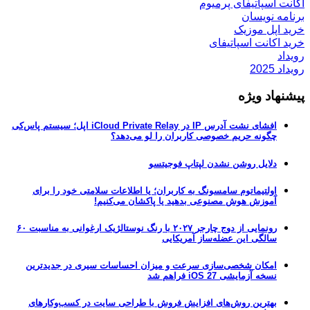
اکانت اسپاتیفای پرمیوم
برنامه نویسان
خرید اپل موزیک
خرید اکانت اسپاتیفای
رویداد
رویداد 2025
پیشنهاد ویژه
افشای نشت آدرس IP در iCloud Private Relay اپل؛ سیستم پاس‌کی
چگونه حریم خصوصی کاربران را لو می‌دهد؟
دلایل روشن نشدن لپتاپ فوجیتسو
اولتیماتوم سامسونگ به کاربران؛ یا اطلاعات سلامتی خود را برای
آموزش هوش مصنوعی بدهید یا پاکشان می‌کنیم!
رونمایی از دوج چارجر ۲۰۲۷ با رنگ نوستالژیک ارغوانی به مناسبت ۶۰
سالگی این عضله‌ساز آمریکایی
امکان شخصی‌سازی سرعت و میزان احساسات سیری در جدیدترین
نسخه آزمایشی iOS 27 فراهم شد
بهترین روش‌های افزایش فروش با طراحی سایت در کسب‌وکارهای