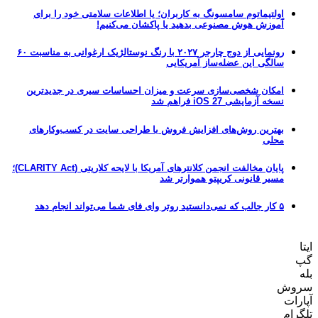
اولتیماتوم سامسونگ به کاربران؛ یا اطلاعات سلامتی خود را برای
آموزش هوش مصنوعی بدهید یا پاکشان می‌کنیم!
رونمایی از دوج چارجر ۲۰۲۷ با رنگ نوستالژیک ارغوانی به مناسبت ۶۰
سالگی این عضله‌ساز آمریکایی
امکان شخصی‌سازی سرعت و میزان احساسات سیری در جدیدترین
نسخه آزمایشی iOS 27 فراهم شد
بهترین روش‌های افزایش فروش با طراحی سایت در کسب‌وکارهای
محلی
پایان مخالفت انجمن کلانترهای آمریکا با لایحه کلاریتی (CLARITY Act)؛
مسیر قانونی کریپتو هموارتر شد
۵ کار جالب که نمی‌دانستید روتر وای فای شما می‌تواند انجام دهد
ایتا
گپ
بله
سروش
آپارات
تلگرام