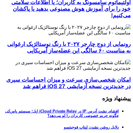
اولتیماتوم سامسونگ به کاربران؛ یا اطلاعات سلامتی
خود را برای آموزش هوش مصنوعی بدهید یا پاکشان
می‌کنیم!
رونمایی از دوج چارجر ۲۰۲۷ با رنگ نوستالژیک ارغوانی
به مناسبت ۶۰ سالگی این عضله‌ساز آمریکایی
امکان شخصی‌سازی سرعت و میزان احساسات سیری
در جدیدترین نسخه آزمایشی iOS 27 فراهم شد
پیشنهاد ویژه
افشای نشت آدرس IP در iCloud Private Relay اپل؛ سیستم پاس‌کی
چگونه حریم خصوصی کاربران را لو می‌دهد؟
دلایل روشن نشدن لپتاپ فوجیتسو