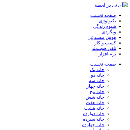
صفحه نخست
تکنولوژی
شیوه زندگی
وبگردی
هوش مصنوعی
کسب و کار
تلفن هوشمند
نرم افزار
صفحه نخست
خانه یک
خانه دو
خانه سه
خانه چهار
خانه پنج
خانه شش
خانه هفت
خانه هشت
خانه دوازده
خانه سیزده
خانه چهارده