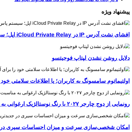
پیشنهاد ویژه
افشای نشت آدرس IP در iCloud Private Relay اپل؛ سیستم پاس‌کی چگونه حریم خصوصی کاربران را لو می‌دهد؟
دلایل روشن نشدن لپتاپ فوجیتسو
اولتیماتوم سامسونگ به کاربران؛ یا اطلاعات سلامتی خود
رونمایی از دوج چارجر ۲۰۲۷ با رنگ نوستالژیک ارغوانی به مناسبت ۶۰ سالگی این عضله‌ساز آمریکایی
امکان شخصی‌سازی سرعت و میزان احساسات سیری در جدیدترین نسخ