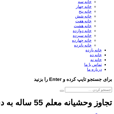
خانه سه
خانه چهار
خانه پنج
خانه شش
خانه هفت
خانه هشت
خانه دوازده
خانه سیزده
خانه چهارده
خانه پانزده
خانه یازده
خانه ده
خانه نه
تماس با ما
درباره ما
برای جستجو تایپ کرده و Enter را بزنید
تجاوز وحشیانه معلم 55 ساله به دختربچه کوچک در خراسان جنوبی در جایی عجیب/ جزئیات