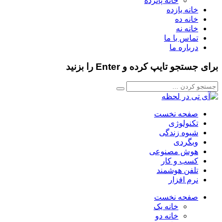
خانه پانزده
خانه یازده
خانه ده
خانه نه
تماس با ما
درباره ما
برای جستجو تایپ کرده و Enter را بزنید
صفحه نخست
تکنولوژی
شیوه زندگی
وبگردی
هوش مصنوعی
کسب و کار
تلفن هوشمند
نرم افزار
صفحه نخست
خانه یک
خانه دو