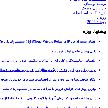
برنامه نویسان
خرید اپل موزیک
خرید اکانت اسپاتیفای
رویداد
رویداد 2025
پیشنهاد ویژه
افشای نشت آدرس IP در iCloud Private Relay اپل؛ سیستم پاس‌کی چگونه حریم خصوصی کاربران را لو می‌دهد؟
دلایل روشن نشدن لپتاپ فوجیتسو
اولتیماتوم سامسونگ به کاربران؛ یا اطلاعات سلامتی خود را برای آموزش
رونمایی از دوج چارجر ۲۰۲۷ با رنگ نوستالژیک ارغوانی به مناسبت ۶۰ سالگی این عضله‌ساز آمریکایی
امکان شخصی‌سازی سرعت و میزان احساسات سیری در جدیدترین نسخه آزمایشی iOS 27
بهترین روش‌های افزایش فروش با طراحی سایت در کسب‌وکارهای محلی
پایان مخالفت انجمن کلانترهای آمریکا با لایحه کلاریتی (CLARITY Act)؛ مسیر قانونی کریپتو هموارتر شد
۵ کار جالب که نمی‌دانستید روتر وای فای شما می‌تواند انجام دهد