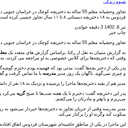
شیوه زندگی
فردوس به ۱۸ دختربچه دبستانی ۸ تا ۱۱ سال تجاوز جنسی کرده است. ‌او در پارکینگ خانه‌اش وقتی که دختربچه‌ها برای کلاس […]
تیر 6, 1402
3 دقیقه خواندن
چاپ خبر
تجاوز وحشیانه معلم 55 ساله به دختربچه کوچک در خراسان جنوبی در جایی عجیب/ جزئیات
به گزارش منیبان به نقل از رکنا، براساس گزارش های متعدد ‌یک
معل
وقتی که دختربچه‌ها برای کلاس خصوصی به او مراجعه می کردند، به آ
پدر یکی از دختر بچه‌ها گفت: مدتی بود که فهمیده بودم دخترم گوشه‌
و چیزی نمی‌گوید. ناگهان یک روز مدیر
مدرسه
با ما تماس گرفت و گفت که یکی از
مدیر هم از بقیه دختربچه‌ها ماجرا را پرسیده و نزدیک به ۱۸ نفر از دانش‌آموزان تجاوز جنسی را تایید کرده‌اند.
‌پدر این دختربچه گفت: دخترم تا یک هفته شب‌ها تا صبح
گریه
می‌کرد و 
می‌ریزم و یا
پدر
و مادرتان را می‌کشم.
‌مدیر مدرسه وقتی از جریان تجاوز به دختربچه‌ها خبردار می‌شود ب
سکوت کند وگرنه او را برکنار می‌کند.
‌این ماجرا در یکی از مناطق حاشیه‌ای شهرستان فردوس اتفاق افتاده و ب