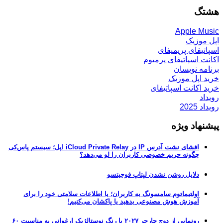
هشتگ
Apple Music
اپل موزیک
اسپاتیفای پریمیفای
اکانت اسپاتیفای پرمیوم
برنامه نویسان
خرید اپل موزیک
خرید اکانت اسپاتیفای
رویداد
رویداد 2025
پیشنهاد ویژه
افشای نشت آدرس IP در iCloud Private Relay اپل؛ سیستم پاس‌کی
چگونه حریم خصوصی کاربران را لو می‌دهد؟
دلایل روشن نشدن لپتاپ فوجیتسو
اولتیماتوم سامسونگ به کاربران؛ یا اطلاعات سلامتی خود را برای
آموزش هوش مصنوعی بدهید یا پاکشان می‌کنیم!
رونمایی از دوج چارجر ۲۰۲۷ با رنگ نوستالژیک ارغوانی به مناسبت ۶۰