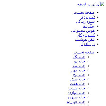
صفحه نخست
تکنولوژی
شیوه زندگی
وبگردی
هوش مصنوعی
کسب و کار
تلفن هوشمند
نرم افزار
صفحه نخست
خانه یک
خانه دو
خانه سه
خانه چهار
خانه پنج
خانه شش
خانه هفت
خانه هشت
خانه دوازده
خانه سیزده
خانه چهارده