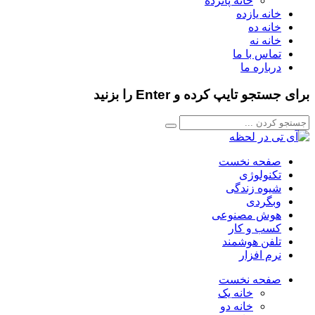
خانه پانزده
خانه یازده
خانه ده
خانه نه
تماس با ما
درباره ما
برای جستجو تایپ کرده و Enter را بزنید
صفحه نخست
تکنولوژی
شیوه زندگی
وبگردی
هوش مصنوعی
کسب و کار
تلفن هوشمند
نرم افزار
صفحه نخست
خانه یک
خانه دو