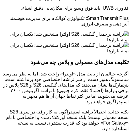
فناوری UWB: باند فوق وسیع برای مکان‌یابی دقیق اشیاء.
Smart Transmit Plus: تکنولوژی کوالکام برای مدیریت هوشمند
آنتن‌دهی و مصرف انرژی.
تکلیف مدل‌های معمولی و پلاس چه می‌شود
اگرچه خیالمان از بابت مدل «اولترا» راحت شد، اما به نظر می‌رسد
سامسونگ هنوز دست از سر تراشه اختصاصی خود برنداشته است.
بنچمارک‌ها نشان می‌دهند که مدل‌های گلکسی S26 و S26 پلاس در
برخی بازارها (احتمالا فقط کره جنوبی) با تراشه اگزینوس ۲۶۰۰
عرضه می‌شوند، اما در اکثر نقاط جهان آن‌ها هم مجهز به
اسنپدراگون خواهند بود.
نکته جذاب: احتمالاً تراشه اسنپدراگون به کار رفته در سری S26،
نسخه معمولی نیست؛ بلکه نسخه اورکلاک شده و اختصاصی با نام
«For Galaxy» خواهد بود که قدرت بیشتری نسبت به نسخه
استاندارد دارد.