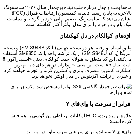
ماه‌ها بحث و جدل درباره قلب تپنده پرچمدار سال ۲۰۲۶ سامسونگ
بالاخره به پایان رسید. تاییدیه کمیسیون ارتباطات فدرال (FCC)
نشان می‌دهد که سامسونگ تصمیم نهایی خود را گرفته و سیاست
«یک بام و دو هوا» را برای مدل اولترا کنار گذاشته است.
اژدهای کوالکام در دل کهکشان
طبق اسناد لو رفته، هر دو نسخه جهانی (با کد SM-S948B) و نسخه
آمریکا (با کد SM-S948U) از یک تراشه واحد با کد SM8850 استفاده
می‌کنند. این کد متعلق به هیولای جدید کوالکام، یعنی «اسنپدراگون 8
الیت نسل 5» است. این یعنی خریداران در هر جای دنیا، بهترین
عملکرد، کمترین مصرف باتری و کمترین گرما را تجربه خواهند کرد
و خبری از تراشه اگزینوس در مدل اولترا نخواهد بود.
فراتر از سرعت با وای‌فای ۷
علاوه بر پردازنده، FCC امکانات ارتباطی این گوشی را هم فاش
کرده است:
وای‌فای ۷ سه‌بانده: برای سرعتی سرسام‌آور در اینترنت.