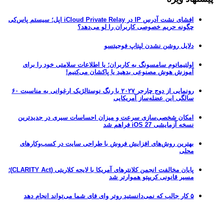
افشای نشت آدرس IP در iCloud Private Relay اپل؛ سیستم پاس‌کی
چگونه حریم خصوصی کاربران را لو می‌دهد؟
دلایل روشن نشدن لپتاپ فوجیتسو
اولتیماتوم سامسونگ به کاربران؛ یا اطلاعات سلامتی خود را برای
آموزش هوش مصنوعی بدهید یا پاکشان می‌کنیم!
رونمایی از دوج چارجر ۲۰۲۷ با رنگ نوستالژیک ارغوانی به مناسبت ۶۰
سالگی این عضله‌ساز آمریکایی
امکان شخصی‌سازی سرعت و میزان احساسات سیری در جدیدترین
نسخه آزمایشی iOS 27 فراهم شد
بهترین روش‌های افزایش فروش با طراحی سایت در کسب‌وکارهای
محلی
پایان مخالفت انجمن کلانترهای آمریکا با لایحه کلاریتی (CLARITY Act)؛
مسیر قانونی کریپتو هموارتر شد
۵ کار جالب که نمی‌دانستید روتر وای فای شما می‌تواند انجام دهد