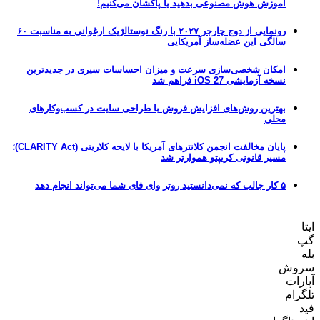
آموزش هوش مصنوعی بدهید یا پاکشان می‌کنیم!
رونمایی از دوج چارجر ۲۰۲۷ با رنگ نوستالژیک ارغوانی به مناسبت ۶۰
سالگی این عضله‌ساز آمریکایی
امکان شخصی‌سازی سرعت و میزان احساسات سیری در جدیدترین
نسخه آزمایشی iOS 27 فراهم شد
بهترین روش‌های افزایش فروش با طراحی سایت در کسب‌وکارهای
محلی
پایان مخالفت انجمن کلانترهای آمریکا با لایحه کلاریتی (CLARITY Act)؛
مسیر قانونی کریپتو هموارتر شد
۵ کار جالب که نمی‌دانستید روتر وای فای شما می‌تواند انجام دهد
ایتا
گپ
بله
سروش
آپارات
تلگرام
فید