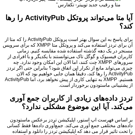
آیا متا می‌تواند پروتکل ActivityPub را رها
کند؟
برای پاسخ به این سوال بهتر است پروتکل ActivityPub را که متا از
آن برای تردز استفاده می‌کند و پروتکل متا XMPP که برای سرویس
مسنجر در یک دهه گذشته استفاده شده مقایسه کنیم. زمانی
کاربران فیسبوک و گوگل تاک می‌توانستند با یکدیگر و با افرادی از
سرورهای XMPP چت کنند، اما الان این امکان وجود ندارد. چه
چیزی می‌تواند مانع از تکرار این اتفاق شود؟ بنابراین حتی اگر تردز
ActivityPub را رها کند، دقیقاً همان جایی خواهیم بود که الان
هستیم. XMPP به تنهایی کاری از پیش نخواهد برد، اما ActivityPub
از پشتیبانی ماستودون برخوردار است.
تردز داده‌های زیادی از کاربران جمع آوری
می‌کند. آیا این موضوع مشکلی ندارد؟
بر اساس فهرست اپ استور، اپلیکیشن تردز برعکس ماستودون
داده‌های مختلفی جمع آوری می‌کند. جمع‌آوری داده‌ها فقط کسانی
را تحت تاثیر قرار می دهد که اپلیکیشن تردز را دانلود و استفاده