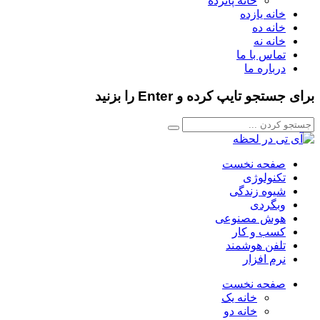
خانه پانزده
خانه یازده
خانه ده
خانه نه
تماس با ما
درباره ما
برای جستجو تایپ کرده و Enter را بزنید
صفحه نخست
تکنولوژی
شیوه زندگی
وبگردی
هوش مصنوعی
کسب و کار
تلفن هوشمند
نرم افزار
صفحه نخست
خانه یک
خانه دو