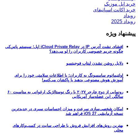
خرید اپل موزیک
خرید اکانت اسپاتیفای
رویداد
رویداد 2025
پیشنهاد ویژه
افشای نشت آدرس IP در iCloud Private Relay اپل؛ سیستم پاس‌کی
چگونه حریم خصوصی کاربران را لو می‌دهد؟
دلایل روشن نشدن لپتاپ فوجیتسو
اولتیماتوم سامسونگ به کاربران؛ یا اطلاعات سلامتی خود را برای
آموزش هوش مصنوعی بدهید یا پاکشان می‌کنیم!
رونمایی از دوج چارجر ۲۰۲۷ با رنگ نوستالژیک ارغوانی به مناسبت ۶۰
سالگی این عضله‌ساز آمریکایی
امکان شخصی‌سازی سرعت و میزان احساسات سیری در جدیدترین
نسخه آزمایشی iOS 27 فراهم شد
بهترین روش‌های افزایش فروش با طراحی سایت در کسب‌وکارهای
محلی