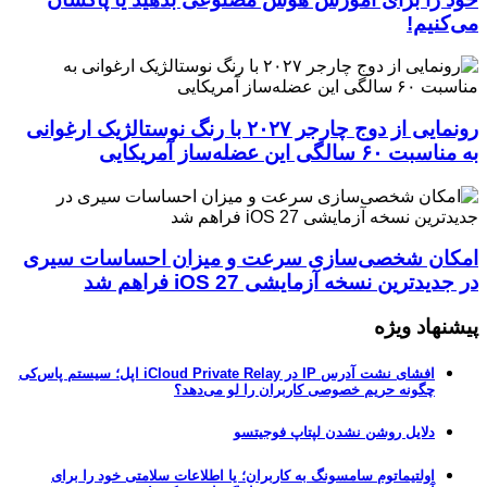
می‌کنیم!
رونمایی از دوج چارجر ۲۰۲۷ با رنگ نوستالژیک ارغوانی
به مناسبت ۶۰ سالگی این عضله‌ساز آمریکایی
امکان شخصی‌سازی سرعت و میزان احساسات سیری
در جدیدترین نسخه آزمایشی iOS 27 فراهم شد
پیشنهاد ویژه
افشای نشت آدرس IP در iCloud Private Relay اپل؛ سیستم پاس‌کی
چگونه حریم خصوصی کاربران را لو می‌دهد؟
دلایل روشن نشدن لپتاپ فوجیتسو
اولتیماتوم سامسونگ به کاربران؛ یا اطلاعات سلامتی خود را برای