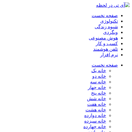
صفحه نخست
تکنولوژی
شیوه زندگی
وبگردی
هوش مصنوعی
کسب و کار
تلفن هوشمند
نرم افزار
صفحه نخست
خانه یک
خانه دو
خانه سه
خانه چهار
خانه پنج
خانه شش
خانه هفت
خانه هشت
خانه دوازده
خانه سیزده
خانه چهارده