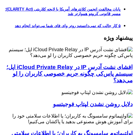
پایان مخالفت انجمن کلانترهای آمریکا با لایحه کلاریتی (CLARITY Act)؛
مسیر قانونی کریپتو هموارتر شد
۵ کار جالب که نمی‌دانستید روتر وای فای شما می‌تواند انجام دهد
پیشنهاد ویژه
افشای نشت آدرس IP در iCloud Private Relay اپل؛
سیستم پاس‌کی چگونه حریم خصوصی کاربران را لو
می‌دهد؟
دلایل روشن نشدن لپتاپ فوجیتسو
اولتیماتوم سامسونگ به کاربران؛ یا اطلاعات سلامتی