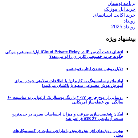
برنامه نویسان
خرید اپل موزیک
خرید اکانت اسپاتیفای
رویداد
رویداد 2025
پیشنهاد ویژه
افشای نشت آدرس IP در iCloud Private Relay اپل؛ سیستم پاس‌کی
چگونه حریم خصوصی کاربران را لو می‌دهد؟
دلایل روشن نشدن لپتاپ فوجیتسو
اولتیماتوم سامسونگ به کاربران؛ یا اطلاعات سلامتی خود را برای
آموزش هوش مصنوعی بدهید یا پاکشان می‌کنیم!
رونمایی از دوج چارجر ۲۰۲۷ با رنگ نوستالژیک ارغوانی به مناسبت ۶۰
سالگی این عضله‌ساز آمریکایی
امکان شخصی‌سازی سرعت و میزان احساسات سیری در جدیدترین
نسخه آزمایشی iOS 27 فراهم شد
بهترین روش‌های افزایش فروش با طراحی سایت در کسب‌وکارهای
محلی