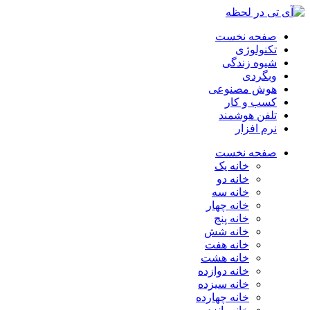
صفحه نخست
تکنولوژی
شیوه زندگی
وبگردی
هوش مصنوعی
کسب و کار
تلفن هوشمند
نرم افزار
صفحه نخست
خانه یک
خانه دو
خانه سه
خانه چهار
خانه پنج
خانه شش
خانه هفت
خانه هشت
خانه دوازده
خانه سیزده
خانه چهارده