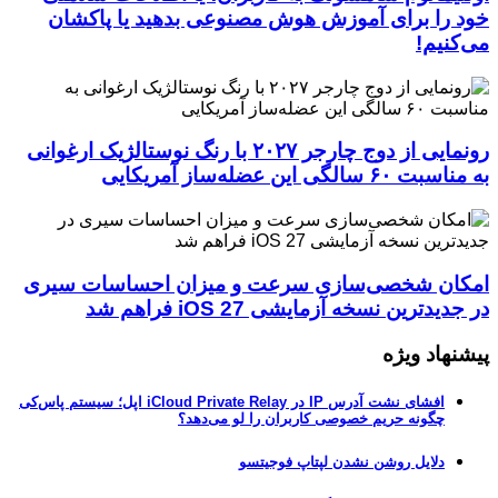
خود را برای آموزش هوش مصنوعی بدهید یا پاکشان
می‌کنیم!
رونمایی از دوج چارجر ۲۰۲۷ با رنگ نوستالژیک ارغوانی
به مناسبت ۶۰ سالگی این عضله‌ساز آمریکایی
امکان شخصی‌سازی سرعت و میزان احساسات سیری
در جدیدترین نسخه آزمایشی iOS 27 فراهم شد
پیشنهاد ویژه
افشای نشت آدرس IP در iCloud Private Relay اپل؛ سیستم پاس‌کی
چگونه حریم خصوصی کاربران را لو می‌دهد؟
دلایل روشن نشدن لپتاپ فوجیتسو