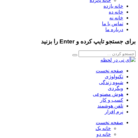
خانه پانزده
خانه یازده
خانه ده
خانه نه
تماس با ما
درباره ما
برای جستجو تایپ کرده و Enter را بزنید
صفحه نخست
تکنولوژی
شیوه زندگی
وبگردی
هوش مصنوعی
کسب و کار
تلفن هوشمند
نرم افزار
صفحه نخست
خانه یک
خانه دو