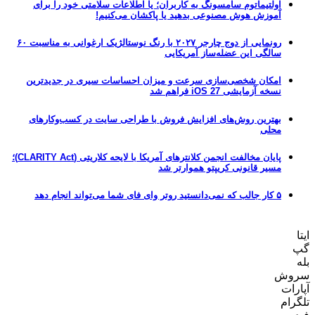
اولتیماتوم سامسونگ به کاربران؛ یا اطلاعات سلامتی خود را برای
آموزش هوش مصنوعی بدهید یا پاکشان می‌کنیم!
رونمایی از دوج چارجر ۲۰۲۷ با رنگ نوستالژیک ارغوانی به مناسبت ۶۰
سالگی این عضله‌ساز آمریکایی
امکان شخصی‌سازی سرعت و میزان احساسات سیری در جدیدترین
نسخه آزمایشی iOS 27 فراهم شد
بهترین روش‌های افزایش فروش با طراحی سایت در کسب‌وکارهای
محلی
پایان مخالفت انجمن کلانترهای آمریکا با لایحه کلاریتی (CLARITY Act)؛
مسیر قانونی کریپتو هموارتر شد
۵ کار جالب که نمی‌دانستید روتر وای فای شما می‌تواند انجام دهد
ایتا
گپ
بله
سروش
آپارات
تلگرام