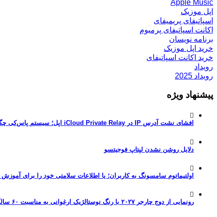
Apple Music
اپل موزیک
اسپاتیفای پریمیفای
اکانت اسپاتیفای پرمیوم
برنامه نویسان
خرید اپل موزیک
خرید اکانت اسپاتیفای
رویداد
رویداد 2025
پیشنهاد ویژه
افشای نشت آدرس IP در iCloud Private Relay اپل؛ سیستم پاس‌کی چگونه حریم خصوصی کاربران را لو می‌دهد؟
دلایل روشن نشدن لپتاپ فوجیتسو
اولتیماتوم سامسونگ به کاربران؛ یا اطلاعات سلامتی خود را برای آموزش
رونمایی از دوج چارجر ۲۰۲۷ با رنگ نوستالژیک ارغوانی به مناسبت ۶۰ سالگی این عضله‌ساز آمریکایی