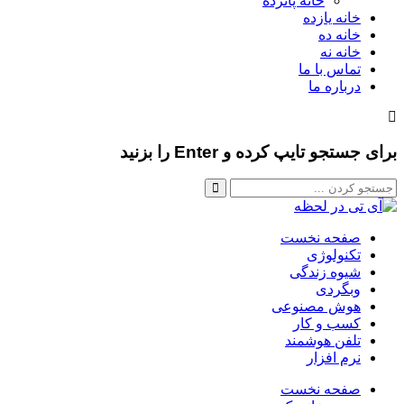
خانه پانزده
خانه یازده
خانه ده
خانه نه
تماس با ما
درباره ما
برای جستجو تایپ کرده و Enter را بزنید
صفحه نخست
تکنولوژی
شیوه زندگی
وبگردی
هوش مصنوعی
کسب و کار
تلفن هوشمند
نرم افزار
صفحه نخست