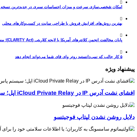
امکان شخصی‌سازی سرعت و میزان احساسات سیری در جدیدترین نسخه آزمایشی iOS 27
بهترین روش‌های افزایش فروش با طراحی سایت در کسب‌وکارهای محلی
پایان مخالفت انجمن کلانترهای آمریکا با لایحه کلاریتی (CLARITY Act)؛ مسیر قانونی کریپتو هموارتر شد
۵ کار جالب که نمی‌دانستید روتر وای فای شما می‌تواند انجام دهد
پیشنهاد ویژه
افشای نشت آدرس IP در iCloud Private Relay اپل؛ سیستم پاس‌کی چگونه حریم خصوصی کاربران را لو می‌دهد؟
دلایل روشن نشدن لپتاپ فوجیتسو