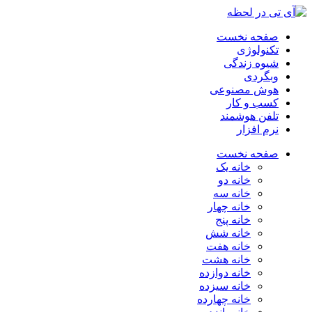
صفحه نخست
تکنولوژی
شیوه زندگی
وبگردی
هوش مصنوعی
کسب و کار
تلفن هوشمند
نرم افزار
صفحه نخست
خانه یک
خانه دو
خانه سه
خانه چهار
خانه پنج
خانه شش
خانه هفت
خانه هشت
خانه دوازده
خانه سیزده
خانه چهارده