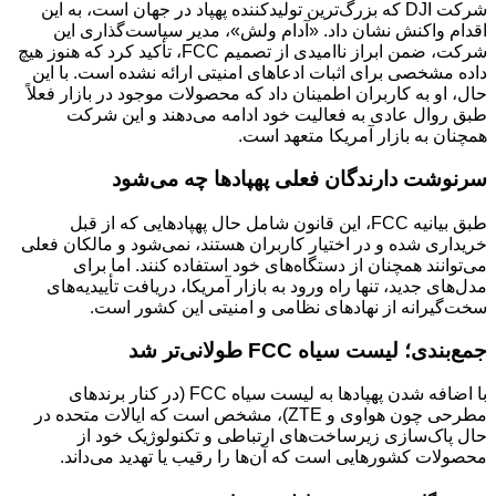
شرکت DJI که بزرگ‌ترین تولیدکننده پهپاد در جهان است، به این
اقدام واکنش نشان داد. «آدام ولش»، مدیر سیاست‌گذاری این
شرکت، ضمن ابراز ناامیدی از تصمیم FCC، تأکید کرد که هنوز هیچ
داده مشخصی برای اثبات ادعاهای امنیتی ارائه نشده است. با این
حال، او به کاربران اطمینان داد که محصولات موجود در بازار فعلاً
طبق روال عادی به فعالیت خود ادامه می‌دهند و این شرکت
همچنان به بازار آمریکا متعهد است.
سرنوشت دارندگان فعلی پهپادها چه می‌شود
طبق بیانیه FCC، این قانون شامل حال پهپادهایی که از قبل
خریداری شده و در اختیار کاربران هستند، نمی‌شود و مالکان فعلی
می‌توانند همچنان از دستگاه‌های خود استفاده کنند. اما برای
مدل‌های جدید، تنها راه ورود به بازار آمریکا، دریافت تأییدیه‌های
سخت‌گیرانه از نهادهای نظامی و امنیتی این کشور است.
جمع‌بندی؛ لیست سیاه FCC طولانی‌تر شد
با اضافه شدن پهپادها به لیست سیاه FCC (در کنار برندهای
مطرحی چون هواوی و ZTE)، مشخص است که ایالات متحده در
حال پاک‌سازی زیرساخت‌های ارتباطی و تکنولوژیک خود از
محصولات کشورهایی است که آن‌ها را رقیب یا تهدید می‌داند.