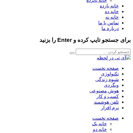
خانه پانزده
خانه یازده
خانه ده
خانه نه
تماس با ما
درباره ما
برای جستجو تایپ کرده و Enter را بزنید
صفحه نخست
تکنولوژی
شیوه زندگی
وبگردی
هوش مصنوعی
کسب و کار
تلفن هوشمند
نرم افزار
صفحه نخست
خانه یک
خانه دو