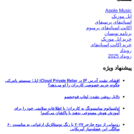
Apple Music
اپل موزیک
اسپاتیفای پریمیفای
اکانت اسپاتیفای پرمیوم
برنامه نویسان
خرید اپل موزیک
خرید اکانت اسپاتیفای
رویداد
رویداد 2025
پیشنهاد ویژه
افشای نشت آدرس IP در iCloud Private Relay اپل؛ سیستم پاس‌کی
چگونه حریم خصوصی کاربران را لو می‌دهد؟
دلایل روشن نشدن لپتاپ فوجیتسو
اولتیماتوم سامسونگ به کاربران؛ یا اطلاعات سلامتی خود را برای
آموزش هوش مصنوعی بدهید یا پاکشان می‌کنیم!
رونمایی از دوج چارجر ۲۰۲۷ با رنگ نوستالژیک ارغوانی به مناسبت ۶۰
سالگی این عضله‌ساز آمریکایی