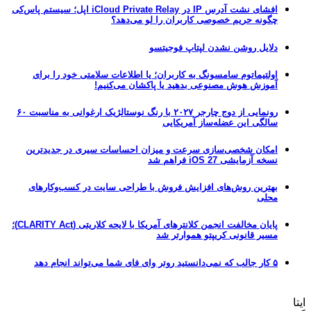
افشای نشت آدرس IP در iCloud Private Relay اپل؛ سیستم پاس‌کی
چگونه حریم خصوصی کاربران را لو می‌دهد؟
دلایل روشن نشدن لپتاپ فوجیتسو
اولتیماتوم سامسونگ به کاربران؛ یا اطلاعات سلامتی خود را برای
آموزش هوش مصنوعی بدهید یا پاکشان می‌کنیم!
رونمایی از دوج چارجر ۲۰۲۷ با رنگ نوستالژیک ارغوانی به مناسبت ۶۰
سالگی این عضله‌ساز آمریکایی
امکان شخصی‌سازی سرعت و میزان احساسات سیری در جدیدترین
نسخه آزمایشی iOS 27 فراهم شد
بهترین روش‌های افزایش فروش با طراحی سایت در کسب‌وکارهای
محلی
پایان مخالفت انجمن کلانترهای آمریکا با لایحه کلاریتی (CLARITY Act)؛
مسیر قانونی کریپتو هموارتر شد
۵ کار جالب که نمی‌دانستید روتر وای فای شما می‌تواند انجام دهد
ایتا