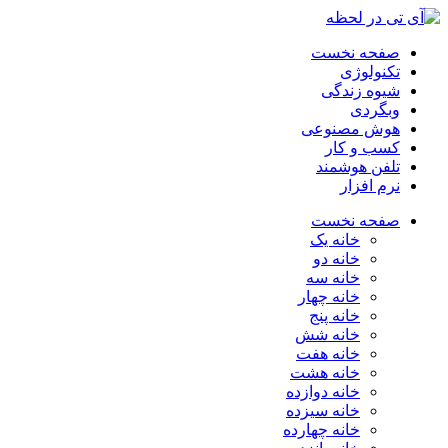
صفحه نخست
تکنولوژی
شیوه زندگی
وبگردی
هوش مصنوعی
کسب و کار
تلفن هوشمند
نرم افزار
صفحه نخست
خانه یک
خانه دو
خانه سه
خانه چهار
خانه پنج
خانه شش
خانه هفت
خانه هشت
خانه دوازده
خانه سیزده
خانه چهارده