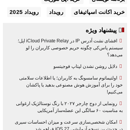
خرید اکانت اسپاتیفای
رویداد
رویداد 2025
پیشنهاد ویژه
افشای نشت آدرس IP در iCloud Private Relay اپل؛
سیستم پاس‌کی چگونه حریم خصوصی کاربران را لو
می‌دهد؟
دلایل روشن نشدن لپتاپ فوجیتسو
اولتیماتوم سامسونگ به کاربران؛ یا اطلاعات سلامتی
خود را برای آموزش هوش مصنوعی بدهید یا پاکشان
می‌کنیم!
رونمایی از دوج چارجر ۲۰۲۷ با رنگ نوستالژیک ارغوانی
به مناسبت ۶۰ سالگی این عضله‌ساز آمریکایی
امکان شخصی‌سازی سرعت و میزان احساسات سیری
در جدیدترین نسخه آزمایشی iOS 27 فراهم شد