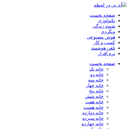
صفحه نخست
تکنولوژی
شیوه زندگی
وبگردی
هوش مصنوعی
کسب و کار
تلفن هوشمند
نرم افزار
صفحه نخست
خانه یک
خانه دو
خانه سه
خانه چهار
خانه پنج
خانه شش
خانه هفت
خانه هشت
خانه دوازده
خانه سیزده
خانه چهارده