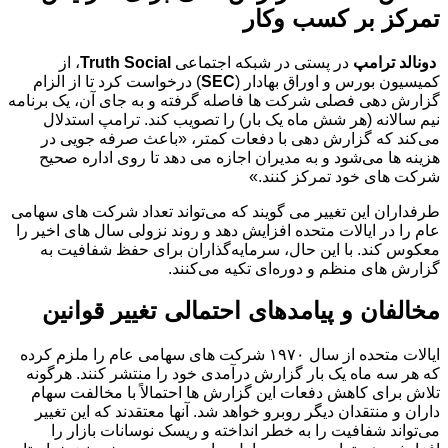
تمرکز بر کسب‌ وکار
دونالد ترامپ
در پستی در شبکه اجتماعی
Truth Social
، از
کمیسیون بورس و اوراق بهادار (
SEC
) درخواست کرد تا از الزام
گزارش‌ دهی فصلی شرکت‌ ها فاصله گرفته و به جای آن، یک برنامه
نیم‌ سالانه (هر شش ماه یک بار) را تصویب کند. ترامپ استدلال
می‌کند که گزارش‌ دهی با دفعات کمتر، «باعث صرفه‌ جویی در
هزینه‌ ها می‌شود و به مدیران اجازه می‌ دهد تا روی اداره صحیح
شرکت‌ های خود تمرکز کنند.»
طرفداران این تغییر می‌ گویند که می‌تواند تعداد شرکت‌ های سهامی
عام را در ایالات متحده افزایش دهد و روند نزولی سال‌ های اخیر را
معکوس کند. با این حال، سرمایه‌گذاران برای حفظ شفافیت به
گزارش‌ های منظم و دوره‌ای تکیه می‌کنند.
مخالفان و پیامدهای احتمالی تغییر قوانین
ایالات متحده از سال ۱۹۷۰ شرکت‌ های سهامی عام را ملزم کرده
که هر سه ماه یک بار گزارش درآمدی خود را منتشر کنند. هرگونه
تلاش برای کاهش دفعات این گزارش‌ ها احتمالاً با مخالفت سهام‌
داران و منتقدان دیگر روبرو خواهد شد. آنها معتقدند که این تغییر
می‌تواند شفافیت را به خطر انداخته و ریسک نوسانات بازار را