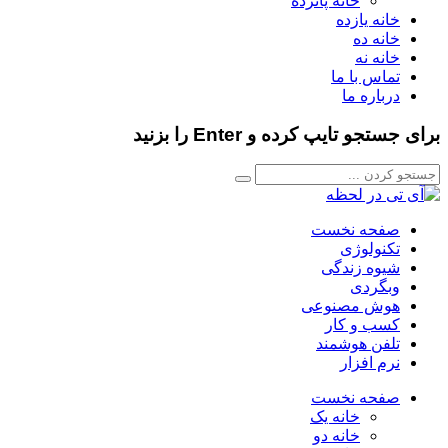
خانه پانزده
خانه یازده
خانه ده
خانه نه
تماس با ما
درباره ما
برای جستجو تایپ کرده و Enter را بزنید
صفحه نخست
تکنولوژی
شیوه زندگی
وبگردی
هوش مصنوعی
کسب و کار
تلفن هوشمند
نرم افزار
صفحه نخست
خانه یک
خانه دو