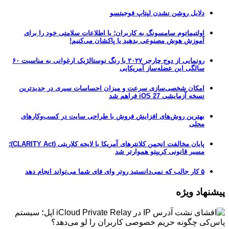
دلایل روشن نشدن لپتاپ فوجیتسو
اولتیماتوم سامسونگ به کاربران؛ یا اطلاعات سلامتی خود را برای
آموزش هوش مصنوعی بدهید یا پاکشان می‌کنیم!
رونمایی از دوج چارجر ۲۰۲۷ با رنگ نوستالژیک ارغوانی به مناسبت ۶۰
سالگی این عضله‌ساز آمریکایی
امکان شخصی‌سازی سرعت و میزان احساسات سیری در جدیدترین
نسخه آزمایشی iOS 27 فراهم شد
بهترین روش‌های افزایش فروش با طراحی سایت در کسب‌وکارهای
محلی
پایان مخالفت انجمن کلانترهای آمریکا با لایحه کلاریتی (CLARITY Act)؛
مسیر قانونی کریپتو هموارتر شد
۵ کار جالب که نمی‌دانستید روتر وای فای شما می‌تواند انجام دهد
پیشنهاد ویژه