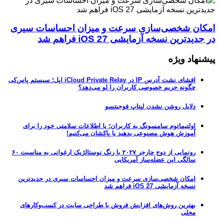
امکان شخصی‌سازی سرعت و میزان احساسات سیری
در جدیدترین نسخه آزمایشی iOS 27 فراهم شد
پیشنهاد ویژه
افشای نشت آدرس IP در iCloud Private Relay اپل؛ سیستم پاس‌کی
چگونه حریم خصوصی کاربران را لو می‌دهد؟
دلایل روشن نشدن لپتاپ فوجیتسو
اولتیماتوم سامسونگ به کاربران؛ یا اطلاعات سلامتی خود را برای
آموزش هوش مصنوعی بدهید یا پاکشان می‌کنیم!
رونمایی از دوج چارجر ۲۰۲۷ با رنگ نوستالژیک ارغوانی به مناسبت ۶۰
سالگی این عضله‌ساز آمریکایی
امکان شخصی‌سازی سرعت و میزان احساسات سیری در جدیدترین
نسخه آزمایشی iOS 27 فراهم شد
بهترین روش‌های افزایش فروش با طراحی سایت در کسب‌وکارهای
محلی