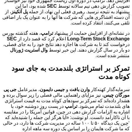
افزایش دهد. ترامپ در دوره اول ریاست‌ جمهوری خود نیز خواستار
تصویب گزارش‌ دهی نیم‌ سالانه توسط
SEC
شده بود، اما این
پیشنهاد به نتیجه نرسید. رهبری فعلی این نهاد، از جمله
پل آتکینز
، از
آن دسته افشاگری‌ هایی که شرکت‌ ها آنها را به عنوان یک بار اضافی
تلقی می‌کنند، انتقاد کرده است.
در نشانه‌ای از افزایش حمایت از پیشنهاد
ترامپ
، هفته گذشته بورس
Long-Term Stock Exchange
اعلام کرد که قصد دارد از
SEC
درخواست کند تا به شرکت‌ ها اجازه دهد نتایج خود را به جای فصلی،
دو بار در سال گزارش دهند. این خبر توسط
وال استریت ژورنال
منتشر شده است.
تمرکز بر استراتژی بلندمدت به جای سود
کوتاه‌ مدت
سرمایه‌گذار کهنه‌کار
وارن بافت
و
جیمی دایمون
، مدیرعامل
جی‌ پی
مورگان چیس
، نیز مزایای راهنمایی مالی فصلی را زیر سوال برده و
هشدار داده‌اند که تمرکز بر سودهای کوتاه‌ مدت به قیمت استراتژی‌
های بلندمدت تمام می‌شود.
ترامپ
در پست روز دوشنبه خود، با
اشاره به الزامات گزارش‌ دهی در چین، قوانین آمریکا را در مقایسه
با آن ناکارآمد دانست. او نوشت: «آیا هرگز این جمله را شنیده‌اید که
‘چین یک دیدگاه ۵۰ تا ۱۰۰ ساله در مدیریت شرکت‌ ها دارد، در حالی
که ما شرکت‌ هایمان را بر اساس یک دوره سه‌ ماهه اداره