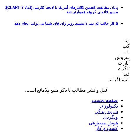
پایان مخالفت انجمن کلانترهای آمریکا با لایحه کلاریتی (CLARITY Act)؛
مسیر قانونی کریپتو هموارتر شد
۵ کار جالب که نمی‌دانستید روتر وای فای شما می‌تواند انجام دهد
ایتا
گپ
بله
سروش
آپارات
تلگرام
فید
اینستاگرام
نقل و نشر مطالب با ذکر منبع بلامانع است.
صفحه نخست
تکنولوژی
شیوه زندگی
وبگردی
هوش مصنوعی
کسب و کار