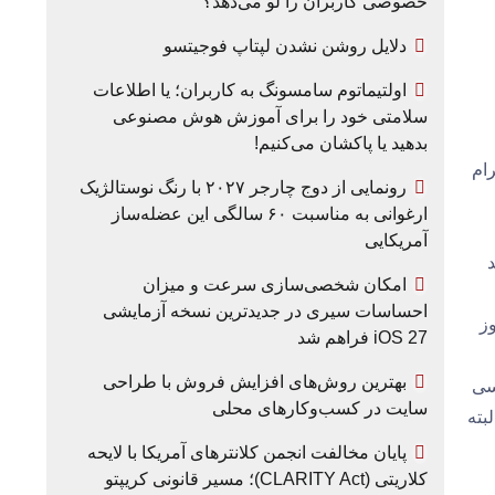
خصوصی کاربران را لو می‌دهد؟
دلایل روشن نشدن لپتاپ فوجیتسو
اولتیماتوم سامسونگ به کاربران؛ یا اطلاعات
سلامتی خود را برای آموزش هوش مصنوعی
بدهید یا پاکشان می‌کنیم!
رام
رونمایی از دوج چارجر ۲۰۲۷ با رنگ نوستالژیک
ارغوانی به مناسبت ۶۰ سالگی این عضله‌ساز
آمریکایی
د
امکان شخصی‌سازی سرعت و میزان
احساسات سیری در جدیدترین نسخه آزمایشی
وز
iOS 27 فراهم شد
بهترین روش‌های افزایش فروش با طراحی
سی
سایت در کسب‌وکارهای محلی
لار در ماه است. البته
پایان مخالفت انجمن کلانترهای آمریکا با لایحه
کلاریتی (CLARITY Act)؛ مسیر قانونی کریپتو