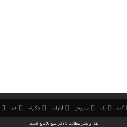
گپ
بله
سروش
آپارات
تلگرام
فید
نقل و نشر مطالب با ذکر منبع بلامانع است.