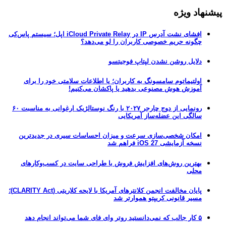
پیشنهاد ویژه
افشای نشت آدرس IP در iCloud Private Relay اپل؛ سیستم پاس‌کی
چگونه حریم خصوصی کاربران را لو می‌دهد؟
دلایل روشن نشدن لپتاپ فوجیتسو
اولتیماتوم سامسونگ به کاربران؛ یا اطلاعات سلامتی خود را برای
آموزش هوش مصنوعی بدهید یا پاکشان می‌کنیم!
رونمایی از دوج چارجر ۲۰۲۷ با رنگ نوستالژیک ارغوانی به مناسبت ۶۰
سالگی این عضله‌ساز آمریکایی
امکان شخصی‌سازی سرعت و میزان احساسات سیری در جدیدترین
نسخه آزمایشی iOS 27 فراهم شد
بهترین روش‌های افزایش فروش با طراحی سایت در کسب‌وکارهای
محلی
پایان مخالفت انجمن کلانترهای آمریکا با لایحه کلاریتی (CLARITY Act)؛
مسیر قانونی کریپتو هموارتر شد
۵ کار جالب که نمی‌دانستید روتر وای فای شما می‌تواند انجام دهد