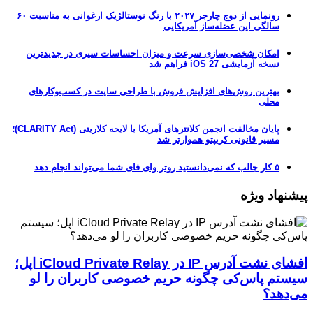
رونمایی از دوج چارجر ۲۰۲۷ با رنگ نوستالژیک ارغوانی به مناسبت ۶۰
سالگی این عضله‌ساز آمریکایی
امکان شخصی‌سازی سرعت و میزان احساسات سیری در جدیدترین
نسخه آزمایشی iOS 27 فراهم شد
بهترین روش‌های افزایش فروش با طراحی سایت در کسب‌وکارهای
محلی
پایان مخالفت انجمن کلانترهای آمریکا با لایحه کلاریتی (CLARITY Act)؛
مسیر قانونی کریپتو هموارتر شد
۵ کار جالب که نمی‌دانستید روتر وای فای شما می‌تواند انجام دهد
پیشنهاد ویژه
افشای نشت آدرس IP در iCloud Private Relay اپل؛
سیستم پاس‌کی چگونه حریم خصوصی کاربران را لو
می‌دهد؟