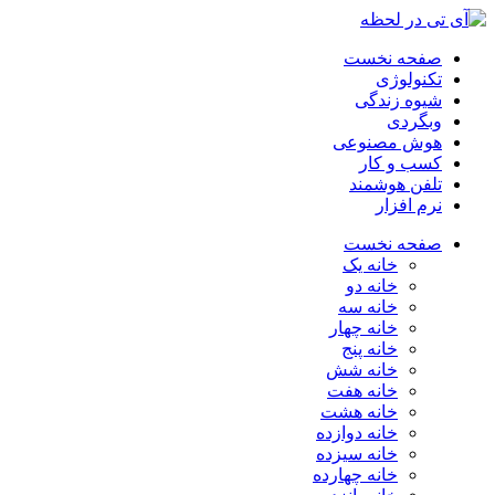
صفحه نخست
تکنولوژی
شیوه زندگی
وبگردی
هوش مصنوعی
کسب و کار
تلفن هوشمند
نرم افزار
صفحه نخست
خانه یک
خانه دو
خانه سه
خانه چهار
خانه پنج
خانه شش
خانه هفت
خانه هشت
خانه دوازده
خانه سیزده
خانه چهارده