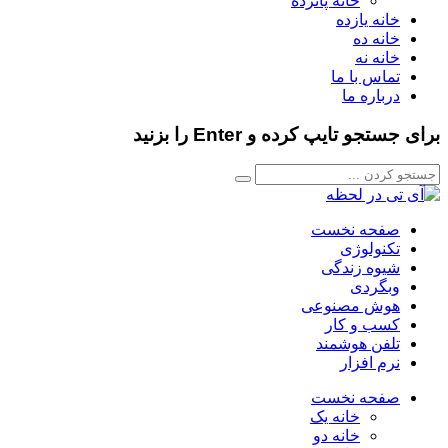
خانه پانزده
خانه یازده
خانه ده
خانه نه
تماس با ما
درباره ما
برای جستجو تایپ کرده و Enter را بزنید
صفحه نخست
تکنولوژی
شیوه زندگی
وبگردی
هوش مصنوعی
کسب و کار
تلفن هوشمند
نرم افزار
صفحه نخست
خانه یک
خانه دو