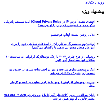
رویداد 2025
پیشنهاد ویژه
افشای نشت آدرس IP در iCloud Private Relay اپل؛ سیستم پاس‌کی
چگونه حریم خصوصی کاربران را لو می‌دهد؟
دلایل روشن نشدن لپتاپ فوجیتسو
اولتیماتوم سامسونگ به کاربران؛ یا اطلاعات سلامتی خود را برای
آموزش هوش مصنوعی بدهید یا پاکشان می‌کنیم!
رونمایی از دوج چارجر ۲۰۲۷ با رنگ نوستالژیک ارغوانی به مناسبت ۶۰
سالگی این عضله‌ساز آمریکایی
امکان شخصی‌سازی سرعت و میزان احساسات سیری در جدیدترین
نسخه آزمایشی iOS 27 فراهم شد
بهترین روش‌های افزایش فروش با طراحی سایت در کسب‌وکارهای
محلی
پایان مخالفت انجمن کلانترهای آمریکا با لایحه کلاریتی (CLARITY Act)؛
مسیر قانونی کریپتو هموارتر شد