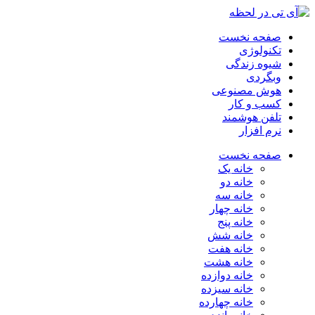
صفحه نخست
تکنولوژی
شیوه زندگی
وبگردی
هوش مصنوعی
کسب و کار
تلفن هوشمند
نرم افزار
صفحه نخست
خانه یک
خانه دو
خانه سه
خانه چهار
خانه پنج
خانه شش
خانه هفت
خانه هشت
خانه دوازده
خانه سیزده
خانه چهارده