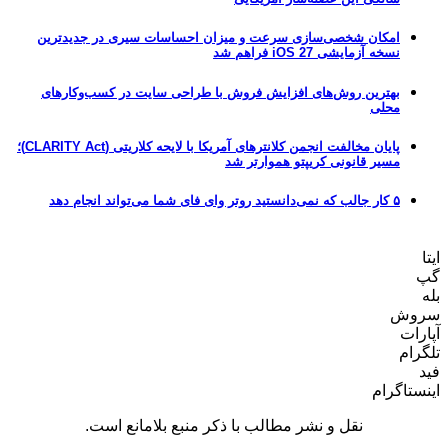
امکان شخصی‌سازی سرعت و میزان احساسات سیری در جدیدترین
نسخه آزمایشی iOS 27 فراهم شد
بهترین روش‌های افزایش فروش با طراحی سایت در کسب‌وکارهای
محلی
پایان مخالفت انجمن کلانترهای آمریکا با لایحه کلاریتی (CLARITY Act)؛
مسیر قانونی کریپتو هموارتر شد
۵ کار جالب که نمی‌دانستید روتر وای فای شما می‌تواند انجام دهد
ایتا
گپ
بله
سروش
آپارات
تلگرام
فید
اینستاگرام
نقل و نشر مطالب با ذکر منبع بلامانع است.