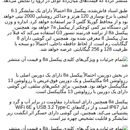
منتشر کرده که قیمت‌های میان‌رده گوگل در اروپا را نمایش می‌دهد.
طبق اسناد فاش‌شده، پیکسل 8a احتمالاً دارای یک نمایشگر 6.1
اینچی با نرخ نوسازی 120 هرتز و حداکثر روشنایی 2000 نیتی خواهد
بود و از محافظ گوریلا گلس 3 نیز استفاده خواهد کرد. اندازه و وزن
این دستگاه نیز کمی کوچکتر از پیکسل 7a خواهد بود. همچنین،
پیکسل 8a از تراشه قدرتمند تنسور G3 استفاده می‌کند که قبلاً در
مدل پیکسل 8 معرفی شده بود. همچنین، این گوشی دارای 8
گیگابایت رم است. از لحاظ حافظه داخلی، احتمالاً دو نسخه با
ظرفیت 128 و 256 گیگابایتی عرضه خواهد شد.
در بخش دوربین، احتمالاً پیکسل 8a دارای یک دوربین اصلی با
رزولوشن 64 مگاپیکسل و یک دوربین فوق‌عریض با رزولوشن 13
مگاپیکسل خواهد بود. همچنین، برای عکس‌های سلفی، این گوشی
دارای یک دوربین با رزولوشن 13 مگاپیکسل است.
پیکسل 8a همچنین دارای استاندارد مقاومت در برابر آب و گرد و
غبار IP67 است و از درگاه‌های USB 3.2 Type-C و WiFi 6E
پشتیبانی می‌کند. همچنین، این گوشی دارای حسگر اثر انگشت زیر
نمایشگر و قابلیت تشخیص چهره نیز است.