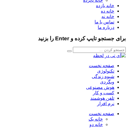
خانه پانزده
خانه یازده
خانه ده
خانه نه
تماس با ما
درباره ما
برای جستجو تایپ کرده و Enter را بزنید
صفحه نخست
تکنولوژی
شیوه زندگی
وبگردی
هوش مصنوعی
کسب و کار
تلفن هوشمند
نرم افزار
صفحه نخست
خانه یک
خانه دو