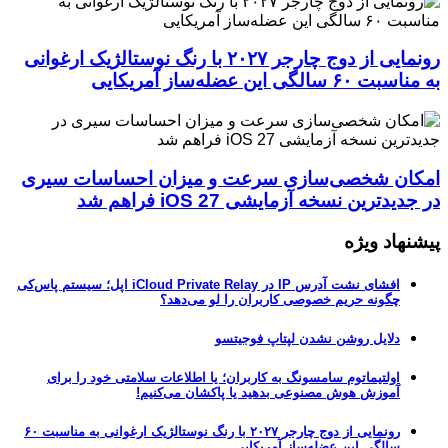
رونمایی از دوج چارجر ۲۰۲۷ با رنگ نوستالژیک ارغوانی
به مناسبت ۶۰ سالگی این عضله‌ساز آمریکایی
امکان شخصی‌سازی سرعت و میزان احساسات سیری
در جدیدترین نسخه آزمایشی iOS 27 فراهم شد
پیشنهاد ویژه
افشای نشت آدرس IP در iCloud Private Relay اپل؛ سیستم پاس‌کی
چگونه حریم خصوصی کاربران را لو می‌دهد؟
دلایل روشن نشدن لپتاپ فوجیتسو
اولتیماتوم سامسونگ به کاربران؛ یا اطلاعات سلامتی خود را برای
آموزش هوش مصنوعی بدهید یا پاکشان می‌کنیم!
رونمایی از دوج چارجر ۲۰۲۷ با رنگ نوستالژیک ارغوانی به مناسبت ۶۰
سالگی این عضله‌ساز آمریکایی