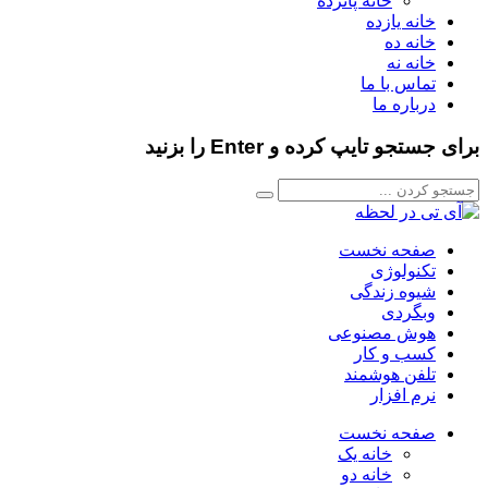
خانه پانزده
خانه یازده
خانه ده
خانه نه
تماس با ما
درباره ما
برای جستجو تایپ کرده و Enter را بزنید
صفحه نخست
تکنولوژی
شیوه زندگی
وبگردی
هوش مصنوعی
کسب و کار
تلفن هوشمند
نرم افزار
صفحه نخست
خانه یک
خانه دو