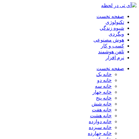
صفحه نخست
تکنولوژی
شیوه زندگی
وبگردی
هوش مصنوعی
کسب و کار
تلفن هوشمند
نرم افزار
صفحه نخست
خانه یک
خانه دو
خانه سه
خانه چهار
خانه پنج
خانه شش
خانه هفت
خانه هشت
خانه دوازده
خانه سیزده
خانه چهارده