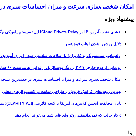
امکان شخصی‌سازی سرعت و میزان احساسات سیری در جدیدترین نسخ
پیشنهاد ویژه
افشای نشت آدرس IP در iCloud Private Relay اپل؛ سیستم پاس‌کی چگونه حریم خصوصی کاربران را لو می‌دهد؟
دلایل روشن نشدن لپتاپ فوجیتسو
اولتیماتوم سامسونگ به کاربران؛ یا اطلاعات سلامتی خود را برای آموزش
رونمایی از دوج چارجر ۲۰۲۷ با رنگ نوستالژیک ارغوانی به مناسبت ۶۰ سالگی این عضله‌ساز آمریکایی
امکان شخصی‌سازی سرعت و میزان احساسات سیری در جدیدترین نسخه آزمایشی iOS 27
بهترین روش‌های افزایش فروش با طراحی سایت در کسب‌وکارهای محلی
پایان مخالفت انجمن کلانترهای آمریکا با لایحه کلاریتی (CLARITY Act)؛ مسیر قانونی کریپتو هموارتر شد
۵ کار جالب که نمی‌دانستید روتر وای فای شما می‌تواند انجام دهد
ایتا