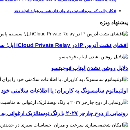
۵ کار جالب که نمی‌دانستید روتر وای فای شما می‌تواند انجام دهد
پیشنهاد ویژه
افشای نشت آدرس IP در iCloud Private Relay اپل؛ سیستم پاس‌کی چگونه حریم خصوصی کاربران را لو می‌دهد؟
دلایل روشن نشدن لپتاپ فوجیتسو
اولتیماتوم سامسونگ به کاربران؛ یا اطلاعات سلامتی خود
رونمایی از دوج چارجر ۲۰۲۷ با رنگ نوستالژیک ارغوانی به مناسبت ۶۰ سالگی این عضله‌ساز آمریکایی