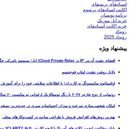
اسپاتیفای پریمیفای
اکانت اسپاتیفای پرمیوم
برنامه نویسان
خرید اپل موزیک
خرید اکانت اسپاتیفای
رویداد
رویداد 2025
پیشنهاد ویژه
افشای نشت آدرس IP در iCloud Private Relay اپل؛ سیستم پاس‌کی چگونه حریم خصوصی کاربران را لو می‌دهد؟
دلایل روشن نشدن لپتاپ فوجیتسو
اولتیماتوم سامسونگ به کاربران؛ یا اطلاعات سلامتی خود را برای آموزش
رونمایی از دوج چارجر ۲۰۲۷ با رنگ نوستالژیک ارغوانی به مناسبت ۶۰ سالگی این عضله‌ساز آمریکایی
امکان شخصی‌سازی سرعت و میزان احساسات سیری در جدیدترین نسخه آزمایشی iOS 27
بهترین روش‌های افزایش فروش با طراحی سایت در کسب‌وکارهای محلی
پایان مخالفت انجمن کلانترهای آمریکا با لایحه کلاریتی (CLARITY Act)؛ مسیر قانونی کریپتو هموارتر شد