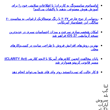
اولتیماتوم سامسونگ به کاربران؛ یا اطلاعات سلامتی خود را برای
آموزش هوش مصنوعی بدهید یا پاکشان می‌کنیم!
رونمایی از دوج چارجر ۲۰۲۷ با رنگ نوستالژیک ارغوانی به مناسبت ۶۰
سالگی این عضله‌ساز آمریکایی
امکان شخصی‌سازی سرعت و میزان احساسات سیری در جدیدترین
نسخه آزمایشی iOS 27 فراهم شد
بهترین روش‌های افزایش فروش با طراحی سایت در کسب‌وکارهای
محلی
پایان مخالفت انجمن کلانترهای آمریکا با لایحه کلاریتی (CLARITY Act)؛
مسیر قانونی کریپتو هموارتر شد
۵ کار جالب که نمی‌دانستید روتر وای فای شما می‌تواند انجام دهد
ایتا
گپ
بله
سروش
آپارات
تلگرام