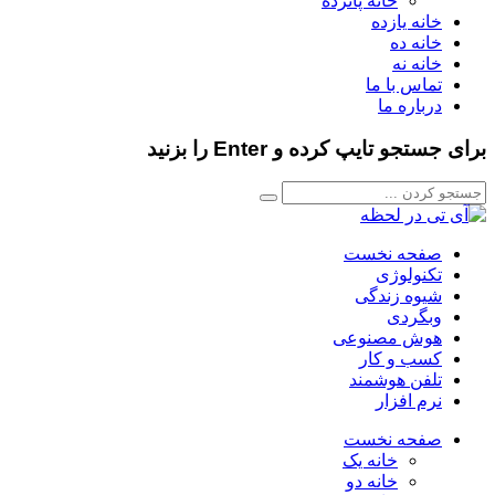
خانه پانزده
خانه یازده
خانه ده
خانه نه
تماس با ما
درباره ما
برای جستجو تایپ کرده و Enter را بزنید
صفحه نخست
تکنولوژی
شیوه زندگی
وبگردی
هوش مصنوعی
کسب و کار
تلفن هوشمند
نرم افزار
صفحه نخست
خانه یک
خانه دو