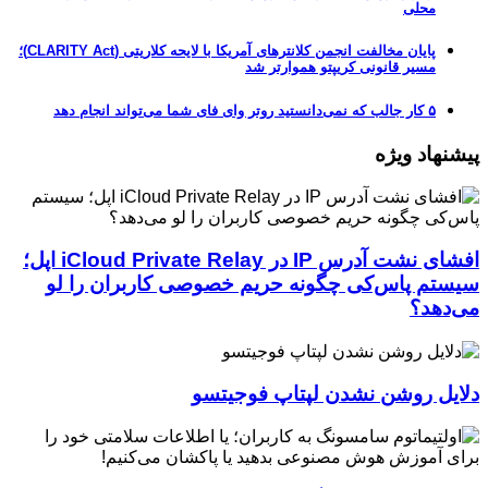
محلی
پایان مخالفت انجمن کلانترهای آمریکا با لایحه کلاریتی (CLARITY Act)؛
مسیر قانونی کریپتو هموارتر شد
۵ کار جالب که نمی‌دانستید روتر وای فای شما می‌تواند انجام دهد
پیشنهاد ویژه
افشای نشت آدرس IP در iCloud Private Relay اپل؛
سیستم پاس‌کی چگونه حریم خصوصی کاربران را لو
می‌دهد؟
دلایل روشن نشدن لپتاپ فوجیتسو