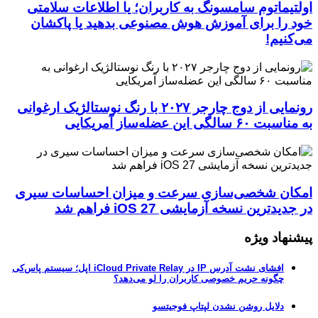
اولتیماتوم سامسونگ به کاربران؛ یا اطلاعات سلامتی
خود را برای آموزش هوش مصنوعی بدهید یا پاکشان
می‌کنیم!
رونمایی از دوج چارجر ۲۰۲۷ با رنگ نوستالژیک ارغوانی
به مناسبت ۶۰ سالگی این عضله‌ساز آمریکایی
امکان شخصی‌سازی سرعت و میزان احساسات سیری
در جدیدترین نسخه آزمایشی iOS 27 فراهم شد
پیشنهاد ویژه
افشای نشت آدرس IP در iCloud Private Relay اپل؛ سیستم پاس‌کی
چگونه حریم خصوصی کاربران را لو می‌دهد؟
دلایل روشن نشدن لپتاپ فوجیتسو