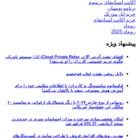
اکانت اسپاتیفای پرمیوم
برنامه نویسان
خرید اپل موزیک
خرید اکانت اسپاتیفای
رویداد
رویداد 2025
پیشنهاد ویژه
افشای نشت آدرس IP در iCloud Private Relay اپل؛ سیستم پاس‌کی
چگونه حریم خصوصی کاربران را لو می‌دهد؟
دلایل روشن نشدن لپتاپ فوجیتسو
اولتیماتوم سامسونگ به کاربران؛ یا اطلاعات سلامتی خود را برای
آموزش هوش مصنوعی بدهید یا پاکشان می‌کنیم!
رونمایی از دوج چارجر ۲۰۲۷ با رنگ نوستالژیک ارغوانی به مناسبت ۶۰
سالگی این عضله‌ساز آمریکایی
امکان شخصی‌سازی سرعت و میزان احساسات سیری در جدیدترین
نسخه آزمایشی iOS 27 فراهم شد
بهترین روش‌های افزایش فروش با طراحی سایت در کسب‌وکارهای