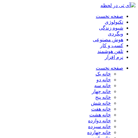
صفحه نخست
تکنولوژی
شیوه زندگی
وبگردی
هوش مصنوعی
کسب و کار
تلفن هوشمند
نرم افزار
صفحه نخست
خانه یک
خانه دو
خانه سه
خانه چهار
خانه پنج
خانه شش
خانه هفت
خانه هشت
خانه دوازده
خانه سیزده
خانه چهارده