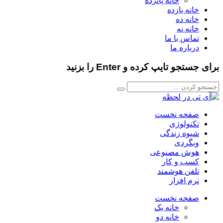
خانه پانزده
خانه یازده
خانه ده
خانه نه
تماس با ما
درباره ما
برای جستجو تایپ کرده و Enter را بزنید
صفحه نخست
تکنولوژی
شیوه زندگی
وبگردی
هوش مصنوعی
کسب و کار
تلفن هوشمند
نرم افزار
صفحه نخست
خانه یک
خانه دو