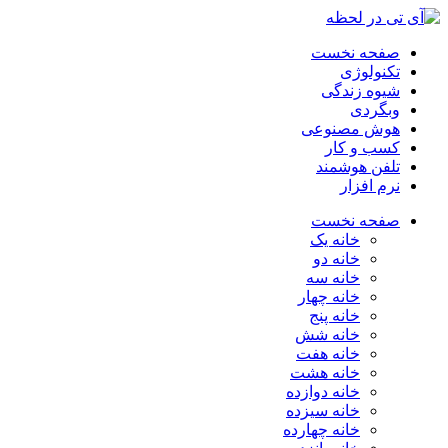
صفحه نخست
تکنولوژی
شیوه زندگی
وبگردی
هوش مصنوعی
کسب و کار
تلفن هوشمند
نرم افزار
صفحه نخست
خانه یک
خانه دو
خانه سه
خانه چهار
خانه پنج
خانه شش
خانه هفت
خانه هشت
خانه دوازده
خانه سیزده
خانه چهارده