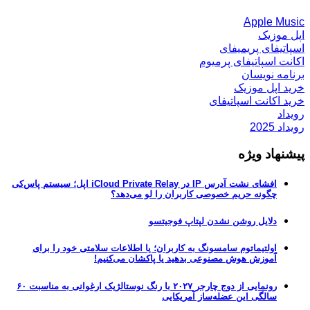
Apple Music
اپل موزیک
اسپاتیفای پریمیفای
اکانت اسپاتیفای پرمیوم
برنامه نویسان
خرید اپل موزیک
خرید اکانت اسپاتیفای
رویداد
رویداد 2025
پیشنهاد ویژه
افشای نشت آدرس IP در iCloud Private Relay اپل؛ سیستم پاس‌کی
چگونه حریم خصوصی کاربران را لو می‌دهد؟
دلایل روشن نشدن لپتاپ فوجیتسو
اولتیماتوم سامسونگ به کاربران؛ یا اطلاعات سلامتی خود را برای
آموزش هوش مصنوعی بدهید یا پاکشان می‌کنیم!
رونمایی از دوج چارجر ۲۰۲۷ با رنگ نوستالژیک ارغوانی به مناسبت ۶۰
سالگی این عضله‌ساز آمریکایی