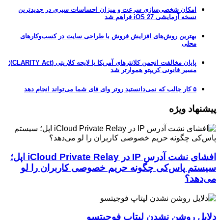
امکان شخصی‌سازی سرعت و میزان احساسات سیری در جدیدترین
نسخه آزمایشی iOS 27 فراهم شد
بهترین روش‌های افزایش فروش با طراحی سایت در کسب‌وکارهای
محلی
پایان مخالفت انجمن کلانترهای آمریکا با لایحه کلاریتی (CLARITY Act)؛
مسیر قانونی کریپتو هموارتر شد
۵ کار جالب که نمی‌دانستید روتر وای فای شما می‌تواند انجام دهد
پیشنهاد ویژه
افشای نشت آدرس IP در iCloud Private Relay اپل؛
سیستم پاس‌کی چگونه حریم خصوصی کاربران را لو
می‌دهد؟
دلایل روشن نشدن لپتاپ فوجیتسو