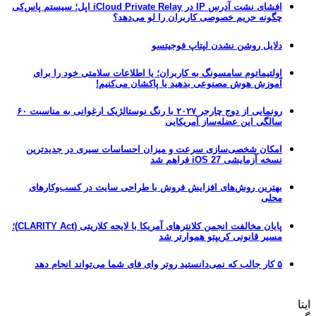
افشای نشت آدرس IP در iCloud Private Relay اپل؛ سیستم پاس‌کی
چگونه حریم خصوصی کاربران را لو می‌دهد؟
دلایل روشن نشدن لپتاپ فوجیتسو
اولتیماتوم سامسونگ به کاربران؛ یا اطلاعات سلامتی خود را برای
آموزش هوش مصنوعی بدهید یا پاکشان می‌کنیم!
رونمایی از دوج چارجر ۲۰۲۷ با رنگ نوستالژیک ارغوانی به مناسبت ۶۰
سالگی این عضله‌ساز آمریکایی
امکان شخصی‌سازی سرعت و میزان احساسات سیری در جدیدترین
نسخه آزمایشی iOS 27 فراهم شد
بهترین روش‌های افزایش فروش با طراحی سایت در کسب‌وکارهای
محلی
پایان مخالفت انجمن کلانترهای آمریکا با لایحه کلاریتی (CLARITY Act)؛
مسیر قانونی کریپتو هموارتر شد
۵ کار جالب که نمی‌دانستید روتر وای فای شما می‌تواند انجام دهد
ایتا