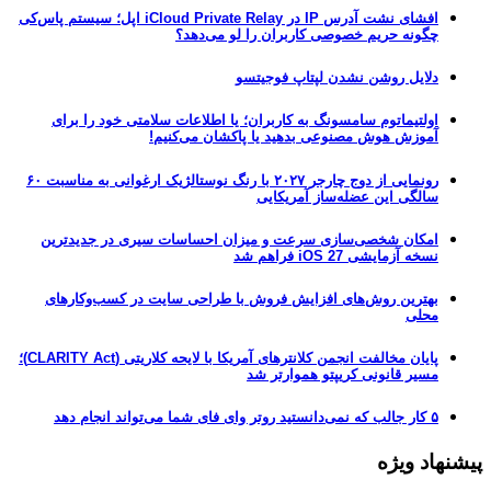
افشای نشت آدرس IP در iCloud Private Relay اپل؛ سیستم پاس‌کی
چگونه حریم خصوصی کاربران را لو می‌دهد؟
دلایل روشن نشدن لپتاپ فوجیتسو
اولتیماتوم سامسونگ به کاربران؛ یا اطلاعات سلامتی خود را برای
آموزش هوش مصنوعی بدهید یا پاکشان می‌کنیم!
رونمایی از دوج چارجر ۲۰۲۷ با رنگ نوستالژیک ارغوانی به مناسبت ۶۰
سالگی این عضله‌ساز آمریکایی
امکان شخصی‌سازی سرعت و میزان احساسات سیری در جدیدترین
نسخه آزمایشی iOS 27 فراهم شد
بهترین روش‌های افزایش فروش با طراحی سایت در کسب‌وکارهای
محلی
پایان مخالفت انجمن کلانترهای آمریکا با لایحه کلاریتی (CLARITY Act)؛
مسیر قانونی کریپتو هموارتر شد
۵ کار جالب که نمی‌دانستید روتر وای فای شما می‌تواند انجام دهد
پیشنهاد ویژه