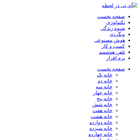
صفحه نخست
تکنولوژی
شیوه زندگی
وبگردی
هوش مصنوعی
کسب و کار
تلفن هوشمند
نرم افزار
صفحه نخست
خانه یک
خانه دو
خانه سه
خانه چهار
خانه پنج
خانه شش
خانه هفت
خانه هشت
خانه دوازده
خانه سیزده
خانه چهارده