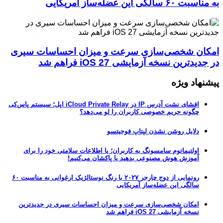
به مناسبت ۶۰ سالگی این عضله‌ساز آمریکایی
امکان شخصی‌سازی سرعت و میزان احساسات سیری
در جدیدترین نسخه آزمایشی iOS 27 فراهم شد
پیشنهاد ویژه
افشای نشت آدرس IP در iCloud Private Relay اپل؛ سیستم پاس‌کی
چگونه حریم خصوصی کاربران را لو می‌دهد؟
دلایل روشن نشدن لپتاپ فوجیتسو
اولتیماتوم سامسونگ به کاربران؛ یا اطلاعات سلامتی خود را برای
آموزش هوش مصنوعی بدهید یا پاکشان می‌کنیم!
رونمایی از دوج چارجر ۲۰۲۷ با رنگ نوستالژیک ارغوانی به مناسبت ۶۰
سالگی این عضله‌ساز آمریکایی
امکان شخصی‌سازی سرعت و میزان احساسات سیری در جدیدترین
نسخه آزمایشی iOS 27 فراهم شد