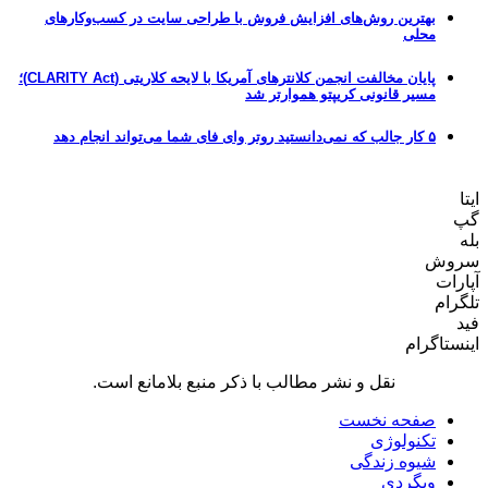
بهترین روش‌های افزایش فروش با طراحی سایت در کسب‌وکارهای
محلی
پایان مخالفت انجمن کلانترهای آمریکا با لایحه کلاریتی (CLARITY Act)؛
مسیر قانونی کریپتو هموارتر شد
۵ کار جالب که نمی‌دانستید روتر وای فای شما می‌تواند انجام دهد
ایتا
گپ
بله
سروش
آپارات
تلگرام
فید
اینستاگرام
نقل و نشر مطالب با ذکر منبع بلامانع است.
صفحه نخست
تکنولوژی
شیوه زندگی
وبگردی