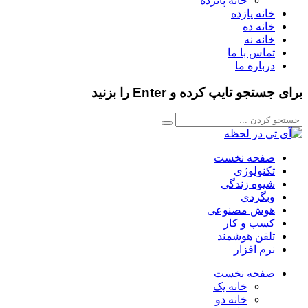
خانه پانزده
خانه یازده
خانه ده
خانه نه
تماس با ما
درباره ما
برای جستجو تایپ کرده و Enter را بزنید
صفحه نخست
تکنولوژی
شیوه زندگی
وبگردی
هوش مصنوعی
کسب و کار
تلفن هوشمند
نرم افزار
صفحه نخست
خانه یک
خانه دو