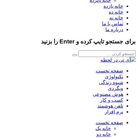
خانه پانزده
خانه یازده
خانه ده
خانه نه
تماس با ما
درباره ما
برای جستجو تایپ کرده و Enter را بزنید
صفحه نخست
تکنولوژی
شیوه زندگی
وبگردی
هوش مصنوعی
کسب و کار
تلفن هوشمند
نرم افزار
صفحه نخست
خانه یک
خانه دو