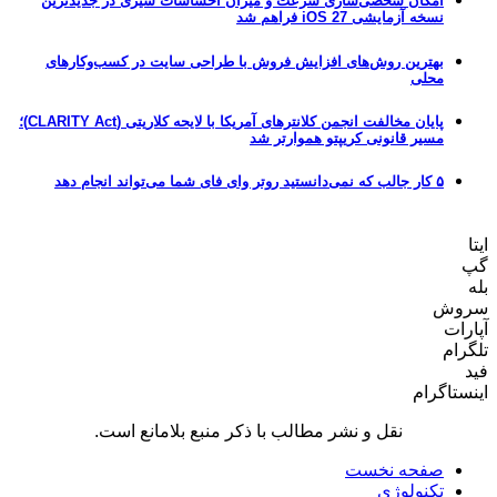
امکان شخصی‌سازی سرعت و میزان احساسات سیری در جدیدترین
نسخه آزمایشی iOS 27 فراهم شد
بهترین روش‌های افزایش فروش با طراحی سایت در کسب‌وکارهای
محلی
پایان مخالفت انجمن کلانترهای آمریکا با لایحه کلاریتی (CLARITY Act)؛
مسیر قانونی کریپتو هموارتر شد
۵ کار جالب که نمی‌دانستید روتر وای فای شما می‌تواند انجام دهد
ایتا
گپ
بله
سروش
آپارات
تلگرام
فید
اینستاگرام
نقل و نشر مطالب با ذکر منبع بلامانع است.
صفحه نخست
تکنولوژی