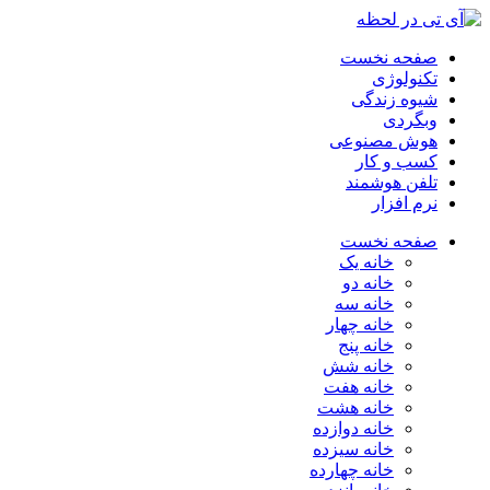
صفحه نخست
تکنولوژی
شیوه زندگی
وبگردی
هوش مصنوعی
کسب و کار
تلفن هوشمند
نرم افزار
صفحه نخست
خانه یک
خانه دو
خانه سه
خانه چهار
خانه پنج
خانه شش
خانه هفت
خانه هشت
خانه دوازده
خانه سیزده
خانه چهارده