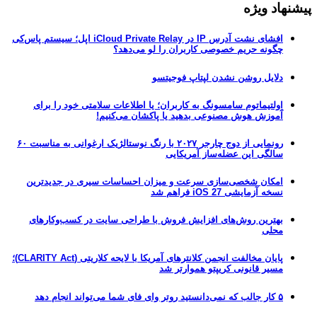
پیشنهاد ویژه
افشای نشت آدرس IP در iCloud Private Relay اپل؛ سیستم پاس‌کی
چگونه حریم خصوصی کاربران را لو می‌دهد؟
دلایل روشن نشدن لپتاپ فوجیتسو
اولتیماتوم سامسونگ به کاربران؛ یا اطلاعات سلامتی خود را برای
آموزش هوش مصنوعی بدهید یا پاکشان می‌کنیم!
رونمایی از دوج چارجر ۲۰۲۷ با رنگ نوستالژیک ارغوانی به مناسبت ۶۰
سالگی این عضله‌ساز آمریکایی
امکان شخصی‌سازی سرعت و میزان احساسات سیری در جدیدترین
نسخه آزمایشی iOS 27 فراهم شد
بهترین روش‌های افزایش فروش با طراحی سایت در کسب‌وکارهای
محلی
پایان مخالفت انجمن کلانترهای آمریکا با لایحه کلاریتی (CLARITY Act)؛
مسیر قانونی کریپتو هموارتر شد
۵ کار جالب که نمی‌دانستید روتر وای فای شما می‌تواند انجام دهد