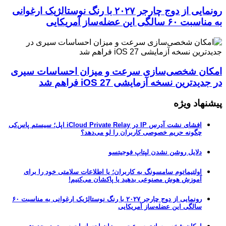
رونمایی از دوج چارجر ۲۰۲۷ با رنگ نوستالژیک ارغوانی
به مناسبت ۶۰ سالگی این عضله‌ساز آمریکایی
امکان شخصی‌سازی سرعت و میزان احساسات سیری
در جدیدترین نسخه آزمایشی iOS 27 فراهم شد
پیشنهاد ویژه
افشای نشت آدرس IP در iCloud Private Relay اپل؛ سیستم پاس‌کی
چگونه حریم خصوصی کاربران را لو می‌دهد؟
دلایل روشن نشدن لپتاپ فوجیتسو
اولتیماتوم سامسونگ به کاربران؛ یا اطلاعات سلامتی خود را برای
آموزش هوش مصنوعی بدهید یا پاکشان می‌کنیم!
رونمایی از دوج چارجر ۲۰۲۷ با رنگ نوستالژیک ارغوانی به مناسبت ۶۰
سالگی این عضله‌ساز آمریکایی