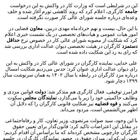
این در شرایطی است که وزارت کار در واکنش به این درخواست
جامعه
کارگری، اعلام کرد که روند کاهشی تورم آغاز شده و خلف
وعده‌ای درباره جلسه شورای عالی کار صورت نگرفته است.
با این حال، بیست و نهم خردادماه مهدی دربین،
معاون
قضایی در
امور هیات عمومی و هیات‌های تخصصی در یک نشست خبری اعلام
کرد که شکایت از مصوبه شورای عالی کار در خصوص نرخ
حداقل
دستمزد
کارگران در هیئت تخصصی دیوان عدالت اداری بررسی شد
که رای به رد این شکایت داده شده است.
علی خدایی، نماینده کارگران در شورای عالی کار در واکنش به این
رای دیوان عدالت اداری عنوان کرد: حدس می‌زدیم شکایت امسال
درباره مزد کارگران در رابطه با سال ۱۴۰۲ به همان سرنوشت سال
۱۳۹۹ دچار شود.
فرامرز توفیقی، فعال کارگری هم متذکر شد:
دولت
قوانین مزدی و
وظایف حاکمیتی خود را زیر پا می‌گذارد،
نمایندگان مجلس
سکوت
می‌کنند و
قوه قضاییه
نیز شکایتِ قانونی کارگران را که دلایل آن
اظهر من‌الشمس است، مردود می‌داند.
با این وجود، سید صولت مرتضوی، وزیر تعاون، کار و رفاه‌اجتماعی
در مقابل این اعتراضات تاکید کرد: قانون‌گذار برای تعیین حقوق
کارگران چارچوبی مشخص کرده‌اند که ما براساس آن اقدام کردیم؛
ضمن این‌که این میزان حقوق در حضور نمایندگان کارگران در جلسه