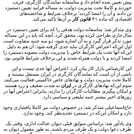
پیش تعیین شده انجام داد و متاسفانه نمایندگان کارگری، فریب
خوردند و کاملا تحت مدیریت دولت، به مساله فرآیند تعیین دستمزد
تن دادند و آن را امضا کردند؛ برخلاف شرایط و شاخصه‌های
اقتصادی که ماده ۴۱
قانون کار
بر آن‌ها تاکید می‌کند.
وی متذکر شد: متاسفانه دولت هدفی را که برای تعیین دستمزد در
سال‌جاری طراحی کرده بود، محقق کرد. آنچه که باید در این مساله
مورد تذکر قرار گیرد و به آن اشاره شود، دو سه جنبه متفاوت است.
اول این‌که اعتراض کارگران نباید جدی گرفته شود؛ آن هم به دلیل
این‌که آنها تحت یک شرایط خاص با مدیریت دولت مصوبه دستمزد را
امضا کردند و با دولت همراه شدند و این برخلاف شرایط قانونی بود.
این کارشناس بازار کار بیان کرد: اعتراض آنها جدی نیست و این
ناشی از آن است که نمایندگان کارگری در ایران مستقل نیستند و
کاملا تحت مدیریت دولت و نهادهای خاص حاکمیتی فعالیت می‌کنند.
سوم این‌که نهادهای کارگری در
ایران
به شدت ضعیف و زرد هستند
و امکان پیگیری مطالبات کارگران را ندارند، بنابراین اعتراض آنها در
روزهای اخیر بیشتر جنبه تبلیغی و سیاسی دارد.
حاج‌اسماعیلی متذکر شد: در خصوص دولت نیز کاملا پافشاری وجود
دارد و امکان این‌که در دستمزد تجدیدنظر کند، وجود ندارد.
وی یادآور شد: براساس سوابق قبلی دیوان عدالت اداری، وقتی یک
طرف دعوا دولت و یک طرف مردم باشند، به طور معمول دیوان به