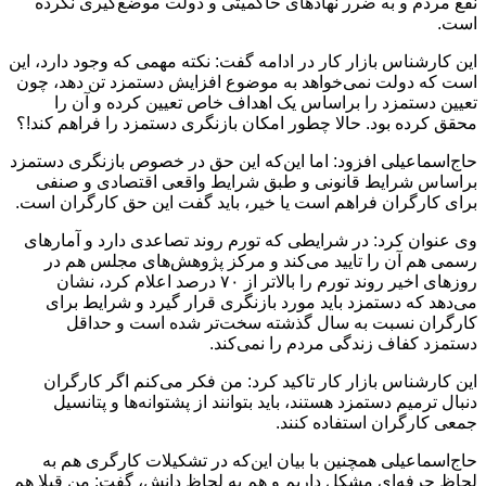
نفع مردم و به ضرر نهادهای حاکمیتی و دولت موضع‌گیری نکرده
است.
این کارشناس بازار کار در ادامه گفت: نکته مهمی که وجود دارد، این
است که دولت نمی‌خواهد به موضوع افزایش دستمزد تن دهد، چون
تعیین دستمزد را براساس یک اهداف خاص تعیین کرده و آن را
محقق کرده بود. حالا چطور امکان بازنگری دستمزد را فراهم کند!؟
حاج‌اسماعیلی افزود: اما این‌که این حق در خصوص بازنگری دستمزد
براساس شرایط قانونی و طبق شرایط واقعی اقتصادی و صنفی
برای کارگران فراهم است یا خیر، باید گفت این حق کارگران است.
وی عنوان کرد: در شرایطی که تورم روند تصاعدی دارد و آمارهای
رسمی هم آن را تایید می‌کند و مرکز پژوهش‌های مجلس هم در
روزهای اخیر روند تورم را بالاتر از ۷۰ درصد اعلام کرد، نشان
می‌دهد که دستمزد باید مورد بازنگری قرار گیرد و شرایط برای
کارگران نسبت به سال گذشته سخت‌تر شده است و حداقل
دستمزد کفاف زندگی مردم را نمی‌کند.
این کارشناس بازار کار تاکید کرد: من فکر می‌کنم اگر کارگران
دنبال ترمیم دستمزد هستند، باید بتوانند از پشتوانه‌ها و پتانسیل
جمعی کارگران استفاده کنند.
حاج‌اسماعیلی همچنین با بیان این‌که در تشکیلات کارگری هم به
لحاظ حرفه‌ای مشکل داریم و هم به لحاظ دانش، گفت: من قبلا هم