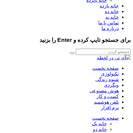
خانه پانزده
خانه یازده
خانه ده
خانه نه
تماس با ما
درباره ما
برای جستجو تایپ کرده و Enter را بزنید
صفحه نخست
تکنولوژی
شیوه زندگی
وبگردی
هوش مصنوعی
کسب و کار
تلفن هوشمند
نرم افزار
صفحه نخست
خانه یک
خانه دو