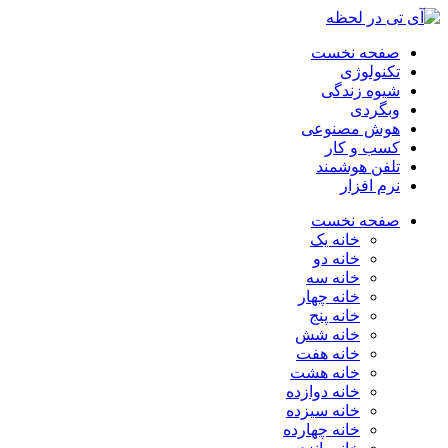
صفحه نخست
تکنولوژی
شیوه زندگی
وبگردی
هوش مصنوعی
کسب و کار
تلفن هوشمند
نرم افزار
صفحه نخست
خانه یک
خانه دو
خانه سه
خانه چهار
خانه پنج
خانه شش
خانه هفت
خانه هشت
خانه دوازده
خانه سیزده
خانه چهارده