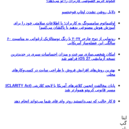
چگونه حریم خصوصی کاربران را لو می‌دهد؟
دلایل روشن نشدن لپتاپ فوجیتسو
اولتیماتوم سامسونگ به کاربران؛ یا اطلاعات سلامتی خود را برای
آموزش هوش مصنوعی بدهید یا پاکشان می‌کنیم!
رونمایی از دوج چارجر ۲۰۲۷ با رنگ نوستالژیک ارغوانی به مناسبت ۶۰
سالگی این عضله‌ساز آمریکایی
امکان شخصی‌سازی سرعت و میزان احساسات سیری در جدیدترین
نسخه آزمایشی iOS 27 فراهم شد
بهترین روش‌های افزایش فروش با طراحی سایت در کسب‌وکارهای
محلی
پایان مخالفت انجمن کلانترهای آمریکا با لایحه کلاریتی (CLARITY Act)؛
مسیر قانونی کریپتو هموارتر شد
۵ کار جالب که نمی‌دانستید روتر وای فای شما می‌تواند انجام دهد
ایتا
گپ
بله