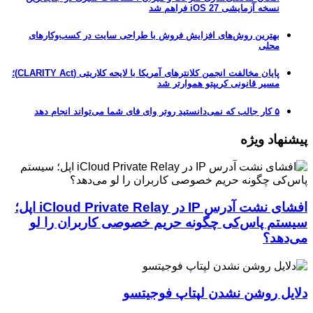
نسخه آزمایشی iOS 27 فراهم شد
بهترین روش‌های افزایش فروش با طراحی سایت در کسب‌وکارهای
محلی
پایان مخالفت انجمن کلانترهای آمریکا با لایحه کلاریتی (CLARITY Act)؛
مسیر قانونی کریپتو هموارتر شد
۵ کار جالب که نمی‌دانستید روتر وای فای شما می‌تواند انجام دهد
پیشنهاد ویژه
افشای نشت آدرس IP در iCloud Private Relay اپل؛
سیستم پاس‌کی چگونه حریم خصوصی کاربران را لو
می‌دهد؟
دلایل روشن نشدن لپتاپ فوجیتسو