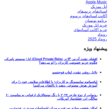
Apple Music
اپل موزیک
اسپاتیفای پریمیفای
اکانت اسپاتیفای پرمیوم
برنامه نویسان
خرید اپل موزیک
خرید اکانت اسپاتیفای
رویداد
رویداد 2025
پیشنهاد ویژه
افشای نشت آدرس IP در iCloud Private Relay اپل؛ سیستم پاس‌کی
چگونه حریم خصوصی کاربران را لو می‌دهد؟
دلایل روشن نشدن لپتاپ فوجیتسو
اولتیماتوم سامسونگ به کاربران؛ یا اطلاعات سلامتی خود را برای
آموزش هوش مصنوعی بدهید یا پاکشان می‌کنیم!
رونمایی از دوج چارجر ۲۰۲۷ با رنگ نوستالژیک ارغوانی به مناسبت ۶۰
سالگی این عضله‌ساز آمریکایی
امکان شخصی‌سازی سرعت و میزان احساسات سیری در جدیدترین