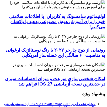
اولتیماتوم سامسونگ به کاربران؛ یا اطلاعات سلامتی
خود را برای آموزش هوش مصنوعی بدهید یا پاکشان
می‌کنیم!
رونمایی از دوج چارجر ۲۰۲۷ با رنگ نوستالژیک ارغوانی
به مناسبت ۶۰ سالگی این عضله‌ساز آمریکایی
امکان شخصی‌سازی سرعت و میزان احساسات سیری
در جدیدترین نسخه آزمایشی iOS 27 فراهم شد
پیشنهاد ویژه
افشای نشت آدرس IP در iCloud Private Relay اپل؛ سیستم پاس‌کی