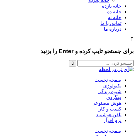
خانه پانزده
خانه یازده
خانه ده
خانه نه
تماس با ما
درباره ما
برای جستجو تایپ کرده و Enter را بزنید
صفحه نخست
تکنولوژی
شیوه زندگی
وبگردی
هوش مصنوعی
کسب و کار
تلفن هوشمند
نرم افزار
صفحه نخست