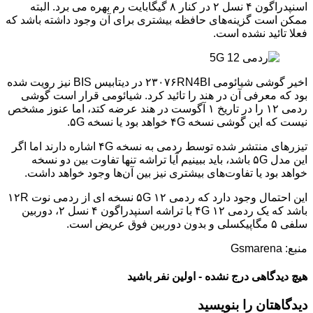
اسنپدراگون ۴ نسل ۲ در کنار ۸ گیگابایت رم بهره می برد. البته
ممکن است گزینه‌های حافظه بیشتری برای آن وجود داشته باشد که
فعلا تائید نشده است.
اخیر گوشی شیائومی ۲۳۰۷۶RN4BI در دیتابیس BIS نیز رویت شده
بود که معرفی آن در هند را تائید کرد. شیائومی قرار است گوشی
ردمی ۱۲ را در تاریخ ۱ آگوست در هند عرضه کتد، اما عنوز مشخص
نیست که این گوشی نسخه ۴G خواهد بود یا نسخه ۵G.
تیزرهای منتشر شده توسط ردمی به نسخه ۴G اشاره دارند اما اگر
این مدل ۵G باشد، باید ببینیم آیا تراشه تنها تفاوت بین دو نسخه
خواهد بود یا تفاوت‌های بیشتری نیز بین آن‌ها وجود خواهد داشت.
این احتمال وجود دارد که ردمی ۱۲ ۵G نسخه ای از ردمی نوت ۱۲R
باشد که یک ردمی ۱۲ ۴G با تراشه اسنپدراگون ۴ نسل ۲، دوربین
سلفی ۵ مگاپیکسلی و بدون دوربین فوق عریض است.
منبع: Gsmarena
هیچ دیدگاهی درج نشده - اولین نفر باشید
دیدگاهتان را بنویسید