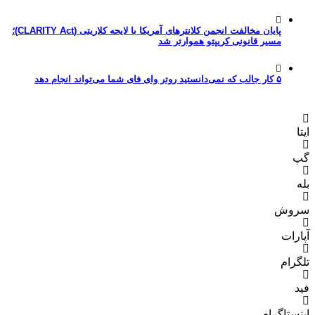
پایان مخالفت انجمن کلانترهای آمریکا با لایحه کلاریتی (CLARITY Act)؛
مسیر قانونی کریپتو هموارتر شد
۵ کار جالب که نمی‌دانستید روتر وای فای شما می‌تواند انجام دهد
ایتا
گپ
بله
سروش
آپارات
تلگرام
فید
اینستاگرام