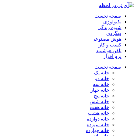
صفحه نخست
تکنولوژی
شیوه زندگی
وبگردی
هوش مصنوعی
کسب و کار
تلفن هوشمند
نرم افزار
صفحه نخست
خانه یک
خانه دو
خانه سه
خانه چهار
خانه پنج
خانه شش
خانه هفت
خانه هشت
خانه دوازده
خانه سیزده
خانه چهارده