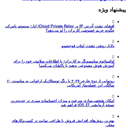
پیشنهاد ویژه
افشای نشت آدرس IP در iCloud Private Relay اپل؛ سیستم پاس‌کی
چگونه حریم خصوصی کاربران را لو می‌دهد؟
دلایل روشن نشدن لپتاپ فوجیتسو
اولتیماتوم سامسونگ به کاربران؛ یا اطلاعات سلامتی خود را برای
آموزش هوش مصنوعی بدهید یا پاکشان می‌کنیم!
رونمایی از دوج چارجر ۲۰۲۷ با رنگ نوستالژیک ارغوانی به مناسبت ۶۰
سالگی این عضله‌ساز آمریکایی
امکان شخصی‌سازی سرعت و میزان احساسات سیری در جدیدترین
نسخه آزمایشی iOS 27 فراهم شد
بهترین روش‌های افزایش فروش با طراحی سایت در کسب‌وکارهای
محلی