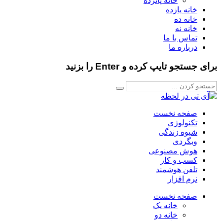
خانه پانزده
خانه یازده
خانه ده
خانه نه
تماس با ما
درباره ما
برای جستجو تایپ کرده و Enter را بزنید
صفحه نخست
تکنولوژی
شیوه زندگی
وبگردی
هوش مصنوعی
کسب و کار
تلفن هوشمند
نرم افزار
صفحه نخست
خانه یک
خانه دو