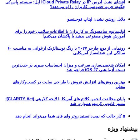
افشای نشت آدرس IP در iCloud Private Relay اپل؛ سیستم پاس‌کی
چگونه حریم خصوصی کاربران را لو می‌دهد؟
دلایل روشن نشدن لپتاپ فوجیتسو
اولتیماتوم سامسونگ به کاربران؛ یا اطلاعات سلامتی خود را برای
آموزش هوش مصنوعی بدهید یا پاکشان می‌کنیم!
رونمایی از دوج چارجر ۲۰۲۷ با رنگ نوستالژیک ارغوانی به مناسبت ۶۰
سالگی این عضله‌ساز آمریکایی
امکان شخصی‌سازی سرعت و میزان احساسات سیری در جدیدترین
نسخه آزمایشی iOS 27 فراهم شد
بهترین روش‌های افزایش فروش با طراحی سایت در کسب‌وکارهای
محلی
پایان مخالفت انجمن کلانترهای آمریکا با لایحه کلاریتی (CLARITY Act)؛
مسیر قانونی کریپتو هموارتر شد
۵ کار جالب که نمی‌دانستید روتر وای فای شما می‌تواند انجام دهد
پیشنهاد ویژه