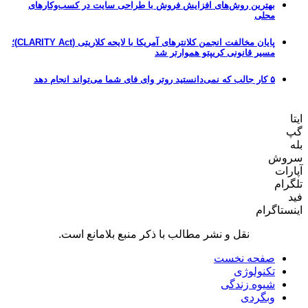
بهترین روش‌های افزایش فروش با طراحی سایت در کسب‌وکارهای
محلی
پایان مخالفت انجمن کلانترهای آمریکا با لایحه کلاریتی (CLARITY Act)؛
مسیر قانونی کریپتو هموارتر شد
۵ کار جالب که نمی‌دانستید روتر وای فای شما می‌تواند انجام دهد
ایتا
گپ
بله
سروش
آپارات
تلگرام
فید
اینستاگرام
نقل و نشر مطالب با ذکر منبع بلامانع است.
صفحه نخست
تکنولوژی
شیوه زندگی
وبگردی