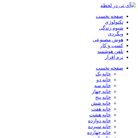
صفحه نخست
تکنولوژی
شیوه زندگی
وبگردی
هوش مصنوعی
کسب و کار
تلفن هوشمند
نرم افزار
صفحه نخست
خانه یک
خانه دو
خانه سه
خانه چهار
خانه پنج
خانه شش
خانه هفت
خانه هشت
خانه دوازده
خانه سیزده
خانه چهارده