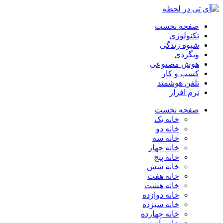
صفحه نخست
تکنولوژی
شیوه زندگی
وبگردی
هوش مصنوعی
کسب و کار
تلفن هوشمند
نرم افزار
صفحه نخست
خانه یک
خانه دو
خانه سه
خانه چهار
خانه پنج
خانه شش
خانه هفت
خانه هشت
خانه دوازده
خانه سیزده
خانه چهارده