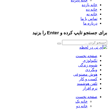
خانه پانزده
خانه یازده
خانه ده
خانه نه
تماس با ما
درباره ما
برای جستجو تایپ کرده و Enter را بزنید
صفحه نخست
تکنولوژی
شیوه زندگی
وبگردی
هوش مصنوعی
کسب و کار
تلفن هوشمند
نرم افزار
صفحه نخست
خانه یک
خانه دو