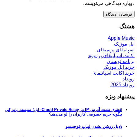
دوباره دیدگاهی می‌نویسم.
هشتگ
Apple Music
اپل موزیک
اسپاتیفای پریمیفای
اکانت اسپاتیفای پرمیوم
برنامه نویسان
خرید اپل موزیک
خرید اکانت اسپاتیفای
رویداد
رویداد 2025
پیشنهاد ویژه
افشای نشت آدرس IP در iCloud Private Relay اپل؛ سیستم پاس‌کی
چگونه حریم خصوصی کاربران را لو می‌دهد؟
دلایل روشن نشدن لپتاپ فوجیتسو