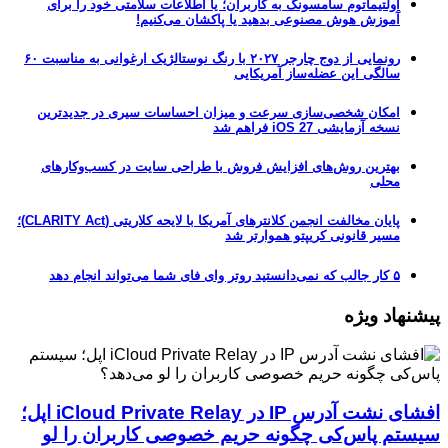
اولتیماتوم سامسونگ به کاربران؛ یا اطلاعات سلامتی خود را برای
آموزش هوش مصنوعی بدهید یا پاکشان می‌کنیم!
رونمایی از دوج چارجر ۲۰۲۷ با رنگ نوستالژیک ارغوانی به مناسبت ۶۰
سالگی این عضله‌ساز آمریکایی
امکان شخصی‌سازی سرعت و میزان احساسات سیری در جدیدترین
نسخه آزمایشی iOS 27 فراهم شد
بهترین روش‌های افزایش فروش با طراحی سایت در کسب‌وکارهای
محلی
پایان مخالفت انجمن کلانترهای آمریکا با لایحه کلاریتی (CLARITY Act)؛
مسیر قانونی کریپتو هموارتر شد
۵ کار جالب که نمی‌دانستید روتر وای فای شما می‌تواند انجام دهد
پیشنهاد ویژه
افشای نشت آدرس IP در iCloud Private Relay اپل؛
سیستم پاس‌کی چگونه حریم خصوصی کاربران را لو