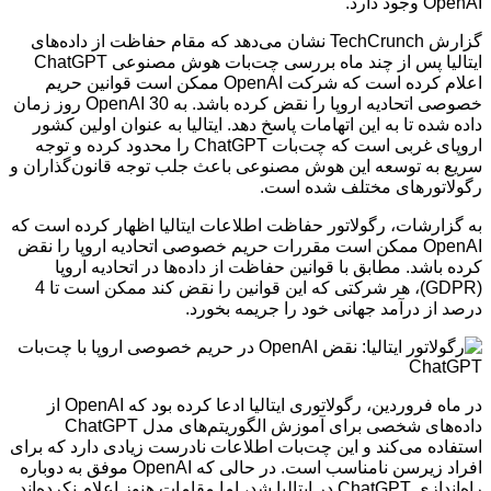
OpenAI وجود دارد.
گزارش TechCrunch نشان می‌دهد که مقام حفاظت از داده‌های
ایتالیا پس از چند ماه بررسی چت‌بات هوش مصنوعی ChatGPT
اعلام کرده است که شرکت OpenAI ممکن است قوانین حریم
خصوصی اتحادیه اروپا را نقض کرده باشد. به OpenAI 30 روز زمان
داده شده تا به این اتهامات پاسخ دهد. ایتالیا به عنوان اولین کشور
اروپای غربی است که چت‌بات ChatGPT را محدود کرده و توجه
سریع به توسعه این هوش مصنوعی باعث جلب توجه قانون‌گذاران و
رگولاتورهای مختلف شده است.
به گزارشات، رگولاتور حفاظت اطلاعات ایتالیا اظهار کرده است که
OpenAI ممکن است مقررات حریم خصوصی اتحادیه اروپا را نقض
کرده باشد. مطابق با قوانین حفاظت از داده‌ها در اتحادیه اروپا
(GDPR)، هر شرکتی که این قوانین را نقض کند ممکن است تا 4
درصد از درآمد جهانی خود را جریمه بخورد.
در ماه فروردین، رگولاتوری ایتالیا ادعا کرده بود که OpenAI از
داده‌های شخصی برای آموزش الگوریتم‌های مدل ChatGPT
استفاده می‌کند و این چت‌بات اطلاعات نادرست زیادی دارد که برای
افراد زیرسن نامناسب است. در حالی که OpenAI موفق به دوباره
راه‌اندازی ChatGPT در ایتالیا شد، اما مقامات هنوز اعلام نکرده‌اند