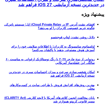
در جدیدترین نسخه آزمایشی iOS 27 فراهم شد
پیشنهاد ویژه
افشای نشت آدرس IP در iCloud Private Relay اپل؛ سیستم پاس‌کی
چگونه حریم خصوصی کاربران را لو می‌دهد؟
دلایل روشن نشدن لپتاپ فوجیتسو
اولتیماتوم سامسونگ به کاربران؛ یا اطلاعات سلامتی خود را برای
آموزش هوش مصنوعی بدهید یا پاکشان می‌کنیم!
رونمایی از دوج چارجر ۲۰۲۷ با رنگ نوستالژیک ارغوانی به مناسبت ۶۰
سالگی این عضله‌ساز آمریکایی
امکان شخصی‌سازی سرعت و میزان احساسات سیری در جدیدترین
نسخه آزمایشی iOS 27 فراهم شد
بهترین روش‌های افزایش فروش با طراحی سایت در کسب‌وکارهای
محلی
پایان مخالفت انجمن کلانترهای آمریکا با لایحه کلاریتی (CLARITY Act)؛
مسیر قانونی کریپتو هموارتر شد